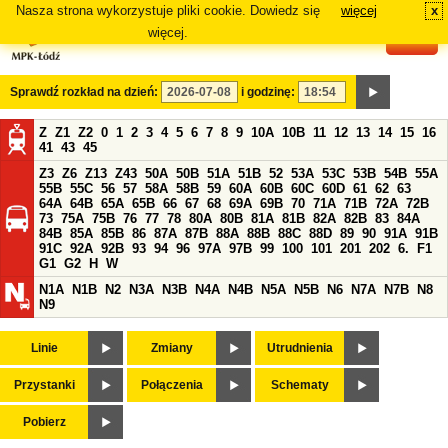
Nasza strona wykorzystuje pliki cookie. Dowiedz się
więcej
x
#
więcej.
Sprawdź rozkład na dzień:
i godzinę:
Z
Z1
Z2
0
1
2
3
4
5
6
7
8
9
10A
10B
11
12
13
14
15
16
41
43
45
Z3
Z6
Z13
Z43
50A
50B
51A
51B
52
53A
53C
53B
54B
55A
55B
55C
56
57
58A
58B
59
60A
60B
60C
60D
61
62
63
64A
64B
65A
65B
66
67
68
69A
69B
70
71A
71B
72A
72B
73
75A
75B
76
77
78
80A
80B
81A
81B
82A
82B
83
84A
84B
85A
85B
86
87A
87B
88A
88B
88C
88D
89
90
91A
91B
91C
92A
92B
93
94
96
97A
97B
99
100
101
201
202
6.
F1
G1
G2
H
W
N1A
N1B
N2
N3A
N3B
N4A
N4B
N5A
N5B
N6
N7A
N7B
N8
N9
Linie
Zmiany
Utrudnienia
Przystanki
Połączenia
Schematy
Pobierz