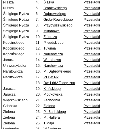
Niższa
4.
Śląska
Przesiadki
Niższa
5.
Broniewskiego
Przesiadki
Śmigłego Rydza
6.
Dąbrowskiego
Przesiadki
Śmigłego Rydza
7.
Grota-Roweckiego
Przesiadki
Śmigłego Rydza
8.
Przybyszewskiego
Przesiadki
Śmigłego Rydza
9.
Milionowa
Przesiadki
Śmigłego Rydza
10.
Zbiorcza
Przesiadki
Kopcińskiego
11.
Piłsudskiego
Przesiadki
Kopcińskiego
12.
Tuwima
Przesiadki
Kopcińskiego
13.
Narutowicza
Przesiadki
Jaracza
14.
Wierzbowa
Przesiadki
Uniwersytecka
15.
Narutowicza
Przesiadki
Narutowicza
16.
Pl. Dąbrowskiego
Przesiadki
Narutowicza
17.
P.O.W. NŻ
Przesiadki
18.
Dw. Łódź Fabryczna
Przesiadki
Jaracza
19.
Kilińskiego
Przesiadki
Jaracza
20.
Piotrkowska
Przesiadki
Więckowskiego
21.
Zachodnia
Przesiadki
Gdańska
22.
Zielona
Przesiadki
Zielona
23.
Pl. Barlickiego
Przesiadki
Zielona
24.
Pl. Hallera
Przesiadki
Zielona
25.
1 Maja
Przesiadki