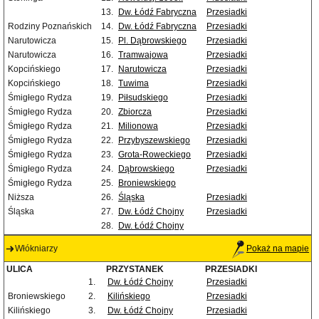
13.
Dw. Łódź Fabryczna
Przesiadki
Rodziny Poznańskich
14.
Dw. Łódź Fabryczna
Przesiadki
Narutowicza
15.
Pl. Dąbrowskiego
Przesiadki
Narutowicza
16.
Tramwajowa
Przesiadki
Kopcińskiego
17.
Narutowicza
Przesiadki
Kopcińskiego
18.
Tuwima
Przesiadki
Śmigłego Rydza
19.
Piłsudskiego
Przesiadki
Śmigłego Rydza
20.
Zbiorcza
Przesiadki
Śmigłego Rydza
21.
Milionowa
Przesiadki
Śmigłego Rydza
22.
Przybyszewskiego
Przesiadki
Śmigłego Rydza
23.
Grota-Roweckiego
Przesiadki
Śmigłego Rydza
24.
Dąbrowskiego
Przesiadki
Śmigłego Rydza
25.
Broniewskiego
Niższa
26.
Śląska
Przesiadki
Śląska
27.
Dw. Łódź Chojny
Przesiadki
28.
Dw. Łódź Chojny
Włókniarzy
Pokaż na mapie
ULICA
PRZYSTANEK
PRZESIADKI
1.
Dw. Łódź Chojny
Przesiadki
Broniewskiego
2.
Kilińskiego
Przesiadki
Kilińskiego
3.
Dw. Łódź Chojny
Przesiadki