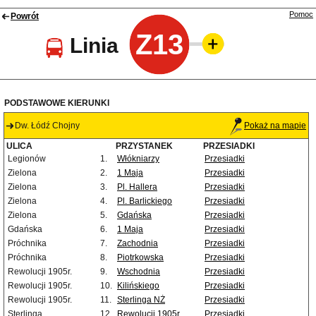
Pomoc
Powrót
Z13
Linia
PODSTAWOWE KIERUNKI
Dw. Łódź Chojny
Pokaż na mapie
ULICA
PRZYSTANEK
PRZESIADKI
Legionów
1.
Włókniarzy
Przesiadki
Zielona
2.
1 Maja
Przesiadki
Zielona
3.
Pl. Hallera
Przesiadki
Zielona
4.
Pl. Barlickiego
Przesiadki
Zielona
5.
Gdańska
Przesiadki
Gdańska
6.
1 Maja
Przesiadki
Próchnika
7.
Zachodnia
Przesiadki
Próchnika
8.
Piotrkowska
Przesiadki
Rewolucji 1905r.
9.
Wschodnia
Przesiadki
Rewolucji 1905r.
10.
Kilińskiego
Przesiadki
Rewolucji 1905r.
11.
Sterlinga NŻ
Przesiadki
Sterlinga
12.
Rewolucji 1905r.
Przesiadki