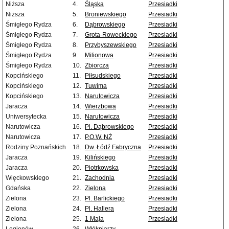
Niższa
4.
Śląska
Przesiadki
Niższa
5.
Broniewskiego
Przesiadki
Śmigłego Rydza
6.
Dąbrowskiego
Przesiadki
Śmigłego Rydza
7.
Grota-Roweckiego
Przesiadki
Śmigłego Rydza
8.
Przybyszewskiego
Przesiadki
Śmigłego Rydza
9.
Milionowa
Przesiadki
Śmigłego Rydza
10.
Zbiorcza
Przesiadki
Kopcińskiego
11.
Piłsudskiego
Przesiadki
Kopcińskiego
12.
Tuwima
Przesiadki
Kopcińskiego
13.
Narutowicza
Przesiadki
Jaracza
14.
Wierzbowa
Przesiadki
Uniwersytecka
15.
Narutowicza
Przesiadki
Narutowicza
16.
Pl. Dąbrowskiego
Przesiadki
Narutowicza
17.
P.O.W. NŻ
Przesiadki
Rodziny Poznańskich
18.
Dw. Łódź Fabryczna
Przesiadki
Jaracza
19.
Kilińskiego
Przesiadki
Jaracza
20.
Piotrkowska
Przesiadki
Więckowskiego
21.
Zachodnia
Przesiadki
Gdańska
22.
Zielona
Przesiadki
Zielona
23.
Pl. Barlickiego
Przesiadki
Zielona
24.
Pl. Hallera
Przesiadki
Zielona
25.
1 Maja
Przesiadki