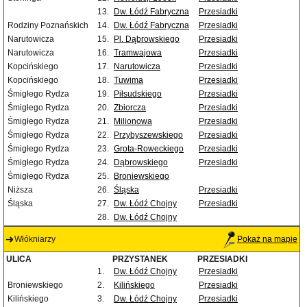
13.
Dw. Łódź Fabryczna
Przesiadki
Rodziny Poznańskich
14.
Dw. Łódź Fabryczna
Przesiadki
Narutowicza
15.
Pl. Dąbrowskiego
Przesiadki
Narutowicza
16.
Tramwajowa
Przesiadki
Kopcińskiego
17.
Narutowicza
Przesiadki
Kopcińskiego
18.
Tuwima
Przesiadki
Śmigłego Rydza
19.
Piłsudskiego
Przesiadki
Śmigłego Rydza
20.
Zbiorcza
Przesiadki
Śmigłego Rydza
21.
Milionowa
Przesiadki
Śmigłego Rydza
22.
Przybyszewskiego
Przesiadki
Śmigłego Rydza
23.
Grota-Roweckiego
Przesiadki
Śmigłego Rydza
24.
Dąbrowskiego
Przesiadki
Śmigłego Rydza
25.
Broniewskiego
Niższa
26.
Śląska
Przesiadki
Śląska
27.
Dw. Łódź Chojny
Przesiadki
28.
Dw. Łódź Chojny
Włókniarzy
Pokaż na mapie
ULICA
PRZYSTANEK
PRZESIADKI
1.
Dw. Łódź Chojny
Przesiadki
Broniewskiego
2.
Kilińskiego
Przesiadki
Kilińskiego
3.
Dw. Łódź Chojny
Przesiadki