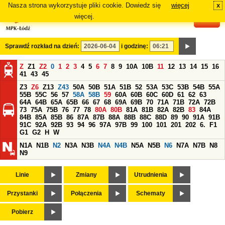
Nasza strona wykorzystuje pliki cookie. Dowiedz się
więcej
x
#
więcej.
Sprawdź rozkład na dzień:
i godzinę:
Z
Z1
Z2
0
1
2
3
4
5
6
7
8
9
10A
10B
11
12
13
14
15
16
41
43
45
Z3
Z6
Z13
Z43
50A
50B
51A
51B
52
53A
53C
53B
54B
55A
55B
55C
56
57
58A
58B
59
60A
60B
60C
60D
61
62
63
64A
64B
65A
65B
66
67
68
69A
69B
70
71A
71B
72A
72B
73
75A
75B
76
77
78
80A
80B
81A
81B
82A
82B
83
84A
84B
85A
85B
86
87A
87B
88A
88B
88C
88D
89
90
91A
91B
91C
92A
92B
93
94
96
97A
97B
99
100
101
201
202
6.
F1
G1
G2
H
W
N1A
N1B
N2
N3A
N3B
N4A
N4B
N5A
N5B
N6
N7A
N7B
N8
N9
Linie
Zmiany
Utrudnienia
Przystanki
Połączenia
Schematy
Pobierz