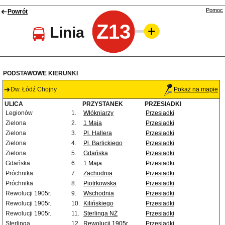
Pomoc
Powrót
Z13
Linia
PODSTAWOWE KIERUNKI
Dw. Łódź Chojny
Pokaż na mapie
ULICA
PRZYSTANEK
PRZESIADKI
Legionów
1.
Włókniarzy
Przesiadki
Zielona
2.
1 Maja
Przesiadki
Zielona
3.
Pl. Hallera
Przesiadki
Zielona
4.
Pl. Barlickiego
Przesiadki
Zielona
5.
Gdańska
Przesiadki
Gdańska
6.
1 Maja
Przesiadki
Próchnika
7.
Zachodnia
Przesiadki
Próchnika
8.
Piotrkowska
Przesiadki
Rewolucji 1905r.
9.
Wschodnia
Przesiadki
Rewolucji 1905r.
10.
Kilińskiego
Przesiadki
Rewolucji 1905r.
11.
Sterlinga NŻ
Przesiadki
Sterlinga
12.
Rewolucji 1905r.
Przesiadki