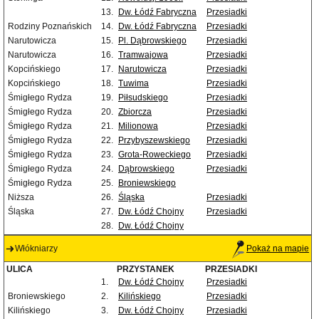
13.
Dw. Łódź Fabryczna
Przesiadki
Rodziny Poznańskich
14.
Dw. Łódź Fabryczna
Przesiadki
Narutowicza
15.
Pl. Dąbrowskiego
Przesiadki
Narutowicza
16.
Tramwajowa
Przesiadki
Kopcińskiego
17.
Narutowicza
Przesiadki
Kopcińskiego
18.
Tuwima
Przesiadki
Śmigłego Rydza
19.
Piłsudskiego
Przesiadki
Śmigłego Rydza
20.
Zbiorcza
Przesiadki
Śmigłego Rydza
21.
Milionowa
Przesiadki
Śmigłego Rydza
22.
Przybyszewskiego
Przesiadki
Śmigłego Rydza
23.
Grota-Roweckiego
Przesiadki
Śmigłego Rydza
24.
Dąbrowskiego
Przesiadki
Śmigłego Rydza
25.
Broniewskiego
Niższa
26.
Śląska
Przesiadki
Śląska
27.
Dw. Łódź Chojny
Przesiadki
28.
Dw. Łódź Chojny
Włókniarzy
Pokaż na mapie
ULICA
PRZYSTANEK
PRZESIADKI
1.
Dw. Łódź Chojny
Przesiadki
Broniewskiego
2.
Kilińskiego
Przesiadki
Kilińskiego
3.
Dw. Łódź Chojny
Przesiadki