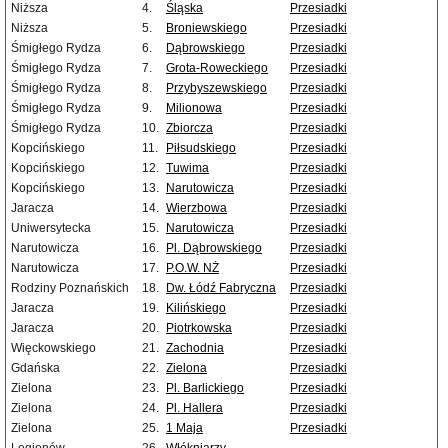
Niższa
4.
Śląska
Przesiadki
Niższa
5.
Broniewskiego
Przesiadki
Śmigłego Rydza
6.
Dąbrowskiego
Przesiadki
Śmigłego Rydza
7.
Grota-Roweckiego
Przesiadki
Śmigłego Rydza
8.
Przybyszewskiego
Przesiadki
Śmigłego Rydza
9.
Milionowa
Przesiadki
Śmigłego Rydza
10.
Zbiorcza
Przesiadki
Kopcińskiego
11.
Piłsudskiego
Przesiadki
Kopcińskiego
12.
Tuwima
Przesiadki
Kopcińskiego
13.
Narutowicza
Przesiadki
Jaracza
14.
Wierzbowa
Przesiadki
Uniwersytecka
15.
Narutowicza
Przesiadki
Narutowicza
16.
Pl. Dąbrowskiego
Przesiadki
Narutowicza
17.
P.O.W. NŻ
Przesiadki
Rodziny Poznańskich
18.
Dw. Łódź Fabryczna
Przesiadki
Jaracza
19.
Kilińskiego
Przesiadki
Jaracza
20.
Piotrkowska
Przesiadki
Więckowskiego
21.
Zachodnia
Przesiadki
Gdańska
22.
Zielona
Przesiadki
Zielona
23.
Pl. Barlickiego
Przesiadki
Zielona
24.
Pl. Hallera
Przesiadki
Zielona
25.
1 Maja
Przesiadki