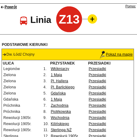
Pomoc
Powrót
Z13
Linia
PODSTAWOWE KIERUNKI
Dw. Łódź Chojny
Pokaż na mapie
ULICA
PRZYSTANEK
PRZESIADKI
Legionów
1.
Włókniarzy
Przesiadki
Zielona
2.
1 Maja
Przesiadki
Zielona
3.
Pl. Hallera
Przesiadki
Zielona
4.
Pl. Barlickiego
Przesiadki
Zielona
5.
Gdańska
Przesiadki
Gdańska
6.
1 Maja
Przesiadki
Próchnika
7.
Zachodnia
Przesiadki
Próchnika
8.
Piotrkowska
Przesiadki
Rewolucji 1905r.
9.
Wschodnia
Przesiadki
Rewolucji 1905r.
10.
Kilińskiego
Przesiadki
Rewolucji 1905r.
11.
Sterlinga NŻ
Przesiadki
Sterlinga
12.
Rewolucji 1905r.
Przesiadki