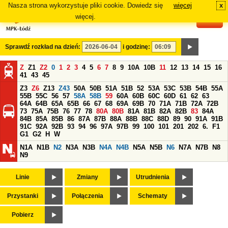
Nasza strona wykorzystuje pliki cookie. Dowiedz się
więcej
x
#
więcej.
Sprawdź rozkład na dzień:
i godzinę:
Z
Z1
Z2
0
1
2
3
4
5
6
7
8
9
10A
10B
11
12
13
14
15
16
41
43
45
Z3
Z6
Z13
Z43
50A
50B
51A
51B
52
53A
53C
53B
54B
55A
55B
55C
56
57
58A
58B
59
60A
60B
60C
60D
61
62
63
64A
64B
65A
65B
66
67
68
69A
69B
70
71A
71B
72A
72B
73
75A
75B
76
77
78
80A
80B
81A
81B
82A
82B
83
84A
84B
85A
85B
86
87A
87B
88A
88B
88C
88D
89
90
91A
91B
91C
92A
92B
93
94
96
97A
97B
99
100
101
201
202
6.
F1
G1
G2
H
W
N1A
N1B
N2
N3A
N3B
N4A
N4B
N5A
N5B
N6
N7A
N7B
N8
N9
Linie
Zmiany
Utrudnienia
Przystanki
Połączenia
Schematy
Pobierz