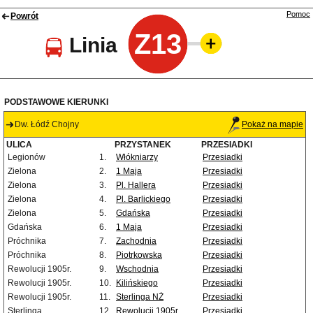
Pomoc
Powrót
Z13
Linia
PODSTAWOWE KIERUNKI
Dw. Łódź Chojny
Pokaż na mapie
ULICA
PRZYSTANEK
PRZESIADKI
Legionów
1.
Włókniarzy
Przesiadki
Zielona
2.
1 Maja
Przesiadki
Zielona
3.
Pl. Hallera
Przesiadki
Zielona
4.
Pl. Barlickiego
Przesiadki
Zielona
5.
Gdańska
Przesiadki
Gdańska
6.
1 Maja
Przesiadki
Próchnika
7.
Zachodnia
Przesiadki
Próchnika
8.
Piotrkowska
Przesiadki
Rewolucji 1905r.
9.
Wschodnia
Przesiadki
Rewolucji 1905r.
10.
Kilińskiego
Przesiadki
Rewolucji 1905r.
11.
Sterlinga NŻ
Przesiadki
Sterlinga
12.
Rewolucji 1905r.
Przesiadki