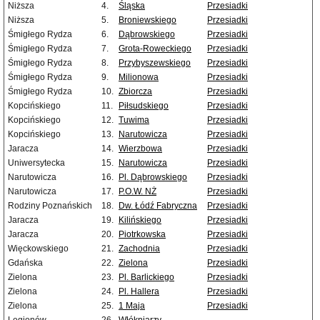
Niższa
4.
Śląska
Przesiadki
Niższa
5.
Broniewskiego
Przesiadki
Śmigłego Rydza
6.
Dąbrowskiego
Przesiadki
Śmigłego Rydza
7.
Grota-Roweckiego
Przesiadki
Śmigłego Rydza
8.
Przybyszewskiego
Przesiadki
Śmigłego Rydza
9.
Milionowa
Przesiadki
Śmigłego Rydza
10.
Zbiorcza
Przesiadki
Kopcińskiego
11.
Piłsudskiego
Przesiadki
Kopcińskiego
12.
Tuwima
Przesiadki
Kopcińskiego
13.
Narutowicza
Przesiadki
Jaracza
14.
Wierzbowa
Przesiadki
Uniwersytecka
15.
Narutowicza
Przesiadki
Narutowicza
16.
Pl. Dąbrowskiego
Przesiadki
Narutowicza
17.
P.O.W. NŻ
Przesiadki
Rodziny Poznańskich
18.
Dw. Łódź Fabryczna
Przesiadki
Jaracza
19.
Kilińskiego
Przesiadki
Jaracza
20.
Piotrkowska
Przesiadki
Więckowskiego
21.
Zachodnia
Przesiadki
Gdańska
22.
Zielona
Przesiadki
Zielona
23.
Pl. Barlickiego
Przesiadki
Zielona
24.
Pl. Hallera
Przesiadki
Zielona
25.
1 Maja
Przesiadki