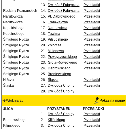
13.
Dw. Łódź Fabryczna
Przesiadki
Rodziny Poznańskich
14.
Dw. Łódź Fabryczna
Przesiadki
Narutowicza
15.
Pl. Dąbrowskiego
Przesiadki
Narutowicza
16.
Tramwajowa
Przesiadki
Kopcińskiego
17.
Narutowicza
Przesiadki
Kopcińskiego
18.
Tuwima
Przesiadki
Śmigłego Rydza
19.
Piłsudskiego
Przesiadki
Śmigłego Rydza
20.
Zbiorcza
Przesiadki
Śmigłego Rydza
21.
Milionowa
Przesiadki
Śmigłego Rydza
22.
Przybyszewskiego
Przesiadki
Śmigłego Rydza
23.
Grota-Roweckiego
Przesiadki
Śmigłego Rydza
24.
Dąbrowskiego
Przesiadki
Śmigłego Rydza
25.
Broniewskiego
Niższa
26.
Śląska
Przesiadki
Śląska
27.
Dw. Łódź Chojny
Przesiadki
28.
Dw. Łódź Chojny
Włókniarzy
Pokaż na mapie
ULICA
PRZYSTANEK
PRZESIADKI
1.
Dw. Łódź Chojny
Przesiadki
Broniewskiego
2.
Kilińskiego
Przesiadki
Kilińskiego
3.
Dw. Łódź Chojny
Przesiadki