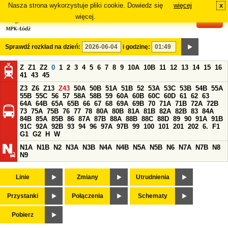
Nasza strona wykorzystuje pliki cookie. Dowiedz się
więcej
x
#
więcej.
Sprawdź rozkład na dzień:
i godzinę:
Z
Z1
Z2
0
1
2
3
4
5
6
7
8
9
10A
10B
11
12
13
14
15
16
41
43
45
Z3
Z6
Z13
Z43
50A
50B
51A
51B
52
53A
53C
53B
54B
55A
55B
55C
56
57
58A
58B
59
60A
60B
60C
60D
61
62
63
64A
64B
65A
65B
66
67
68
69A
69B
70
71A
71B
72A
72B
73
75A
75B
76
77
78
80A
80B
81A
81B
82A
82B
83
84A
84B
85A
85B
86
87A
87B
88A
88B
88C
88D
89
90
91A
91B
91C
92A
92B
93
94
96
97A
97B
99
100
101
201
202
6.
F1
G1
G2
H
W
N1A
N1B
N2
N3A
N3B
N4A
N4B
N5A
N5B
N6
N7A
N7B
N8
N9
Linie
Zmiany
Utrudnienia
Przystanki
Połączenia
Schematy
Pobierz