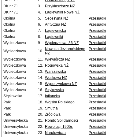
DK nr 71
2.
Godlewskiego NŻ
DK nr 71
3.
Przyklasztorze NŻ
DK nr 71
4.
Łagiewniki Nowe NŻ
Okólna
5.
Secesyjna NŻ
Przesiadki
Okólna
6.
Antyczna NŻ
Przesiadki
Okólna
7.
Łagiewnicka
Przesiadki
Okólna
8.
Łagiewniki
Przesiadki
Wycieczkowa
9.
Wycieczkowa 86 NŻ
Przesiadki
Nowaka-Jeziorańskiego
Przesiadki
Wycieczkowa
10.
NŻ
Wycieczkowa
11.
Wiewiórcza NŻ
Przesiadki
Wycieczkowa
12.
Rogowska NŻ
Przesiadki
Wycieczkowa
13.
Warszawska
Przesiadki
Wycieczkowa
14.
Woskowa NŻ
Przesiadki
Wycieczkowa
15.
Wypoczynkowa NŻ
Przesiadki
Wycieczkowa
16.
Strykowska
Przesiadki
Strykowska
17.
Inflancka
Przesiadki
Palki
18.
Wojska Polskiego
Przesiadki
Palki
19.
Smutna
Przesiadki
Palki
20.
Źródłowa
Przesiadki
Uniwersytecka
21.
Rondo Solidarności
Przesiadki
Uniwersytecka
22.
Rewolucji 1905r.
Przesiadki
Uniwersytecka
23.
Narutowicza
Przesiadki