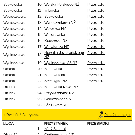
Strykowska
10.
Wojska Polskiego NŻ
Przesiadki
Strykowska
11.
Inflancka
Przesiadki
Wycieczkowa
12.
Strykowska
Przesiadki
Wycieczkowa
13.
Wypoczynkowa NŻ
Przesiadki
Wycieczkowa
14.
Woskowa NŻ
Przesiadki
Wycieczkowa
15.
Warszawska
Przesiadki
Wycieczkowa
16.
Rogowska NŻ
Przesiadki
Wycieczkowa
17.
Wiewiórcza NŻ
Przesiadki
Nowaka-Jeziorańskiego
Przesiadki
Wycieczkowa
18.
NŻ
Wycieczkowa
19.
Wycieczkowa 86 NŻ
Przesiadki
Okólna
20.
Łagiewniki
Przesiadki
Okólna
21.
Łagiewnicka
Przesiadki
Okólna
22.
Secesyjna NŻ
Przesiadki
DK nr 71
23.
Łagiewniki Nowe NŻ
DK nr 71
24.
Przyklasztorze NŻ
DK nr 71
25.
Godlewskiego NŻ
26.
Łódź Skotniki
Dw. Łódź Fabryczna
Pokaż na mapie
ULICA
PRZYSTANEK
PRZESIADKI
1.
Łódź Skotniki