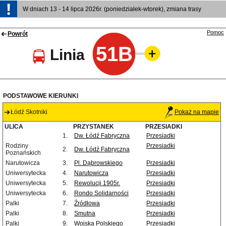
W dniach 13 - 14 lipca 2026r. (poniedziałek-wtorek), zmiana trasy
Pomoc
Powrót
51B
Linia
PODSTAWOWE KIERUNKI
Łódź Skotniki
Pokaż na mapie
ULICA
PRZYSTANEK
PRZESIADKI
1.
Dw. Łódź Fabryczna
Przesiadki
Rodziny
Przesiadki
2.
Dw. Łódź Fabryczna
Poznańskich
Narutowicza
3.
Pl. Dąbrowskiego
Przesiadki
Uniwersytecka
4.
Narutowicza
Przesiadki
Uniwersytecka
5.
Rewolucji 1905r.
Przesiadki
Uniwersytecka
6.
Rondo Solidarności
Przesiadki
Palki
7.
Źródłowa
Przesiadki
Palki
8.
Smutna
Przesiadki
Palki
9.
Wojska Polskiego
Przesiadki