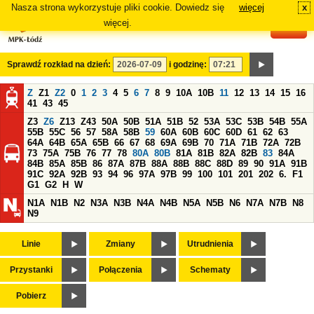
Nasza strona wykorzystuje pliki cookie. Dowiedz się
więcej
x
#
więcej.
Sprawdź rozkład na dzień:
i godzinę:
Z
Z1
Z2
0
1
2
3
4
5
6
7
8
9
10A
10B
11
12
13
14
15
16
41
43
45
Z3
Z6
Z13
Z43
50A
50B
51A
51B
52
53A
53C
53B
54B
55A
55B
55C
56
57
58A
58B
59
60A
60B
60C
60D
61
62
63
64A
64B
65A
65B
66
67
68
69A
69B
70
71A
71B
72A
72B
73
75A
75B
76
77
78
80A
80B
81A
81B
82A
82B
83
84A
84B
85A
85B
86
87A
87B
88A
88B
88C
88D
89
90
91A
91B
91C
92A
92B
93
94
96
97A
97B
99
100
101
201
202
6.
F1
G1
G2
H
W
N1A
N1B
N2
N3A
N3B
N4A
N4B
N5A
N5B
N6
N7A
N7B
N8
N9
Linie
Zmiany
Utrudnienia
Przystanki
Połączenia
Schematy
Pobierz