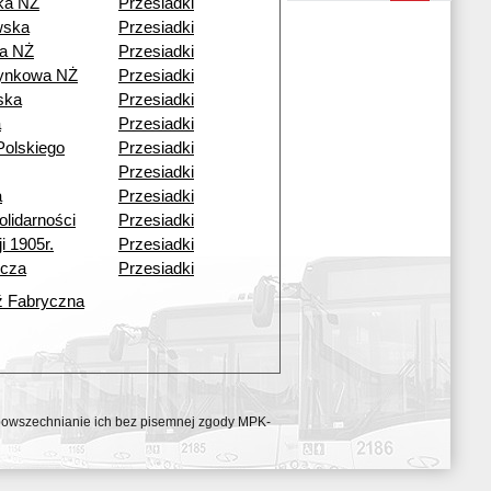
ka NŻ
Przesiadki
wska
Przesiadki
a NŻ
Przesiadki
ynkowa NŻ
Przesiadki
ska
Przesiadki
a
Przesiadki
Polskiego
Przesiadki
Przesiadki
a
Przesiadki
lidarności
Przesiadki
i 1905r.
Przesiadki
icza
Przesiadki
ź Fabryczna
ozpowszechnianie ich bez pisemnej zgody MPK-