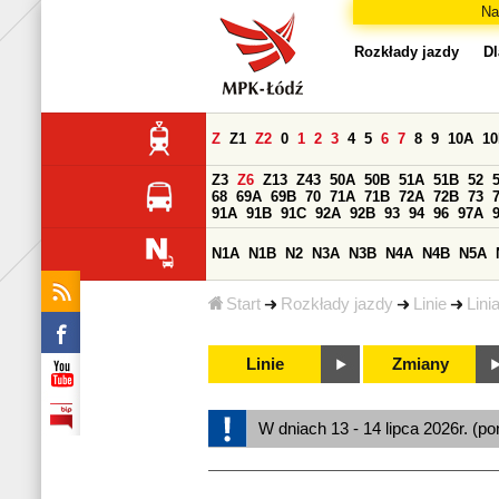
Na
Rozkłady jazdy
Dl
Z
Z1
Z2
0
1
2
3
4
5
6
7
8
9
10A
1
Z3
Z6
Z13
Z43
50A
50B
51A
51B
52
68
69A
69B
70
71A
71B
72A
72B
73
91A
91B
91C
92A
92B
93
94
96
97A
N1A
N1B
N2
N3A
N3B
N4A
N4B
N5A
Start
Rozkłady jazdy
Linie
Lini
Linie
Zmiany
W dniach 13 - 14 lipca 2026r. (po