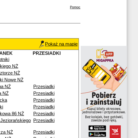
Pomoc
Pokaż na mapie
TANEK
PRZESIADKI
tniki
kiego NŻ
ztorze NŻ
iki Nowe NŻ
na NŻ
Przesiadki
a NŻ
Przesiadki
icka
Przesiadki
ki
Przesiadki
kowa 86 NŻ
Przesiadki
Jeziorańskiego
Przesiadki
cza NŻ
Przesiadki