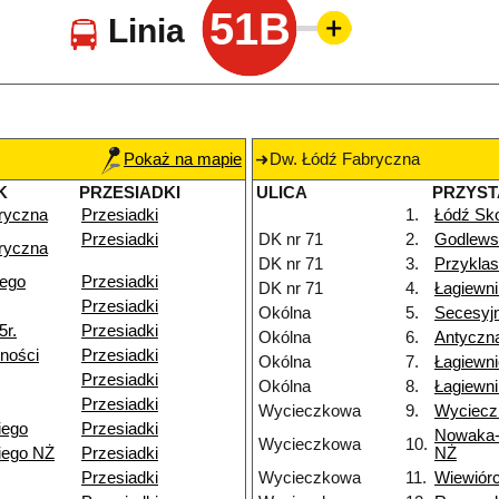
51B
Linia
Pokaż na mapie
Dw. Łódź Fabryczna
K
PRZESIADKI
ULICA
PRZYS
ryczna
Przesiadki
1.
Łódź Sko
Przesiadki
DK nr 71
2.
Godlews
ryczna
DK nr 71
3.
Przyklas
iego
Przesiadki
DK nr 71
4.
Łagiewn
Przesiadki
Okólna
5.
Secesyj
5r.
Przesiadki
Okólna
6.
Antyczn
ności
Przesiadki
Okólna
7.
Łagiewn
Przesiadki
Okólna
8.
Łagiewni
Przesiadki
Wycieczkowa
9.
Wyciecz
iego
Przesiadki
Nowaka-
Wycieczkowa
10.
iego NŻ
Przesiadki
NŻ
Przesiadki
Wycieczkowa
11.
Wiewiór