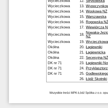
Wycieczkowa
12.
Strykowska
Wycieczkowa
13.
Wypoczynko
Wycieczkowa
14.
Woskowa NŻ
Wycieczkowa
15.
Warszawska
Wycieczkowa
16.
Rogowska N
Wycieczkowa
17.
Wiewiórcza 
Nowaka-Jezio
Wycieczkowa
18.
NŻ
Wycieczkowa
19.
Wycieczkowa
Okólna
20.
Łagiewniki
Okólna
21.
Łagiewnicka
Okólna
22.
Secesyjna N
DK nr 71
23.
Łagiewniki N
DK nr 71
24.
Przyklasztor
DK nr 71
25.
Godlewskieg
26.
Łódź Skotniki
Wszystkie treści MPK-Łódź Spółka z o.o. op