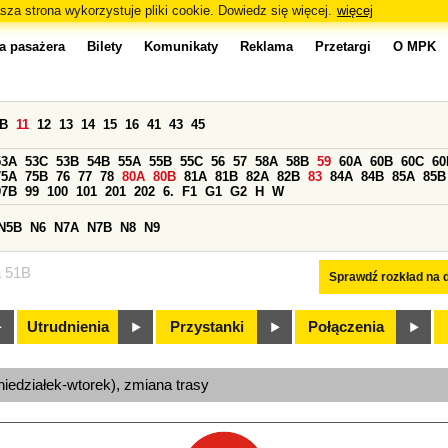
sza strona wykorzystuje pliki cookie. Dowiedz się więcej.
więcej
a pasażera
Bilety
Komunikaty
Reklama
Przetargi
O MPK
0B
11
12
13
14
15
16
41
43
45
53A
53C
53B
54B
55A
55B
55C
56
57
58A
58B
59
60A
60B
60C
60
75A
75B
76
77
78
80A
80B
81A
81B
82A
82B
83
84A
84B
85A
85B
97B
99
100
101
201
202
6.
F1
G1
G2
H
W
N5B
N6
N7A
N7B
N8
N9
a 51B
Sprawdź rozkład na d
Utrudnienia
Przystanki
Połączenia
niedziałek-wtorek), zmiana trasy