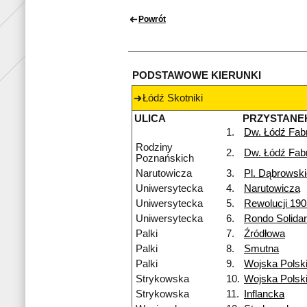
Powrót
PODSTAWOWE KIERUNKI
Łódź Skotniki
ULICA
PRZYSTANE
1.
Dw. Łódź Fab
Rodziny
2.
Dw. Łódź Fab
Poznańskich
Narutowicza
3.
Pl. Dąbrowsk
Uniwersytecka
4.
Narutowicza
Uniwersytecka
5.
Rewolucji 190
Uniwersytecka
6.
Rondo Solidar
Palki
7.
Źródłowa
Palki
8.
Smutna
Palki
9.
Wojska Polsk
Strykowska
10.
Wojska Polsk
Strykowska
11.
Inflancka