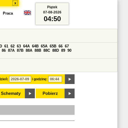
x
Piątek
07-08-2026
Praca
04:50
D
61
62
63
64A
64B
65A
65B
66
67
86
87A
87B
88A
88B
88C
88D
89
90
zień:
i godzinę:
Schematy
Pobierz