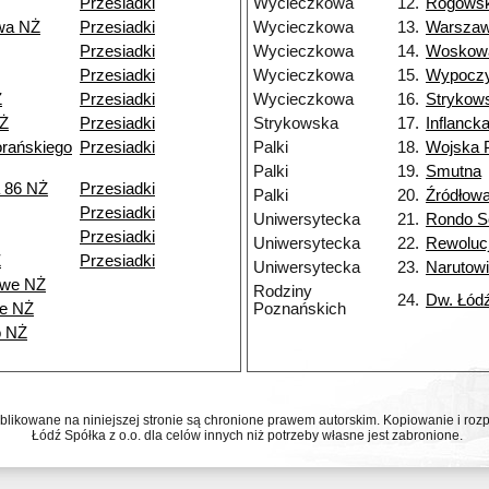
Przesiadki
Wycieczkowa
12.
Rogows
wa NŻ
Przesiadki
Wycieczkowa
13.
Warsza
Przesiadki
Wycieczkowa
14.
Woskow
Przesiadki
Wycieczkowa
15.
Wypocz
Ż
Przesiadki
Wycieczkowa
16.
Strykow
NŻ
Przesiadki
Strykowska
17.
Inflanck
rańskiego
Przesiadki
Palki
18.
Wojska 
Palki
19.
Smutna
 86 NŻ
Przesiadki
Palki
20.
Źródłow
Przesiadki
Uniwersytecka
21.
Rondo So
Przesiadki
Uniwersytecka
22.
Rewolucj
Ż
Przesiadki
Uniwersytecka
23.
Narutow
owe NŻ
Rodziny
24.
Dw. Łód
ze NŻ
Poznańskich
o NŻ
ublikowane na niniejszej stronie są chronione prawem autorskim. Kopiowanie i r
Łódź Spółka z o.o. dla celów innych niż potrzeby własne jest zabronione.