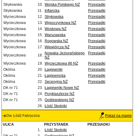
Strykowska
10.
Wojska Polskiego NŻ
Przesiadki
Strykowska
11.
Inflancka
Przesiadki
Wycieczkowa
12.
Strykowska
Przesiadki
Wycieczkowa
13.
Wypoczynkowa NŻ
Przesiadki
Wycieczkowa
14.
Woskowa NŻ
Przesiadki
Wycieczkowa
15.
Warszawska
Przesiadki
Wycieczkowa
16.
Rogowska NŻ
Przesiadki
Wycieczkowa
17.
Wiewiórcza NŻ
Przesiadki
Nowaka-Jeziorańskiego
Przesiadki
Wycieczkowa
18.
NŻ
Wycieczkowa
19.
Wycieczkowa 86 NŻ
Przesiadki
Okólna
20.
Łagiewniki
Przesiadki
Okólna
21.
Łagiewnicka
Przesiadki
Okólna
22.
Secesyjna NŻ
Przesiadki
DK nr 71
23.
Łagiewniki Nowe NŻ
DK nr 71
24.
Przyklasztorze NŻ
DK nr 71
25.
Godlewskiego NŻ
26.
Łódź Skotniki
Dw. Łódź Fabryczna
Pokaż na mapie
ULICA
PRZYSTANEK
PRZESIADKI
1.
Łódź Skotniki