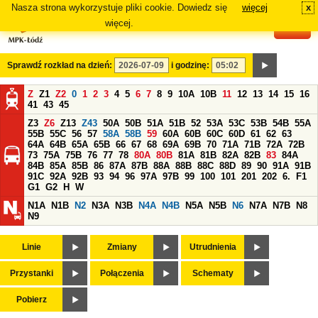
Nasza strona wykorzystuje pliki cookie. Dowiedz się
więcej
x
#
więcej.
Sprawdź rozkład na dzień:
i godzinę:
Z
Z1
Z2
0
1
2
3
4
5
6
7
8
9
10A
10B
11
12
13
14
15
16
41
43
45
Z3
Z6
Z13
Z43
50A
50B
51A
51B
52
53A
53C
53B
54B
55A
55B
55C
56
57
58A
58B
59
60A
60B
60C
60D
61
62
63
64A
64B
65A
65B
66
67
68
69A
69B
70
71A
71B
72A
72B
73
75A
75B
76
77
78
80A
80B
81A
81B
82A
82B
83
84A
84B
85A
85B
86
87A
87B
88A
88B
88C
88D
89
90
91A
91B
91C
92A
92B
93
94
96
97A
97B
99
100
101
201
202
6.
F1
G1
G2
H
W
N1A
N1B
N2
N3A
N3B
N4A
N4B
N5A
N5B
N6
N7A
N7B
N8
N9
Linie
Zmiany
Utrudnienia
Przystanki
Połączenia
Schematy
Pobierz