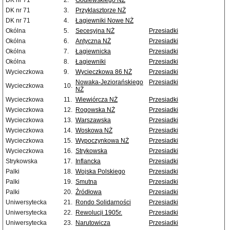
DK nr 71
2.
Godlewskiego NŻ
DK nr 71
3.
Przyklasztorze NŻ
DK nr 71
4.
Łagiewniki Nowe NŻ
Okólna
5.
Secesyjna NŻ
Przesiadki
Okólna
6.
Antyczna NŻ
Przesiadki
Okólna
7.
Łagiewnicka
Przesiadki
Okólna
8.
Łagiewniki
Przesiadki
Wycieczkowa
9.
Wycieczkowa 86 NŻ
Przesiadki
Nowaka-Jeziorańskiego
Przesiadki
Wycieczkowa
10.
NŻ
Wycieczkowa
11.
Wiewiórcza NŻ
Przesiadki
Wycieczkowa
12.
Rogowska NŻ
Przesiadki
Wycieczkowa
13.
Warszawska
Przesiadki
Wycieczkowa
14.
Woskowa NŻ
Przesiadki
Wycieczkowa
15.
Wypoczynkowa NŻ
Przesiadki
Wycieczkowa
16.
Strykowska
Przesiadki
Strykowska
17.
Inflancka
Przesiadki
Palki
18.
Wojska Polskiego
Przesiadki
Palki
19.
Smutna
Przesiadki
Palki
20.
Źródłowa
Przesiadki
Uniwersytecka
21.
Rondo Solidarności
Przesiadki
Uniwersytecka
22.
Rewolucji 1905r.
Przesiadki
Uniwersytecka
23.
Narutowicza
Przesiadki