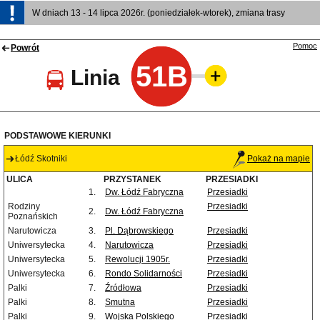
W dniach 13 - 14 lipca 2026r. (poniedziałek-wtorek), zmiana trasy
Pomoc
Powrót
51B
Linia
PODSTAWOWE KIERUNKI
Łódź Skotniki
Pokaż na mapie
ULICA
PRZYSTANEK
PRZESIADKI
1.
Dw. Łódź Fabryczna
Przesiadki
Rodziny
Przesiadki
2.
Dw. Łódź Fabryczna
Poznańskich
Narutowicza
3.
Pl. Dąbrowskiego
Przesiadki
Uniwersytecka
4.
Narutowicza
Przesiadki
Uniwersytecka
5.
Rewolucji 1905r.
Przesiadki
Uniwersytecka
6.
Rondo Solidarności
Przesiadki
Palki
7.
Źródłowa
Przesiadki
Palki
8.
Smutna
Przesiadki
Palki
9.
Wojska Polskiego
Przesiadki