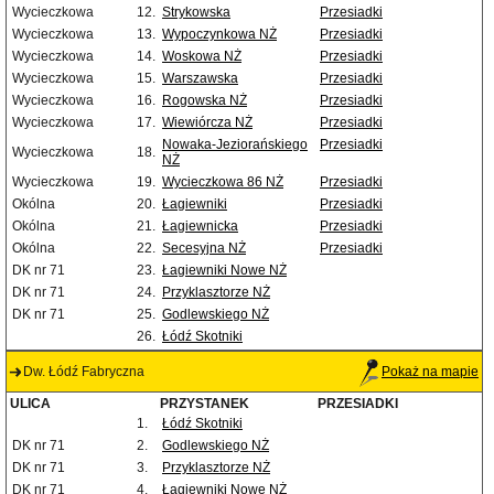
Wycieczkowa
12.
Strykowska
Przesiadki
Wycieczkowa
13.
Wypoczynkowa NŻ
Przesiadki
Wycieczkowa
14.
Woskowa NŻ
Przesiadki
Wycieczkowa
15.
Warszawska
Przesiadki
Wycieczkowa
16.
Rogowska NŻ
Przesiadki
Wycieczkowa
17.
Wiewiórcza NŻ
Przesiadki
Nowaka-Jeziorańskiego
Przesiadki
Wycieczkowa
18.
NŻ
Wycieczkowa
19.
Wycieczkowa 86 NŻ
Przesiadki
Okólna
20.
Łagiewniki
Przesiadki
Okólna
21.
Łagiewnicka
Przesiadki
Okólna
22.
Secesyjna NŻ
Przesiadki
DK nr 71
23.
Łagiewniki Nowe NŻ
DK nr 71
24.
Przyklasztorze NŻ
DK nr 71
25.
Godlewskiego NŻ
26.
Łódź Skotniki
Dw. Łódź Fabryczna
Pokaż na mapie
ULICA
PRZYSTANEK
PRZESIADKI
1.
Łódź Skotniki
DK nr 71
2.
Godlewskiego NŻ
DK nr 71
3.
Przyklasztorze NŻ
DK nr 71
4.
Łagiewniki Nowe NŻ