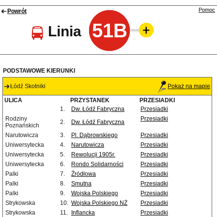
Pomoc
Powrót
51B
Linia
PODSTAWOWE KIERUNKI
Łódź Skotniki
Pokaż na mapie
ULICA
PRZYSTANEK
PRZESIADKI
1.
Dw. Łódź Fabryczna
Przesiadki
Rodziny
Przesiadki
2.
Dw. Łódź Fabryczna
Poznańskich
Narutowicza
3.
Pl. Dąbrowskiego
Przesiadki
Uniwersytecka
4.
Narutowicza
Przesiadki
Uniwersytecka
5.
Rewolucji 1905r.
Przesiadki
Uniwersytecka
6.
Rondo Solidarności
Przesiadki
Palki
7.
Źródłowa
Przesiadki
Palki
8.
Smutna
Przesiadki
Palki
9.
Wojska Polskiego
Przesiadki
Strykowska
10.
Wojska Polskiego NŻ
Przesiadki
Strykowska
11.
Inflancka
Przesiadki