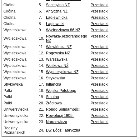
Okólna
5.
Secesyjna NŻ
Przesiadki
Okólna
6.
Antyczna NŻ
Przesiadki
Okólna
7.
Łagiewnicka
Przesiadki
Okólna
8.
Łagiewniki
Przesiadki
Wycieczkowa
9.
Wycieczkowa 86 NŻ
Przesiadki
Nowaka-Jeziorańskiego
Przesiadki
Wycieczkowa
10.
NŻ
Wycieczkowa
11.
Wiewiórcza NŻ
Przesiadki
Wycieczkowa
12.
Rogowska NŻ
Przesiadki
Wycieczkowa
13.
Warszawska
Przesiadki
Wycieczkowa
14.
Woskowa NŻ
Przesiadki
Wycieczkowa
15.
Wypoczynkowa NŻ
Przesiadki
Wycieczkowa
16.
Strykowska
Przesiadki
Strykowska
17.
Inflancka
Przesiadki
Palki
18.
Wojska Polskiego
Przesiadki
Palki
19.
Smutna
Przesiadki
Palki
20.
Źródłowa
Przesiadki
Uniwersytecka
21.
Rondo Solidarności
Przesiadki
Uniwersytecka
22.
Rewolucji 1905r.
Przesiadki
Uniwersytecka
23.
Narutowicza
Przesiadki
Rodziny
24.
Dw. Łódź Fabryczna
Poznańskich