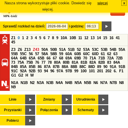
Nasza strona wykorzystuje pliki cookie. Dowiedz się
więcej
x
#
więcej.
Sprawdź rozkład na dzień:
i godzinę:
Z1
0
1
2
3
4
5
6
7
8
9
10A
10B
11
12
13
14
15
16
41
45
Z3
Z6
Z13
Z43
50A
50B
51A
51B
52
53A
53C
53B
54B
55A
55B
55C
56
57
58A
58B
59
60A
60B
60C
60D
61
62
63
64A
64B
65A
65B
66
67
68
69A
69B
70
71A
71B
72A
72B
73
75A
75B
76
77
78
80A
80B
81A
81B
82A
82B
83
84A
84B
85A
85B
86
87A
87B
88A
88B
88C
88D
89
90
91A
91B
91C
92A
92B
93
94
96
97A
97B
99
100
101
201
202
6.
F1
G1
G2
H
W
N1A
N1B
N2
N3A
N3B
N4A
N4B
N5A
N5B
N6
N7A
N7B
N8
N9
Linie
Zmiany
Utrudnienia
Przystanki
Połączenia
Schematy
Pobierz