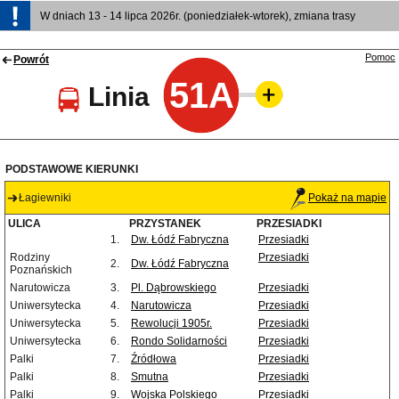
W dniach 13 - 14 lipca 2026r. (poniedziałek-wtorek), zmiana trasy
Pomoc
Powrót
51A
Linia
PODSTAWOWE KIERUNKI
Łagiewniki
Pokaż na mapie
ULICA
PRZYSTANEK
PRZESIADKI
1.
Dw. Łódź Fabryczna
Przesiadki
Rodziny
Przesiadki
2.
Dw. Łódź Fabryczna
Poznańskich
Narutowicza
3.
Pl. Dąbrowskiego
Przesiadki
Uniwersytecka
4.
Narutowicza
Przesiadki
Uniwersytecka
5.
Rewolucji 1905r.
Przesiadki
Uniwersytecka
6.
Rondo Solidarności
Przesiadki
Palki
7.
Źródłowa
Przesiadki
Palki
8.
Smutna
Przesiadki
Palki
9.
Wojska Polskiego
Przesiadki