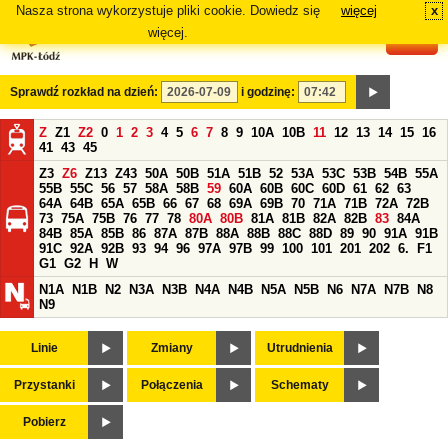
Nasza strona wykorzystuje pliki cookie. Dowiedz się
więcej
x
#
więcej.
Sprawdź rozkład na dzień:
i godzinę:
Z
Z1
Z2
0
1
2
3
4
5
6
7
8
9
10A
10B
11
12
13
14
15
16
41
43
45
Z3
Z6
Z13
Z43
50A
50B
51A
51B
52
53A
53C
53B
54B
55A
55B
55C
56
57
58A
58B
59
60A
60B
60C
60D
61
62
63
64A
64B
65A
65B
66
67
68
69A
69B
70
71A
71B
72A
72B
73
75A
75B
76
77
78
80A
80B
81A
81B
82A
82B
83
84A
84B
85A
85B
86
87A
87B
88A
88B
88C
88D
89
90
91A
91B
91C
92A
92B
93
94
96
97A
97B
99
100
101
201
202
6.
F1
G1
G2
H
W
N1A
N1B
N2
N3A
N3B
N4A
N4B
N5A
N5B
N6
N7A
N7B
N8
N9
Linie
Zmiany
Utrudnienia
Przystanki
Połączenia
Schematy
Pobierz