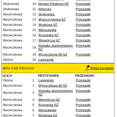
Strykowska
10.
Wojska Polskiego NŻ
Przesiadki
Strykowska
11.
Inflancka
Przesiadki
Wycieczkowa
12.
Strykowska
Przesiadki
Wycieczkowa
13.
Wypoczynkowa NŻ
Przesiadki
Wycieczkowa
14.
Woskowa NŻ
Przesiadki
Wycieczkowa
15.
Warszawska
Przesiadki
Wycieczkowa
16.
Rogowska NŻ
Przesiadki
Wycieczkowa
17.
Wiewiórcza NŻ
Przesiadki
Nowaka-Jeziorańskiego
Przesiadki
Wycieczkowa
18.
NŻ
Wycieczkowa
19.
Wycieczkowa 86 NŻ
Przesiadki
Okólna
20.
Łagiewniki
Dw. Łódź Fabryczna
Pokaż na mapie
ULICA
PRZYSTANEK
PRZESIADKI
Okólna
1.
Łagiewniki
Przesiadki
Wycieczkowa
2.
Wycieczkowa 86 NŻ
Przesiadki
Nowaka-Jeziorańskiego
Przesiadki
Wycieczkowa
3.
NŻ
Wycieczkowa
4.
Wiewiórcza NŻ
Przesiadki
Wycieczkowa
5.
Rogowska NŻ
Przesiadki
Wycieczkowa
6.
Warszawska
Przesiadki
Wycieczkowa
7.
Woskowa NŻ
Przesiadki