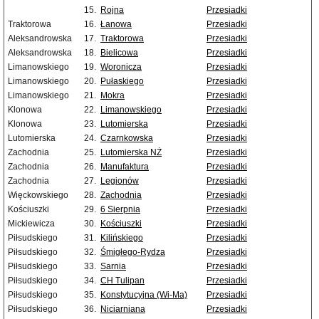
15.
Rojna
Przesiadki
Traktorowa
16.
Łanowa
Przesiadki
Aleksandrowska
17.
Traktorowa
Przesiadki
Aleksandrowska
18.
Bielicowa
Przesiadki
Limanowskiego
19.
Woronicza
Przesiadki
Limanowskiego
20.
Pułaskiego
Przesiadki
Limanowskiego
21.
Mokra
Przesiadki
Klonowa
22.
Limanowskiego
Przesiadki
Klonowa
23.
Lutomierska
Przesiadki
Lutomierska
24.
Czarnkowska
Przesiadki
Zachodnia
25.
Lutomierska NŻ
Przesiadki
Zachodnia
26.
Manufaktura
Przesiadki
Zachodnia
27.
Legionów
Przesiadki
Więckowskiego
28.
Zachodnia
Przesiadki
Kościuszki
29.
6 Sierpnia
Przesiadki
Mickiewicza
30.
Kościuszki
Przesiadki
Piłsudskiego
31.
Kilińskiego
Przesiadki
Piłsudskiego
32.
Śmigłego-Rydza
Przesiadki
Piłsudskiego
33.
Sarnia
Przesiadki
Piłsudskiego
34.
CH Tulipan
Przesiadki
Piłsudskiego
35.
Konstytucyjna (Wi-Ma)
Przesiadki
Piłsudskiego
36.
Niciarniana
Przesiadki