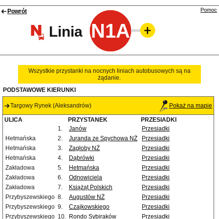
Pomoc
Powrót
N1A
Linia
Wszystkie przystanki na nocnych liniach autobusowych są na
żądanie.
PODSTAWOWE KIERUNKI
Targowy Rynek (Aleksandrów)
Pokaż na mapie
ULICA
PRZYSTANEK
PRZESIADKI
1.
Janów
Przesiadki
Hetmańska
2.
Juranda ze Spychowa NŻ
Przesiadki
Hetmańska
3.
Zagłoby NŻ
Przesiadki
Hetmańska
4.
Dąbrówki
Przesiadki
Zakładowa
5.
Hetmańska
Przesiadki
Zakładowa
6.
Odnowiciela
Przesiadki
Zakładowa
7.
Książąt Polskich
Przesiadki
Przybyszewskiego
8.
Augustów NŻ
Przesiadki
Przybyszewskiego
9.
Czajkowskiego
Przesiadki
Przybyszewskiego
10.
Rondo Sybiraków
Przesiadki