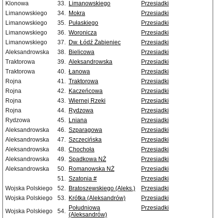
Klonowa
33.
Limanowskiego
Przesiadki
Limanowskiego
34.
Mokra
Przesiadki
Limanowskiego
35.
Pułaskiego
Przesiadki
Limanowskiego
36.
Woronicza
Przesiadki
Limanowskiego
37.
Dw. Łódź Żabieniec
Przesiadki
Aleksandrowska
38.
Bielicowa
Przesiadki
Traktorowa
39.
Aleksandrowska
Przesiadki
Traktorowa
40.
Łanowa
Przesiadki
Rojna
41.
Traktorowa
Przesiadki
Rojna
42.
Kaczeńcowa
Przesiadki
Rojna
43.
Wiernej Rzeki
Przesiadki
Rojna
44.
Rydzowa
Przesiadki
Rydzowa
45.
Lniana
Przesiadki
Aleksandrowska
46.
Szparagowa
Przesiadki
Aleksandrowska
47.
Szczecińska
Przesiadki
Aleksandrowska
48.
Chochoła
Przesiadki
Aleksandrowska
49.
Spadkowa NŻ
Przesiadki
Aleksandrowska
50.
Romanowska NŻ
Przesiadki
51.
Szatonia #
Przesiadki
Wojska Polskiego
52.
Bratoszewskiego (Aleks.)
Przesiadki
Wojska Polskiego
53.
Krótka (Aleksandrów)
Przesiadki
Południowa
Przesiadki
Wojska Polskiego
54.
(Aleksandrów)