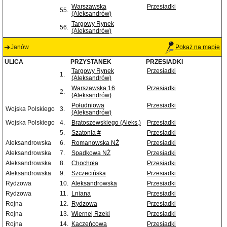
Warszawska
Przesiadki
55.
(Aleksandrów)
Targowy Rynek
56.
(Aleksandrów)
Janów
Pokaż na mapie
ULICA
PRZYSTANEK
PRZESIADKI
Targowy Rynek
Przesiadki
1.
(Aleksandrów)
Warszawska 16
Przesiadki
2.
(Aleksandrów)
Południowa
Przesiadki
Wojska Polskiego
3.
(Aleksandrów)
Wojska Polskiego
4.
Bratoszewskiego (Aleks.)
Przesiadki
5.
Szatonia #
Przesiadki
Aleksandrowska
6.
Romanowska NŻ
Przesiadki
Aleksandrowska
7.
Spadkowa NŻ
Przesiadki
Aleksandrowska
8.
Chochoła
Przesiadki
Aleksandrowska
9.
Szczecińska
Przesiadki
Rydzowa
10.
Aleksandrowska
Przesiadki
Rydzowa
11.
Lniana
Przesiadki
Rojna
12.
Rydzowa
Przesiadki
Rojna
13.
Wiernej Rzeki
Przesiadki
Rojna
14.
Kaczeńcowa
Przesiadki