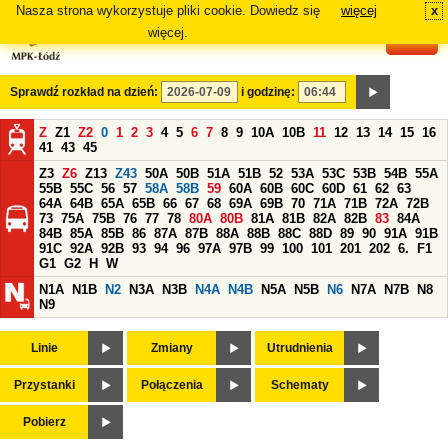
Nasza strona wykorzystuje pliki cookie. Dowiedz się
więcej
x
#
więcej.
Sprawdź rozkład na dzień:
i godzinę:
Z
Z1
Z2
0
1
2
3
4
5
6
7
8
9
10A
10B
11
12
13
14
15
16
41
43
45
Z3
Z6
Z13
Z43
50A
50B
51A
51B
52
53A
53C
53B
54B
55A
55B
55C
56
57
58A
58B
59
60A
60B
60C
60D
61
62
63
64A
64B
65A
65B
66
67
68
69A
69B
70
71A
71B
72A
72B
73
75A
75B
76
77
78
80A
80B
81A
81B
82A
82B
83
84A
84B
85A
85B
86
87A
87B
88A
88B
88C
88D
89
90
91A
91B
91C
92A
92B
93
94
96
97A
97B
99
100
101
201
202
6.
F1
G1
G2
H
W
N1A
N1B
N2
N3A
N3B
N4A
N4B
N5A
N5B
N6
N7A
N7B
N8
N9
Linie
Zmiany
Utrudnienia
Przystanki
Połączenia
Schematy
Pobierz