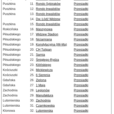
Puszkina
11.
Rondo Sybiraków
Przesiadki
Puszkina
12.
Rondo Inwalidów
Przesiadki
Puszkina
13.
Rondo Inwalidów
Przesiadki
14.
Dw. Łódź Widzew
Przesiadki
Puszkina
15.
Rondo Inwalidów
Przesiadki
Rokicińska
16.
Maszynowa
Przesiadki
Piłsudskiego
17.
Widzew Stadion
Przesiadki
Piłsudskiego
18.
Niciarniana
Przesiadki
Piłsudskiego
19.
Konstytucyjna (Wi-Ma)
Przesiadki
Piłsudskiego
20.
CH Tulipan
Przesiadki
Piłsudskiego
21.
Sarnia
Przesiadki
Piłsudskiego
22.
Śmigłego-Rydza
Przesiadki
Piłsudskiego
23.
Kilińskiego
Przesiadki
Kościuszki
24.
Mickiewicza
Przesiadki
Kościuszki
25.
6 Sierpnia
Przesiadki
Gdańska
26.
Zielona
Przesiadki
Gdańska
27.
1 Maja
Przesiadki
Zachodnia
28.
Legionów
Przesiadki
Zachodnia
29.
Manufaktura
Przesiadki
Lutomierska
30.
Zachodnia
Przesiadki
Lutomierska
31.
Czarnkowska
Przesiadki
Klonowa
32.
Lutomierska
Przesiadki