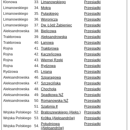
Klonowa
33.
Limanowskiego
Przesiadki
Limanowskiego
34.
Mokra
Przesiadki
Limanowskiego
35.
Pułaskiego
Przesiadki
Limanowskiego
36.
Woronicza
Przesiadki
Limanowskiego
37.
Dw. Łódź Żabieniec
Przesiadki
Aleksandrowska
38.
Bielicowa
Przesiadki
Traktorowa
39.
Aleksandrowska
Przesiadki
Traktorowa
40.
Łanowa
Przesiadki
Rojna
41.
Traktorowa
Przesiadki
Rojna
42.
Kaczeńcowa
Przesiadki
Rojna
43.
Wiernej Rzeki
Przesiadki
Rojna
44.
Rydzowa
Przesiadki
Rydzowa
45.
Lniana
Przesiadki
Aleksandrowska
46.
Szparagowa
Przesiadki
Aleksandrowska
47.
Szczecińska
Przesiadki
Aleksandrowska
48.
Chochoła
Przesiadki
Aleksandrowska
49.
Spadkowa NŻ
Przesiadki
Aleksandrowska
50.
Romanowska NŻ
Przesiadki
51.
Szatonia #
Przesiadki
Wojska Polskiego
52.
Bratoszewskiego (Aleks.)
Przesiadki
Wojska Polskiego
53.
Krótka (Aleksandrów)
Przesiadki
Południowa
Przesiadki
Wojska Polskiego
54.
(Aleksandrów)