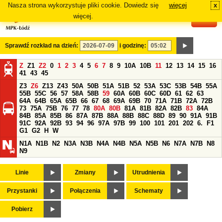
Nasza strona wykorzystuje pliki cookie. Dowiedz się
więcej
x
#
więcej.
Sprawdź rozkład na dzień:
i godzinę:
Z
Z1
Z2
0
1
2
3
4
5
6
7
8
9
10A
10B
11
12
13
14
15
16
41
43
45
Z3
Z6
Z13
Z43
50A
50B
51A
51B
52
53A
53C
53B
54B
55A
55B
55C
56
57
58A
58B
59
60A
60B
60C
60D
61
62
63
64A
64B
65A
65B
66
67
68
69A
69B
70
71A
71B
72A
72B
73
75A
75B
76
77
78
80A
80B
81A
81B
82A
82B
83
84A
84B
85A
85B
86
87A
87B
88A
88B
88C
88D
89
90
91A
91B
91C
92A
92B
93
94
96
97A
97B
99
100
101
201
202
6.
F1
G1
G2
H
W
N1A
N1B
N2
N3A
N3B
N4A
N4B
N5A
N5B
N6
N7A
N7B
N8
N9
Linie
Zmiany
Utrudnienia
Przystanki
Połączenia
Schematy
Pobierz