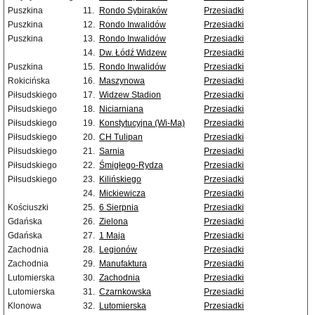
Puszkina
11.
Rondo Sybiraków
Przesiadki
Puszkina
12.
Rondo Inwalidów
Przesiadki
Puszkina
13.
Rondo Inwalidów
Przesiadki
14.
Dw. Łódź Widzew
Przesiadki
Puszkina
15.
Rondo Inwalidów
Przesiadki
Rokicińska
16.
Maszynowa
Przesiadki
Piłsudskiego
17.
Widzew Stadion
Przesiadki
Piłsudskiego
18.
Niciarniana
Przesiadki
Piłsudskiego
19.
Konstytucyjna (Wi-Ma)
Przesiadki
Piłsudskiego
20.
CH Tulipan
Przesiadki
Piłsudskiego
21.
Sarnia
Przesiadki
Piłsudskiego
22.
Śmigłego-Rydza
Przesiadki
Piłsudskiego
23.
Kilińskiego
Przesiadki
24.
Mickiewicza
Przesiadki
Kościuszki
25.
6 Sierpnia
Przesiadki
Gdańska
26.
Zielona
Przesiadki
Gdańska
27.
1 Maja
Przesiadki
Zachodnia
28.
Legionów
Przesiadki
Zachodnia
29.
Manufaktura
Przesiadki
Lutomierska
30.
Zachodnia
Przesiadki
Lutomierska
31.
Czarnkowska
Przesiadki
Klonowa
32.
Lutomierska
Przesiadki