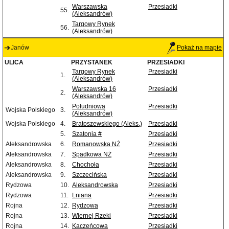
Warszawska
Przesiadki
55.
(Aleksandrów)
Targowy Rynek
56.
(Aleksandrów)
Janów
Pokaż na mapie
ULICA
PRZYSTANEK
PRZESIADKI
Targowy Rynek
Przesiadki
1.
(Aleksandrów)
Warszawska 16
Przesiadki
2.
(Aleksandrów)
Południowa
Przesiadki
Wojska Polskiego
3.
(Aleksandrów)
Wojska Polskiego
4.
Bratoszewskiego (Aleks.)
Przesiadki
5.
Szatonia #
Przesiadki
Aleksandrowska
6.
Romanowska NŻ
Przesiadki
Aleksandrowska
7.
Spadkowa NŻ
Przesiadki
Aleksandrowska
8.
Chochoła
Przesiadki
Aleksandrowska
9.
Szczecińska
Przesiadki
Rydzowa
10.
Aleksandrowska
Przesiadki
Rydzowa
11.
Lniana
Przesiadki
Rojna
12.
Rydzowa
Przesiadki
Rojna
13.
Wiernej Rzeki
Przesiadki
Rojna
14.
Kaczeńcowa
Przesiadki