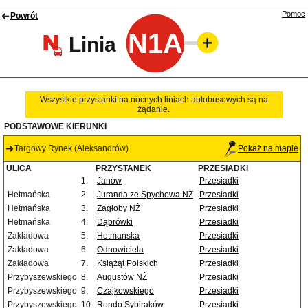
Pomoc
Powrót
N1A
Linia
Wszystkie przystanki na nocnych liniach autobusowych są na
żądanie.
PODSTAWOWE KIERUNKI
Targowy Rynek (Aleksandrów)
Pokaż na mapie
ULICA
PRZYSTANEK
PRZESIADKI
1.
Janów
Przesiadki
Hetmańska
2.
Juranda ze Spychowa NŻ
Przesiadki
Hetmańska
3.
Zagłoby NŻ
Przesiadki
Hetmańska
4.
Dąbrówki
Przesiadki
Zakładowa
5.
Hetmańska
Przesiadki
Zakładowa
6.
Odnowiciela
Przesiadki
Zakładowa
7.
Książąt Polskich
Przesiadki
Przybyszewskiego
8.
Augustów NŻ
Przesiadki
Przybyszewskiego
9.
Czajkowskiego
Przesiadki
Przybyszewskiego
10.
Rondo Sybiraków
Przesiadki