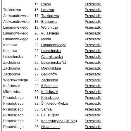
15.
Rojna
Przesiadki
Traktorowa
16.
Łanowa
Przesiadki
Aleksandrowska
17.
Traktorowa
Przesiadki
Aleksandrowska
18.
Bielicowa
Przesiadki
Limanowskiego
19.
Woronicza
Przesiadki
Limanowskiego
20.
Pułaskiego
Przesiadki
Limanowskiego
21.
Mokra
Przesiadki
Klonowa
22.
Limanowskiego
Przesiadki
Klonowa
23.
Lutomierska
Przesiadki
Lutomierska
24.
Czarnkowska
Przesiadki
Zachodnia
25.
Lutomierska NŻ
Przesiadki
Zachodnia
26.
Manufaktura
Przesiadki
Zachodnia
27.
Legionów
Przesiadki
Więckowskiego
28.
Zachodnia
Przesiadki
Kościuszki
29.
6 Sierpnia
Przesiadki
Mickiewicza
30.
Kościuszki
Przesiadki
Piłsudskiego
31.
Kilińskiego
Przesiadki
Piłsudskiego
32.
Śmigłego-Rydza
Przesiadki
Piłsudskiego
33.
Sarnia
Przesiadki
Piłsudskiego
34.
CH Tulipan
Przesiadki
Piłsudskiego
35.
Konstytucyjna (Wi-Ma)
Przesiadki
Piłsudskiego
36.
Niciarniana
Przesiadki