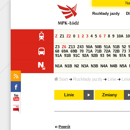
Na
Rozkłady jazdy
Dl
Z
Z1
Z2
0
1
2
3
4
5
6
7
8
9
10A
1
Z3
Z6
Z13
Z43
50A
50B
51A
51B
52
68
69A
69B
70
71A
71B
72A
72B
73
91A
91B
91C
92A
92B
93
94
96
97A
N1A
N1B
N2
N3A
N3B
N4A
N4B
N5A
Start
Rozkłady jazdy
Linie
Lini
Linie
Zmiany
Powrót