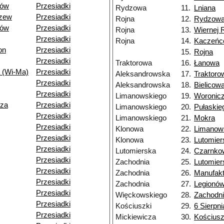
dów
Przesiadki
Rydzowa
11.
Lniana
dzew
Przesiadki
Rojna
12.
Rydzow
dów
Przesiadki
Rojna
13.
Wiernej 
Przesiadki
Rojna
14.
Kaczeńc
on
Przesiadki
15.
Rojna
Przesiadki
Traktorowa
16.
Łanowa
 (Wi-Ma)
Przesiadki
Aleksandrowska
17.
Traktoro
Przesiadki
Aleksandrowska
18.
Bielicow
Przesiadki
Limanowskiego
19.
Woronic
dza
Przesiadki
Limanowskiego
20.
Pułaskie
Przesiadki
Limanowskiego
21.
Mokra
Przesiadki
Klonowa
22.
Limanow
Przesiadki
Klonowa
23.
Lutomier
Przesiadki
Lutomierska
24.
Czarnko
Przesiadki
Zachodnia
25.
Lutomier
Przesiadki
Zachodnia
26.
Manufakt
Przesiadki
Zachodnia
27.
Legionó
Przesiadki
Więckowskiego
28.
Zachodn
Przesiadki
Kościuszki
29.
6 Sierpni
Przesiadki
Mickiewicza
30.
Kościusz