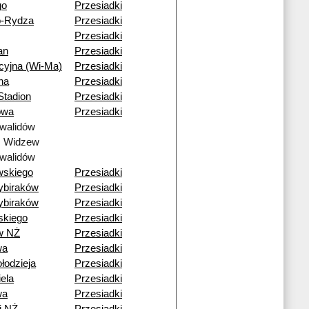
go
Przesiadki
o-Rydza
Przesiadki
Przesiadki
an
Przesiadki
cyjna (Wi-Ma)
Przesiadki
na
Przesiadki
tadion
Przesiadki
owa
Przesiadki
walidów
ź Widzew
walidów
wskiego
Przesiadki
ybiraków
Przesiadki
ybiraków
Przesiadki
skiego
Przesiadki
w NŻ
Przesiadki
wa
Przesiadki
łodzieja
Przesiadki
ela
Przesiadki
wa
Przesiadki