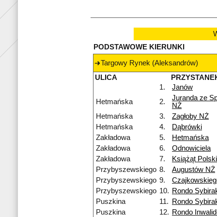
W
PODSTAWOWE KIERUNKI
Targowy Rynek (Aleksandrów)
ULICA
PRZYSTANE
1.
Janów
Juranda ze S
Hetmańska
2.
NŻ
Hetmańska
3.
Zagłoby NŻ
Hetmańska
4.
Dąbrówki
Zakładowa
5.
Hetmańska
Zakładowa
6.
Odnowiciela
Zakładowa
7.
Książąt Polsk
Przybyszewskiego
8.
Augustów NŻ
Przybyszewskiego
9.
Czajkowskieg
Przybyszewskiego
10.
Rondo Sybira
Puszkina
11.
Rondo Sybira
Puszkina
12.
Rondo Inwali