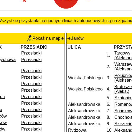
szystkie przystanki na nocnych liniach autobusowych są na żądani
Pokaż na mapie
Janów
K
PRZESIADKI
ULICA
PRZYST
Przesiadki
Targowy
1.
(Aleksan
pychowa
Przesiadki
Warszaw
2.
(Aleksan
Przesiadki
Południo
Przesiadki
Wojska Polskiego
3.
(Aleksan
Przesiadki
Bratosz
Wojska Polskiego
4.
Przesiadki
(Aleks.)
ich
Przesiadki
5.
Szatonia
Przesiadki
Aleksandrowska
6.
Romano
o
Przesiadki
Aleksandrowska
7.
Spadkow
ków
Przesiadki
Aleksandrowska
8.
Chochoł
ków
Przesiadki
Aleksandrowska
9.
Szczeci
dów
Przesiadki
Rydzowa
10.
Aleksan