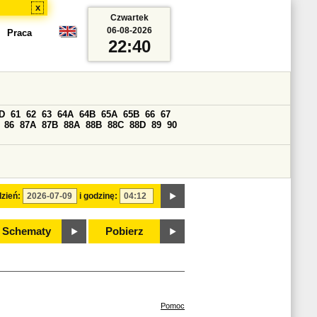
x
Czwartek
06-08-2026
Praca
22:40
D
61
62
63
64A
64B
65A
65B
66
67
86
87A
87B
88A
88B
88C
88D
89
90
zień:
i godzinę:
Schematy
Pobierz
Pomoc