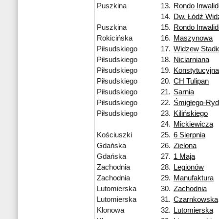
Puszkina
13.
Rondo Inwali
14.
Dw. Łódź Wi
Puszkina
15.
Rondo Inwali
Rokicińska
16.
Maszynowa
Piłsudskiego
17.
Widzew Stadi
Piłsudskiego
18.
Niciarniana
Piłsudskiego
19.
Konstytucyjna
Piłsudskiego
20.
CH Tulipan
Piłsudskiego
21.
Sarnia
Piłsudskiego
22.
Śmigłego-Ry
Piłsudskiego
23.
Kilińskiego
24.
Mickiewicza
Kościuszki
25.
6 Sierpnia
Gdańska
26.
Zielona
Gdańska
27.
1 Maja
Zachodnia
28.
Legionów
Zachodnia
29.
Manufaktura
Lutomierska
30.
Zachodnia
Lutomierska
31.
Czarnkowska
Klonowa
32.
Lutomierska