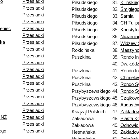
go
Przesiadki
Piłsudskiego
31.
Kilińskie
Przesiadki
Piłsudskiego
32.
Śmigłeg
Przesiadki
Piłsudskiego
33.
Sarnia
Przesiadki
Piłsudskiego
34.
CH Tulip
eniec
Przesiadki
Piłsudskiego
35.
Konstytu
Przesiadki
Piłsudskiego
36.
Niciarnia
ska
Przesiadki
Piłsudskiego
37.
Widzew S
Przesiadki
Rokicińska
38.
Maszyn
Przesiadki
Puszkina
39.
Rondo In
Przesiadki
40.
Dw. Łód
Przesiadki
Puszkina
41.
Rondo In
Przesiadki
Puszkina
42.
Chmielo
Przesiadki
Puszkina
43.
Rondo S
Przesiadki
Przybyszewskiego
44.
Rondo S
Przesiadki
Przybyszewskiego
45.
Czajkow
Przesiadki
Przybyszewskiego
46.
Augustó
Przesiadki
Książąt Polskich
47.
Zakłado
 NŻ
Przesiadki
Zakładowa
48.
Piasta Ko
Przesiadki
Zakładowa
49.
Odnowici
ego
Przesiadki
Hetmańska
50.
Zakłado