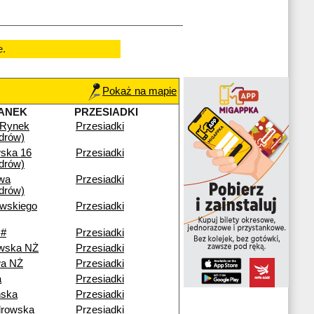
e.
Pokaż na mapie
ANEK
PRZESIADKI
 Rynek
Przesiadki
drów)
ska 16
Przesiadki
drów)
wa
Przesiadki
drów)
ewskiego
Przesiadki
 #
Przesiadki
wska NŻ
Przesiadki
a NŻ
Przesiadki
a
Przesiadki
ńska
Przesiadki
drowska
Przesiadki