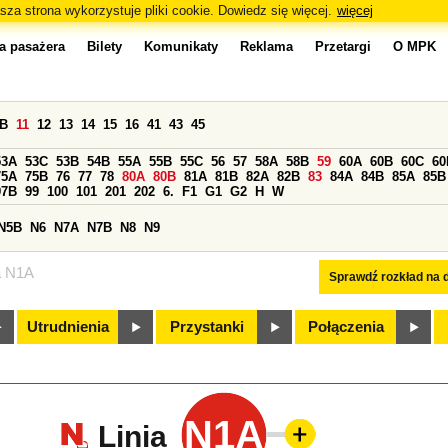
sza strona wykorzystuje pliki cookie. Dowiedz się więcej.
więcej
a pasażera
Bilety
Komunikaty
Reklama
Przetargi
O MPK
0B
11
12
13
14
15
16
41
43
45
53A
53C
53B
54B
55A
55B
55C
56
57
58A
58B
59
60A
60B
60C
60
75A
75B
76
77
78
80A
80B
81A
81B
82A
82B
83
84A
84B
85A
85B
97B
99
100
101
201
202
6.
F1
G1
G2
H
W
N5B
N6
N7A
N7B
N8
N9
a N1A
Sprawdź rozkład na d
Utrudnienia
Przystanki
Połączenia
N1A
Linia