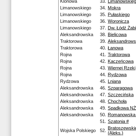
Klonowa
33.
Limanowskie
Limanowskiego
34.
Mokra
Limanowskiego
35.
Pułaskiego
Limanowskiego
36.
Woronicza
Limanowskiego
37.
Dw. Łódź Żabi
Aleksandrowska
38.
Bielicowa
Traktorowa
39.
Aleksandrow
Traktorowa
40.
Łanowa
Rojna
41.
Traktorowa
Rojna
42.
Kaczeńcowa
Rojna
43.
Wiernej Rzeki
Rojna
44.
Rydzowa
Rydzowa
45.
Lniana
Aleksandrowska
46.
Szparagowa
Aleksandrowska
47.
Szczecińska
Aleksandrowska
48.
Chochoła
Aleksandrowska
49.
Spadkowa NŻ
Aleksandrowska
50.
Romanowska
51.
Szatonia #
Bratoszewski
Wojska Polskiego
52.
(Aleks.)