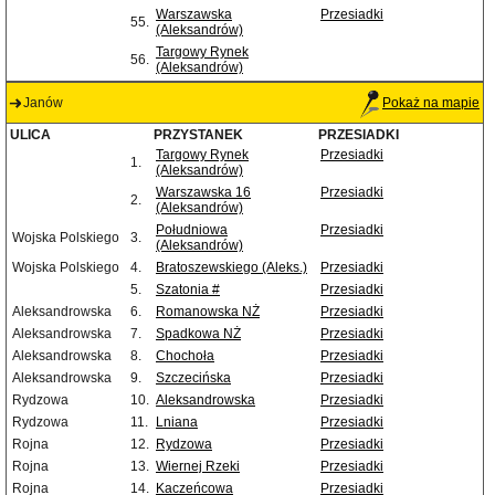
Warszawska
Przesiadki
55.
(Aleksandrów)
Targowy Rynek
56.
(Aleksandrów)
Janów
Pokaż na mapie
ULICA
PRZYSTANEK
PRZESIADKI
Targowy Rynek
Przesiadki
1.
(Aleksandrów)
Warszawska 16
Przesiadki
2.
(Aleksandrów)
Południowa
Przesiadki
Wojska Polskiego
3.
(Aleksandrów)
Wojska Polskiego
4.
Bratoszewskiego (Aleks.)
Przesiadki
5.
Szatonia #
Przesiadki
Aleksandrowska
6.
Romanowska NŻ
Przesiadki
Aleksandrowska
7.
Spadkowa NŻ
Przesiadki
Aleksandrowska
8.
Chochoła
Przesiadki
Aleksandrowska
9.
Szczecińska
Przesiadki
Rydzowa
10.
Aleksandrowska
Przesiadki
Rydzowa
11.
Lniana
Przesiadki
Rojna
12.
Rydzowa
Przesiadki
Rojna
13.
Wiernej Rzeki
Przesiadki
Rojna
14.
Kaczeńcowa
Przesiadki