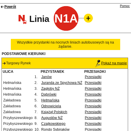
Pomoc
Powrót
N1A
Linia
Wszystkie przystanki na nocnych liniach autobusowych są na
żądanie.
PODSTAWOWE KIERUNKI
Targowy Rynek
Pokaż na mapie
ULICA
PRZYSTANEK
PRZESIADKI
1.
Janów
Przesiadki
Hetmańska
2.
Juranda ze Spychowa NŻ
Przesiadki
Hetmańska
3.
Zagłoby NŻ
Przesiadki
Hetmańska
4.
Dąbrówki
Przesiadki
Zakładowa
5.
Hetmańska
Przesiadki
Zakładowa
6.
Odnowiciela
Przesiadki
Zakładowa
7.
Książąt Polskich
Przesiadki
Przybyszewskiego
8.
Augustów NŻ
Przesiadki
Przybyszewskiego
9.
Czajkowskiego
Przesiadki
Przybyszewskiego
10.
Rondo Sybiraków
Przesiadki