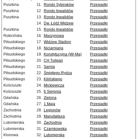
Puszkina
11.
Rondo Sybiraków
Przesiadki
Puszkina
12.
Rondo Inwalidów
Przesiadki
Puszkina
13.
Rondo Inwalidów
Przesiadki
14.
Dw. Łódź Widzew
Przesiadki
Puszkina
15.
Rondo Inwalidów
Przesiadki
Rokicińska
16.
Maszynowa
Przesiadki
Piłsudskiego
17.
Widzew Stadion
Przesiadki
Piłsudskiego
18.
Niciarniana
Przesiadki
Piłsudskiego
19.
Konstytucyjna (Wi-Ma)
Przesiadki
Piłsudskiego
20.
CH Tulipan
Przesiadki
Piłsudskiego
21.
Sarnia
Przesiadki
Piłsudskiego
22.
Śmigłego-Rydza
Przesiadki
Piłsudskiego
23.
Kilińskiego
Przesiadki
Kościuszki
24.
Mickiewicza
Przesiadki
Kościuszki
25.
6 Sierpnia
Przesiadki
Gdańska
26.
Zielona
Przesiadki
Gdańska
27.
1 Maja
Przesiadki
Zachodnia
28.
Legionów
Przesiadki
Zachodnia
29.
Manufaktura
Przesiadki
Lutomierska
30.
Zachodnia
Przesiadki
Lutomierska
31.
Czarnkowska
Przesiadki
Klonowa
32.
Lutomierska
Przesiadki