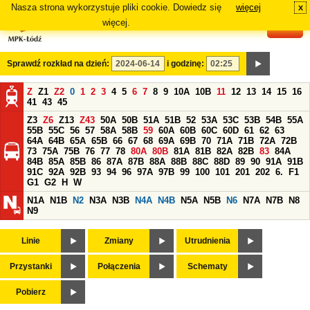
Nasza strona wykorzystuje pliki cookie. Dowiedz się
więcej
x
#
więcej.
Sprawdź rozkład na dzień:
i godzinę:
Z
Z1
Z2
0
1
2
3
4
5
6
7
8
9
10A
10B
11
12
13
14
15
16
41
43
45
Z3
Z6
Z13
Z43
50A
50B
51A
51B
52
53A
53C
53B
54B
55A
55B
55C
56
57
58A
58B
59
60A
60B
60C
60D
61
62
63
64A
64B
65A
65B
66
67
68
69A
69B
70
71A
71B
72A
72B
73
75A
75B
76
77
78
80A
80B
81A
81B
82A
82B
83
84A
84B
85A
85B
86
87A
87B
88A
88B
88C
88D
89
90
91A
91B
91C
92A
92B
93
94
96
97A
97B
99
100
101
201
202
6.
F1
G1
G2
H
W
N1A
N1B
N2
N3A
N3B
N4A
N4B
N5A
N5B
N6
N7A
N7B
N8
N9
Linie
Zmiany
Utrudnienia
Przystanki
Połączenia
Schematy
Pobierz