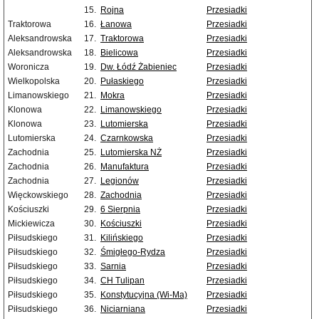
15.
Rojna
Przesiadki
Traktorowa
16.
Łanowa
Przesiadki
Aleksandrowska
17.
Traktorowa
Przesiadki
Aleksandrowska
18.
Bielicowa
Przesiadki
Woronicza
19.
Dw. Łódź Żabieniec
Przesiadki
Wielkopolska
20.
Pułaskiego
Przesiadki
Limanowskiego
21.
Mokra
Przesiadki
Klonowa
22.
Limanowskiego
Przesiadki
Klonowa
23.
Lutomierska
Przesiadki
Lutomierska
24.
Czarnkowska
Przesiadki
Zachodnia
25.
Lutomierska NŻ
Przesiadki
Zachodnia
26.
Manufaktura
Przesiadki
Zachodnia
27.
Legionów
Przesiadki
Więckowskiego
28.
Zachodnia
Przesiadki
Kościuszki
29.
6 Sierpnia
Przesiadki
Mickiewicza
30.
Kościuszki
Przesiadki
Piłsudskiego
31.
Kilińskiego
Przesiadki
Piłsudskiego
32.
Śmigłego-Rydza
Przesiadki
Piłsudskiego
33.
Sarnia
Przesiadki
Piłsudskiego
34.
CH Tulipan
Przesiadki
Piłsudskiego
35.
Konstytucyjna (Wi-Ma)
Przesiadki
Piłsudskiego
36.
Niciarniana
Przesiadki