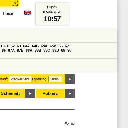
x
Piątek
07-08-2026
Praca
10:57
D
61
62
63
64A
64B
65A
65B
66
67
86
87A
87B
88A
88B
88C
88D
89
90
zień:
i godzinę:
Schematy
Pobierz
Pomoc