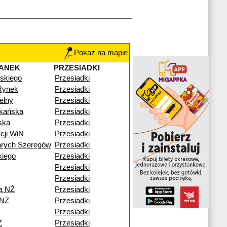
Pokaż na mapie
ANEK
PRZESIADKI
skiego
Przesiadki
Rynek
Przesiadki
elny
Przesiadki
zkańska
Przesiadki
ska
Przesiadki
cji WiN
Przesiadki
arych Szeregów
Przesiadki
kiego
Przesiadki
Przesiadki
Przesiadki
a NŻ
Przesiadki
 NŻ
Przesiadki
Przesiadki
Ż
Przesiadki