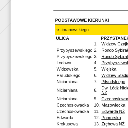
PODSTAWOWE KIERUNKI
Limanowskiego
ULICA
PRZYSTANE
1.
Widzew Czaj
Przybyszewskiego
2.
Rondo Sybira
Przybyszewskiego
3.
Rondo Sybira
Lodowa
4.
Przybyszews
Widzewska
5.
Wiejska
Piłsudskiego
6.
Widzew Stadi
Niciarniana
7.
Piłsudskiego
Dw. Łódź Nici
Niciarniana
8.
NŻ
Niciarniana
9.
Czechosłowa
Czechosłowacka
10.
Mazowiecka
Czechosłowacka
11.
Edwarda NŻ
Edwarda
12.
Pomorska
Krokusowa
13.
Zrębowa NŻ