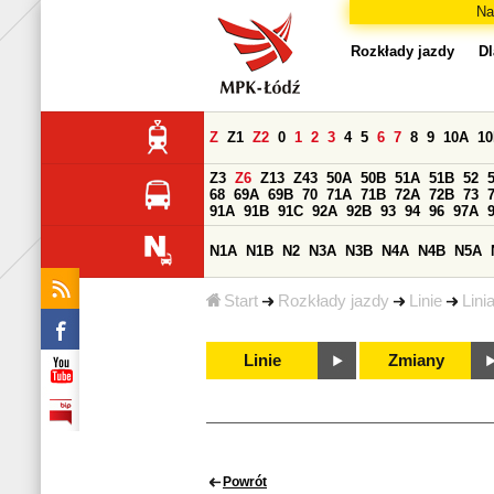
Na
Rozkłady jazdy
Dl
Z
Z1
Z2
0
1
2
3
4
5
6
7
8
9
10A
1
Z3
Z6
Z13
Z43
50A
50B
51A
51B
52
68
69A
69B
70
71A
71B
72A
72B
73
91A
91B
91C
92A
92B
93
94
96
97A
N1A
N1B
N2
N3A
N3B
N4A
N4B
N5A
Start
Rozkłady jazdy
Linie
Lini
Linie
Zmiany
Powrót