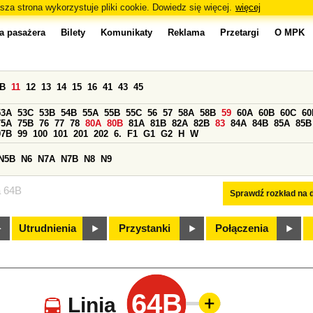
sza strona wykorzystuje pliki cookie. Dowiedz się więcej.
więcej
a pasażera
Bilety
Komunikaty
Reklama
Przetargi
O MPK
0B
11
12
13
14
15
16
41
43
45
53A
53C
53B
54B
55A
55B
55C
56
57
58A
58B
59
60A
60B
60C
60
75A
75B
76
77
78
80A
80B
81A
81B
82A
82B
83
84A
84B
85A
85B
97B
99
100
101
201
202
6.
F1
G1
G2
H
W
N5B
N6
N7A
N7B
N8
N9
a 64B
Sprawdź rozkład na d
Utrudnienia
Przystanki
Połączenia
64B
Linia