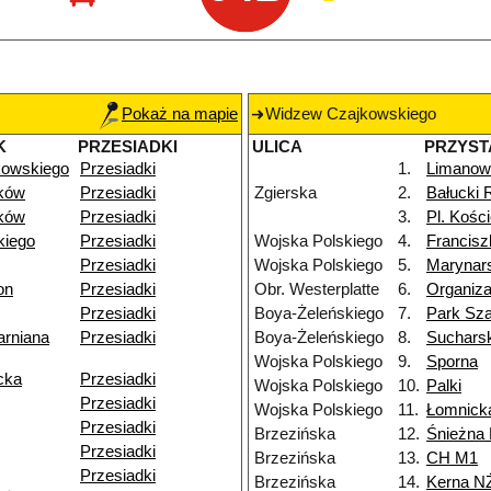
Pokaż na mapie
Widzew Czajkowskiego
K
PRZESIADKI
ULICA
PRZYST
kowskiego
Przesiadki
1.
Limanow
ków
Przesiadki
Zgierska
2.
Bałucki 
ków
Przesiadki
3.
Pl. Kości
kiego
Przesiadki
Wojska Polskiego
4.
Francis
Przesiadki
Wojska Polskiego
5.
Marynar
on
Przesiadki
Obr. Westerplatte
6.
Organiza
Przesiadki
Boya-Żeleńskiego
7.
Park Sz
arniana
Przesiadki
Boya-Żeleńskiego
8.
Suchars
Wojska Polskiego
9.
Sporna
cka
Przesiadki
Wojska Polskiego
10.
Palki
Przesiadki
Wojska Polskiego
11.
Łomnick
Przesiadki
Brzezińska
12.
Śnieżna
Przesiadki
Brzezińska
13.
CH M1
Przesiadki
Brzezińska
14.
Kerna N