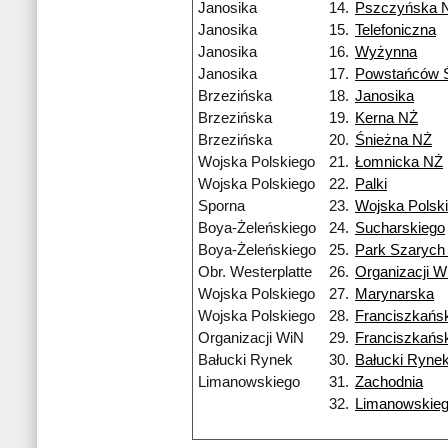
Janosika
14.
Pszczyńska 
Janosika
15.
Telefoniczna
Janosika
16.
Wyżynna
Janosika
17.
Powstańców Ś
Brzezińska
18.
Janosika
Brzezińska
19.
Kerna NŻ
Brzezińska
20.
Śnieżna NŻ
Wojska Polskiego
21.
Łomnicka NŻ
Wojska Polskiego
22.
Palki
Sporna
23.
Wojska Polsk
Boya-Żeleńskiego
24.
Sucharskiego
Boya-Żeleńskiego
25.
Park Szarych
Obr. Westerplatte
26.
Organizacji W
Wojska Polskiego
27.
Marynarska
Wojska Polskiego
28.
Franciszkańs
Organizacji WiN
29.
Franciszkańs
Bałucki Rynek
30.
Bałucki Ryne
Limanowskiego
31.
Zachodnia
32.
Limanowskie