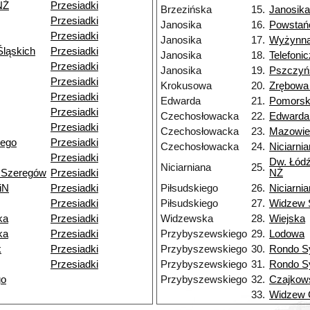
NŻ
Przesiadki
Brzezińska
15.
Janosika
Przesiadki
Janosika
16.
Powstań
Przesiadki
Janosika
17.
Wyżynn
ląskich
Przesiadki
Janosika
18.
Telefoni
Przesiadki
Janosika
19.
Pszczyń
Przesiadki
Krokusowa
20.
Zrębowa
Przesiadki
Edwarda
21.
Pomors
Przesiadki
Czechosłowacka
22.
Edwarda
Przesiadki
Czechosłowacka
23.
Mazowie
iego
Przesiadki
Czechosłowacka
24.
Niciarni
Przesiadki
Dw. Łódź
Niciarniana
25.
 Szeregów
Przesiadki
NŻ
iN
Przesiadki
Piłsudskiego
26.
Niciarni
Przesiadki
Piłsudskiego
27.
Widzew 
ka
Przesiadki
Widzewska
28.
Wiejska
ka
Przesiadki
Przybyszewskiego
29.
Lodowa
k
Przesiadki
Przybyszewskiego
30.
Rondo S
Przesiadki
Przybyszewskiego
31.
Rondo S
go
Przybyszewskiego
32.
Czajkow
33.
Widzew 