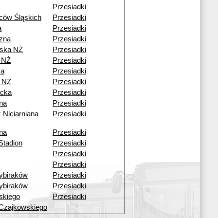
Przesiadki
ców Śląskich
Przesiadki
a
Przesiadki
czna
Przesiadki
ska NŻ
Przesiadki
 NŻ
Przesiadki
ka
Przesiadki
 NŻ
Przesiadki
cka
Przesiadki
ana
Przesiadki
 Niciarniana
Przesiadki
ana
Przesiadki
Stadion
Przesiadki
Przesiadki
Przesiadki
ybiraków
Przesiadki
ybiraków
Przesiadki
skiego
Przesiadki
Czajkowskiego