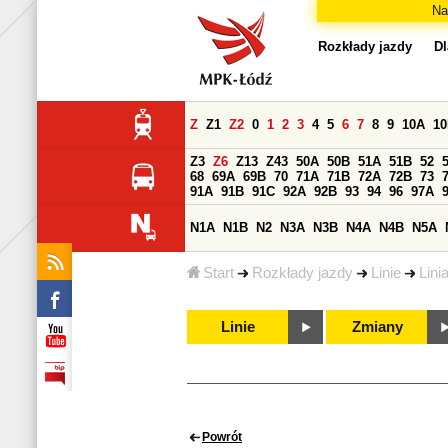
Na
Rozkłady jazdy
Dl
Z
Z1
Z2
0
1
2
3
4
5
6
7
8
9
10A
1
Z3
Z6
Z13
Z43
50A
50B
51A
51B
52
68
69A
69B
70
71A
71B
72A
72B
73
91A
91B
91C
92A
92B
93
94
96
97A
N1A
N1B
N2
N3A
N3B
N4A
N4B
N5A
Start
Rozkłady jazdy
Linie
Lini
Linie
Zmiany
Powrót