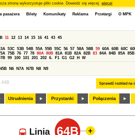
sza strona wykorzystuje pliki cookie. Dowiedz się więcej.
więcej
a pasażera
Bilety
Komunikaty
Reklama
Przetargi
O MPK
0B
11
12
13
14
15
16
41
43
45
53A
53C
53B
54B
55A
55B
55C
56
57
58A
58B
59
60A
60B
60C
60
75A
75B
76
77
78
80A
80B
81A
81B
82A
82B
83
84A
84B
85A
85B
97B
99
100
101
201
202
6.
F1
G1
G2
H
W
N5B
N6
N7A
N7B
N8
N9
a 64B
Sprawdź rozkład na d
Utrudnienia
Przystanki
Połączenia
64B
Linia