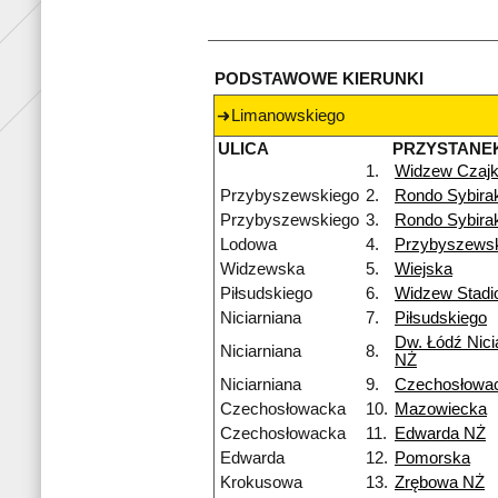
PODSTAWOWE KIERUNKI
Limanowskiego
ULICA
PRZYSTANE
1.
Widzew Czaj
Przybyszewskiego
2.
Rondo Sybira
Przybyszewskiego
3.
Rondo Sybira
Lodowa
4.
Przybyszews
Widzewska
5.
Wiejska
Piłsudskiego
6.
Widzew Stadi
Niciarniana
7.
Piłsudskiego
Dw. Łódź Nici
Niciarniana
8.
NŻ
Niciarniana
9.
Czechosłowa
Czechosłowacka
10.
Mazowiecka
Czechosłowacka
11.
Edwarda NŻ
Edwarda
12.
Pomorska
Krokusowa
13.
Zrębowa NŻ