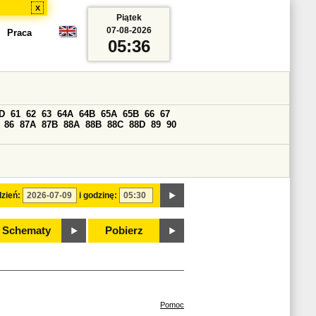
x
Piątek
07-08-2026
Praca
05:36
D
61
62
63
64A
64B
65A
65B
66
67
86
87A
87B
88A
88B
88C
88D
89
90
zień:
i godzinę:
Schematy
Pobierz
Pomoc