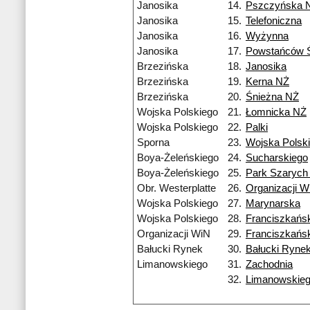
Janosika
14.
Pszczyńska 
Janosika
15.
Telefoniczna
Janosika
16.
Wyżynna
Janosika
17.
Powstańców Ś
Brzezińska
18.
Janosika
Brzezińska
19.
Kerna NŻ
Brzezińska
20.
Śnieżna NŻ
Wojska Polskiego
21.
Łomnicka NŻ
Wojska Polskiego
22.
Palki
Sporna
23.
Wojska Polsk
Boya-Żeleńskiego
24.
Sucharskiego
Boya-Żeleńskiego
25.
Park Szarych
Obr. Westerplatte
26.
Organizacji W
Wojska Polskiego
27.
Marynarska
Wojska Polskiego
28.
Franciszkańs
Organizacji WiN
29.
Franciszkańs
Bałucki Rynek
30.
Bałucki Ryne
Limanowskiego
31.
Zachodnia
32.
Limanowskie