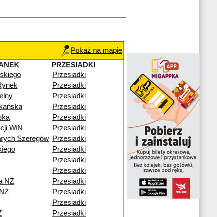
Pokaż na mapie
ANEK
PRZESIADKI
skiego
Przesiadki
Rynek
Przesiadki
elny
Przesiadki
zkańska
Przesiadki
ska
Przesiadki
cji WiN
Przesiadki
arych Szeregów
Przesiadki
kiego
Przesiadki
Przesiadki
Przesiadki
a NŻ
Przesiadki
 NŻ
Przesiadki
Przesiadki
Ż
Przesiadki