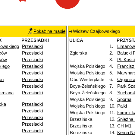
Pokaż na mapie
Widzew Czajkowskiego
K
PRZESIADKI
ULICA
PRZYST
kowskiego
Przesiadki
1.
Limanow
ków
Przesiadki
Zgierska
2.
Bałucki 
ków
Przesiadki
3.
Pl. Kości
kiego
Przesiadki
Wojska Polskiego
4.
Francis
Przesiadki
Wojska Polskiego
5.
Marynar
on
Przesiadki
Obr. Westerplatte
6.
Organiza
Przesiadki
Boya-Żeleńskiego
7.
Park Sz
arniana
Przesiadki
Boya-Żeleńskiego
8.
Suchars
Wojska Polskiego
9.
Sporna
cka
Przesiadki
Wojska Polskiego
10.
Palki
Przesiadki
Wojska Polskiego
11.
Łomnick
Przesiadki
Brzezińska
12.
Śnieżna
Przesiadki
Brzezińska
13.
CH M1
Przesiadki
Brzezińska
14.
Kerna N