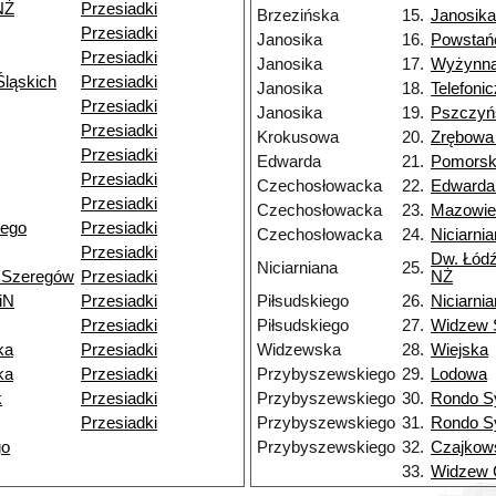
NŻ
Przesiadki
Brzezińska
15.
Janosika
Przesiadki
Janosika
16.
Powstań
Przesiadki
Janosika
17.
Wyżynn
ląskich
Przesiadki
Janosika
18.
Telefoni
Przesiadki
Janosika
19.
Pszczyń
Przesiadki
Krokusowa
20.
Zrębowa
Przesiadki
Edwarda
21.
Pomors
Przesiadki
Czechosłowacka
22.
Edwarda
Przesiadki
Czechosłowacka
23.
Mazowie
iego
Przesiadki
Czechosłowacka
24.
Niciarni
Przesiadki
Dw. Łódź
Niciarniana
25.
 Szeregów
Przesiadki
NŻ
iN
Przesiadki
Piłsudskiego
26.
Niciarni
Przesiadki
Piłsudskiego
27.
Widzew 
ka
Przesiadki
Widzewska
28.
Wiejska
ka
Przesiadki
Przybyszewskiego
29.
Lodowa
k
Przesiadki
Przybyszewskiego
30.
Rondo S
Przesiadki
Przybyszewskiego
31.
Rondo S
go
Przybyszewskiego
32.
Czajkow
33.
Widzew 