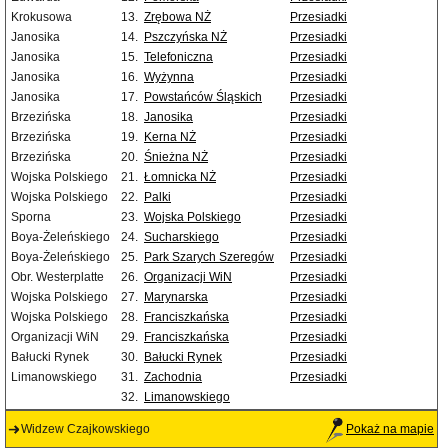
Krokusowa
13.
Zrębowa NŻ
Przesiadki
Janosika
14.
Pszczyńska NŻ
Przesiadki
Janosika
15.
Telefoniczna
Przesiadki
Janosika
16.
Wyżynna
Przesiadki
Janosika
17.
Powstańców Śląskich
Przesiadki
Brzezińska
18.
Janosika
Przesiadki
Brzezińska
19.
Kerna NŻ
Przesiadki
Brzezińska
20.
Śnieżna NŻ
Przesiadki
Wojska Polskiego
21.
Łomnicka NŻ
Przesiadki
Wojska Polskiego
22.
Palki
Przesiadki
Sporna
23.
Wojska Polskiego
Przesiadki
Boya-Żeleńskiego
24.
Sucharskiego
Przesiadki
Boya-Żeleńskiego
25.
Park Szarych Szeregów
Przesiadki
Obr. Westerplatte
26.
Organizacji WiN
Przesiadki
Wojska Polskiego
27.
Marynarska
Przesiadki
Wojska Polskiego
28.
Franciszkańska
Przesiadki
Organizacji WiN
29.
Franciszkańska
Przesiadki
Bałucki Rynek
30.
Bałucki Rynek
Przesiadki
Limanowskiego
31.
Zachodnia
Przesiadki
32.
Limanowskiego
Widzew Czajkowskiego
Pokaż na mapie