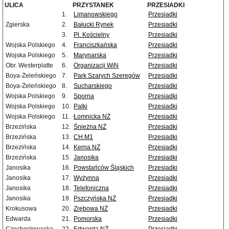
ULICA
PRZYSTANEK
PRZESIADKI
1.
Limanowskiego
Przesiadki
Zgierska
2.
Bałucki Rynek
Przesiadki
3.
Pl. Kościelny
Przesiadki
Wojska Polskiego
4.
Franciszkańska
Przesiadki
Wojska Polskiego
5.
Marynarska
Przesiadki
Obr. Westerplatte
6.
Organizacji WiN
Przesiadki
Boya-Żeleńskiego
7.
Park Szarych Szeregów
Przesiadki
Boya-Żeleńskiego
8.
Sucharskiego
Przesiadki
Wojska Polskiego
9.
Sporna
Przesiadki
Wojska Polskiego
10.
Palki
Przesiadki
Wojska Polskiego
11.
Łomnicka NŻ
Przesiadki
Brzezińska
12.
Śnieżna NŻ
Przesiadki
Brzezińska
13.
CH M1
Przesiadki
Brzezińska
14.
Kerna NŻ
Przesiadki
Brzezińska
15.
Janosika
Przesiadki
Janosika
16.
Powstańców Śląskich
Przesiadki
Janosika
17.
Wyżynna
Przesiadki
Janosika
18.
Telefoniczna
Przesiadki
Janosika
19.
Pszczyńska NŻ
Przesiadki
Krokusowa
20.
Zrębowa NŻ
Przesiadki
Edwarda
21.
Pomorska
Przesiadki