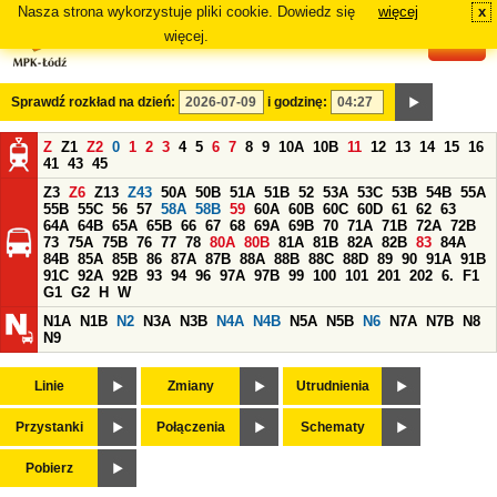
Nasza strona wykorzystuje pliki cookie. Dowiedz się
więcej
x
#
więcej.
Sprawdź rozkład na dzień:
i godzinę:
Z
Z1
Z2
0
1
2
3
4
5
6
7
8
9
10A
10B
11
12
13
14
15
16
41
43
45
Z3
Z6
Z13
Z43
50A
50B
51A
51B
52
53A
53C
53B
54B
55A
55B
55C
56
57
58A
58B
59
60A
60B
60C
60D
61
62
63
64A
64B
65A
65B
66
67
68
69A
69B
70
71A
71B
72A
72B
73
75A
75B
76
77
78
80A
80B
81A
81B
82A
82B
83
84A
84B
85A
85B
86
87A
87B
88A
88B
88C
88D
89
90
91A
91B
91C
92A
92B
93
94
96
97A
97B
99
100
101
201
202
6.
F1
G1
G2
H
W
N1A
N1B
N2
N3A
N3B
N4A
N4B
N5A
N5B
N6
N7A
N7B
N8
N9
Linie
Zmiany
Utrudnienia
Przystanki
Połączenia
Schematy
Pobierz