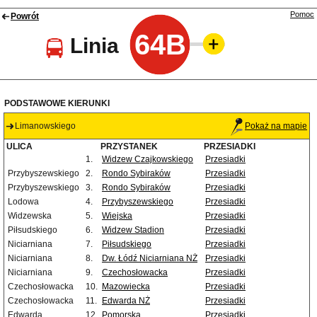
Pomoc
Powrót
64B
Linia
PODSTAWOWE KIERUNKI
Limanowskiego
Pokaż na mapie
ULICA
PRZYSTANEK
PRZESIADKI
1.
Widzew Czajkowskiego
Przesiadki
Przybyszewskiego
2.
Rondo Sybiraków
Przesiadki
Przybyszewskiego
3.
Rondo Sybiraków
Przesiadki
Lodowa
4.
Przybyszewskiego
Przesiadki
Widzewska
5.
Wiejska
Przesiadki
Piłsudskiego
6.
Widzew Stadion
Przesiadki
Niciarniana
7.
Piłsudskiego
Przesiadki
Niciarniana
8.
Dw. Łódź Niciarniana NŻ
Przesiadki
Niciarniana
9.
Czechosłowacka
Przesiadki
Czechosłowacka
10.
Mazowiecka
Przesiadki
Czechosłowacka
11.
Edwarda NŻ
Przesiadki
Edwarda
12.
Pomorska
Przesiadki