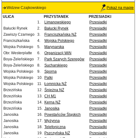
Widzew Czajkowskiego
Pokaż na mapie
ULICA
PRZYSTANEK
PRZESIADKI
1.
Limanowskiego
Przesiadki
Bałucki Rynek
2.
Bałucki Rynek
Przesiadki
Zawiszy Czarnego
3.
Franciszkańska NŻ
Przesiadki
Franciszkańska
4.
Wojska Polskiego
Przesiadki
Wojska Polskiego
5.
Marynarska
Przesiadki
Obr. Westerplatte
6.
Organizacji WiN
Przesiadki
Boya-Żeleńskiego
7.
Park Szarych Szeregów
Przesiadki
Boya-Żeleńskiego
8.
Sucharskiego
Przesiadki
Wojska Polskiego
9.
Sporna
Przesiadki
Wojska Polskiego
10.
Palki
Przesiadki
Wojska Polskiego
11.
Łomnicka NŻ
Przesiadki
Brzezińska
12.
Śnieżna NŻ
Przesiadki
Brzezińska
13.
CH M1
Przesiadki
Brzezińska
14.
Kerna NŻ
Przesiadki
Brzezińska
15.
Janosika
Przesiadki
Janosika
16.
Powstańców Śląskich
Przesiadki
Janosika
17.
Wyżynna
Przesiadki
Janosika
18.
Telefoniczna
Przesiadki
Janosika
19.
Pszczyńska NŻ
Przesiadki