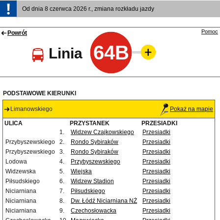
Od dnia 8 czerwca 2026 r., zmiana rozkładu jazdy
Pomoc
Powrót
64B
Linia
PODSTAWOWE KIERUNKI
Limanowskiego
Pokaż na mapie
ULICA
PRZYSTANEK
PRZESIADKI
1.
Widzew Czajkowskiego
Przesiadki
Przybyszewskiego
2.
Rondo Sybiraków
Przesiadki
Przybyszewskiego
3.
Rondo Sybiraków
Przesiadki
Lodowa
4.
Przybyszewskiego
Przesiadki
Widzewska
5.
Wiejska
Przesiadki
Piłsudskiego
6.
Widzew Stadion
Przesiadki
Niciarniana
7.
Piłsudskiego
Przesiadki
Niciarniana
8.
Dw. Łódź Niciarniana NŻ
Przesiadki
Niciarniana
9.
Czechosłowacka
Przesiadki