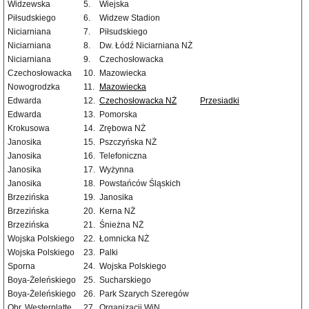
Widzewska
5.
Wiejska
Piłsudskiego
6.
Widzew Stadion
Niciarniana
7.
Piłsudskiego
Niciarniana
8.
Dw. Łódź Niciarniana NŻ
Niciarniana
9.
Czechosłowacka
Czechosłowacka
10.
Mazowiecka
Nowogrodzka
11.
Mazowiecka
Edwarda
12.
Czechosłowacka NŻ
Przesiadki
Edwarda
13.
Pomorska
Krokusowa
14.
Zrębowa NŻ
Janosika
15.
Pszczyńska NŻ
Janosika
16.
Telefoniczna
Janosika
17.
Wyżynna
Janosika
18.
Powstańców Śląskich
Brzezińska
19.
Janosika
Brzezińska
20.
Kerna NŻ
Brzezińska
21.
Śnieżna NŻ
Wojska Polskiego
22.
Łomnicka NŻ
Wojska Polskiego
23.
Palki
Sporna
24.
Wojska Polskiego
Boya-Żeleńskiego
25.
Sucharskiego
Boya-Żeleńskiego
26.
Park Szarych Szeregów
Obr. Westerplatte
27.
Organizacji WiN