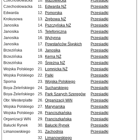
Czechosłowacka
10.
Mazowiecka
Przesiadki
Czechosłowacka
11.
Edwarda NŻ
Przesiadki
Edwarda
12.
Pomorska
Przesiadki
Krokusowa
13.
Zrębowa NŻ
Przesiadki
Janosika
14.
Pszczyńska NŻ
Przesiadki
Janosika
15.
Telefoniczna
Przesiadki
Janosika
16.
Wyżynna
Przesiadki
Janosika
17.
Powstańców Śląskich
Przesiadki
Brzezińska
18.
Janosika
Przesiadki
Brzezińska
19.
Kerna NŻ
Przesiadki
Brzezińska
20.
Śnieżna NŻ
Przesiadki
Wojska Polskiego
21.
Łomnicka NŻ
Przesiadki
Wojska Polskiego
22.
Palki
Przesiadki
Sporna
23.
Wojska Polskiego
Przesiadki
Boya-Żeleńskiego
24.
Sucharskiego
Przesiadki
Boya-Żeleńskiego
25.
Park Szarych Szeregów
Przesiadki
Obr. Westerplatte
26.
Organizacji WiN
Przesiadki
Wojska Polskiego
27.
Marynarska
Przesiadki
Wojska Polskiego
28.
Franciszkańska
Przesiadki
Organizacji WiN
29.
Franciszkańska
Przesiadki
Bałucki Rynek
30.
Bałucki Rynek
Przesiadki
Limanowskiego
31.
Zachodnia
Przesiadki
32.
Limanowskiego