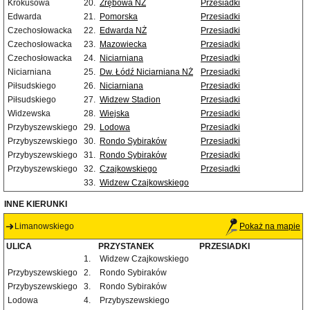
Krokusowa
20.
Zrębowa NŻ
Przesiadki
Edwarda
21.
Pomorska
Przesiadki
Czechosłowacka
22.
Edwarda NŻ
Przesiadki
Czechosłowacka
23.
Mazowiecka
Przesiadki
Czechosłowacka
24.
Niciarniana
Przesiadki
Niciarniana
25.
Dw. Łódź Niciarniana NŻ
Przesiadki
Piłsudskiego
26.
Niciarniana
Przesiadki
Piłsudskiego
27.
Widzew Stadion
Przesiadki
Widzewska
28.
Wiejska
Przesiadki
Przybyszewskiego
29.
Lodowa
Przesiadki
Przybyszewskiego
30.
Rondo Sybiraków
Przesiadki
Przybyszewskiego
31.
Rondo Sybiraków
Przesiadki
Przybyszewskiego
32.
Czajkowskiego
Przesiadki
33.
Widzew Czajkowskiego
INNE KIERUNKI
Limanowskiego
Pokaż na mapie
ULICA
PRZYSTANEK
PRZESIADKI
1.
Widzew Czajkowskiego
Przybyszewskiego
2.
Rondo Sybiraków
Przybyszewskiego
3.
Rondo Sybiraków
Lodowa
4.
Przybyszewskiego