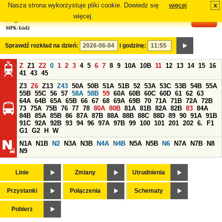
Nasza strona wykorzystuje pliki cookie. Dowiedz się
więcej
x
#
więcej.
Sprawdź rozkład na dzień:
i godzinę:
Z
Z1
Z2
0
1
2
3
4
5
6
7
8
9
10A
10B
11
12
13
14
15
16
41
43
45
Z3
Z6
Z13
Z43
50A
50B
51A
51B
52
53A
53C
53B
54B
55A
55B
55C
56
57
58A
58B
59
60A
60B
60C
60D
61
62
63
64A
64B
65A
65B
66
67
68
69A
69B
70
71A
71B
72A
72B
73
75A
75B
76
77
78
80A
80B
81A
81B
82A
82B
83
84A
84B
85A
85B
86
87A
87B
88A
88B
88C
88D
89
90
91A
91B
91C
92A
92B
93
94
96
97A
97B
99
100
101
201
202
6.
F1
G1
G2
H
W
N1A
N1B
N2
N3A
N3B
N4A
N4B
N5A
N5B
N6
N7A
N7B
N8
N9
Linie
Zmiany
Utrudnienia
Przystanki
Połączenia
Schematy
Pobierz