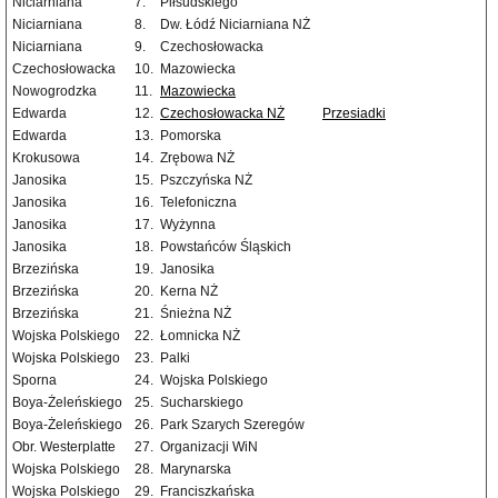
Niciarniana
7.
Piłsudskiego
Niciarniana
8.
Dw. Łódź Niciarniana NŻ
Niciarniana
9.
Czechosłowacka
Czechosłowacka
10.
Mazowiecka
Nowogrodzka
11.
Mazowiecka
Edwarda
12.
Czechosłowacka NŻ
Przesiadki
Edwarda
13.
Pomorska
Krokusowa
14.
Zrębowa NŻ
Janosika
15.
Pszczyńska NŻ
Janosika
16.
Telefoniczna
Janosika
17.
Wyżynna
Janosika
18.
Powstańców Śląskich
Brzezińska
19.
Janosika
Brzezińska
20.
Kerna NŻ
Brzezińska
21.
Śnieżna NŻ
Wojska Polskiego
22.
Łomnicka NŻ
Wojska Polskiego
23.
Palki
Sporna
24.
Wojska Polskiego
Boya-Żeleńskiego
25.
Sucharskiego
Boya-Żeleńskiego
26.
Park Szarych Szeregów
Obr. Westerplatte
27.
Organizacji WiN
Wojska Polskiego
28.
Marynarska
Wojska Polskiego
29.
Franciszkańska