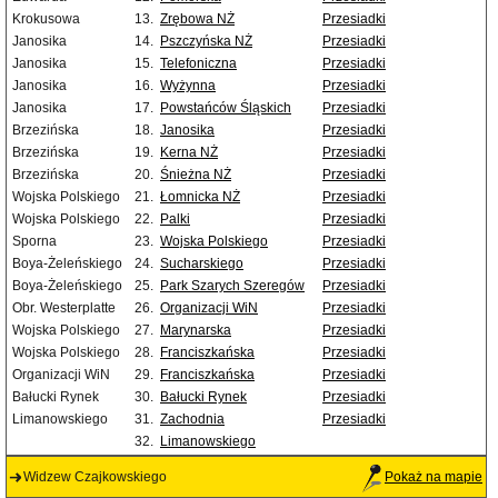
Krokusowa
13.
Zrębowa NŻ
Przesiadki
Janosika
14.
Pszczyńska NŻ
Przesiadki
Janosika
15.
Telefoniczna
Przesiadki
Janosika
16.
Wyżynna
Przesiadki
Janosika
17.
Powstańców Śląskich
Przesiadki
Brzezińska
18.
Janosika
Przesiadki
Brzezińska
19.
Kerna NŻ
Przesiadki
Brzezińska
20.
Śnieżna NŻ
Przesiadki
Wojska Polskiego
21.
Łomnicka NŻ
Przesiadki
Wojska Polskiego
22.
Palki
Przesiadki
Sporna
23.
Wojska Polskiego
Przesiadki
Boya-Żeleńskiego
24.
Sucharskiego
Przesiadki
Boya-Żeleńskiego
25.
Park Szarych Szeregów
Przesiadki
Obr. Westerplatte
26.
Organizacji WiN
Przesiadki
Wojska Polskiego
27.
Marynarska
Przesiadki
Wojska Polskiego
28.
Franciszkańska
Przesiadki
Organizacji WiN
29.
Franciszkańska
Przesiadki
Bałucki Rynek
30.
Bałucki Rynek
Przesiadki
Limanowskiego
31.
Zachodnia
Przesiadki
32.
Limanowskiego
Widzew Czajkowskiego
Pokaż na mapie