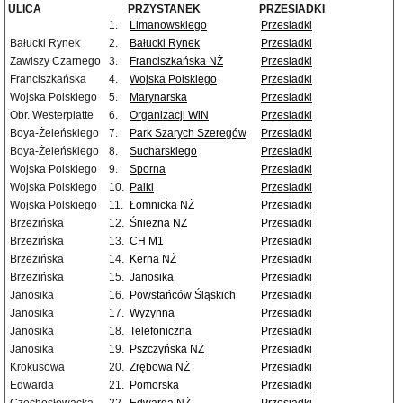
ULICA
PRZYSTANEK
PRZESIADKI
1.
Limanowskiego
Przesiadki
Bałucki Rynek
2.
Bałucki Rynek
Przesiadki
Zawiszy Czarnego
3.
Franciszkańska NŻ
Przesiadki
Franciszkańska
4.
Wojska Polskiego
Przesiadki
Wojska Polskiego
5.
Marynarska
Przesiadki
Obr. Westerplatte
6.
Organizacji WiN
Przesiadki
Boya-Żeleńskiego
7.
Park Szarych Szeregów
Przesiadki
Boya-Żeleńskiego
8.
Sucharskiego
Przesiadki
Wojska Polskiego
9.
Sporna
Przesiadki
Wojska Polskiego
10.
Palki
Przesiadki
Wojska Polskiego
11.
Łomnicka NŻ
Przesiadki
Brzezińska
12.
Śnieżna NŻ
Przesiadki
Brzezińska
13.
CH M1
Przesiadki
Brzezińska
14.
Kerna NŻ
Przesiadki
Brzezińska
15.
Janosika
Przesiadki
Janosika
16.
Powstańców Śląskich
Przesiadki
Janosika
17.
Wyżynna
Przesiadki
Janosika
18.
Telefoniczna
Przesiadki
Janosika
19.
Pszczyńska NŻ
Przesiadki
Krokusowa
20.
Zrębowa NŻ
Przesiadki
Edwarda
21.
Pomorska
Przesiadki