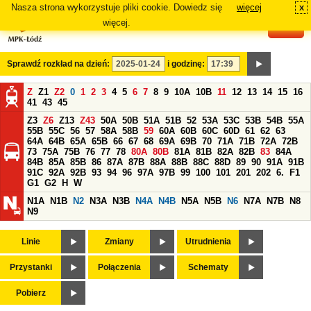
Nasza strona wykorzystuje pliki cookie. Dowiedz się
więcej
x
#
więcej.
Sprawdź rozkład na dzień:
i godzinę:
Z
Z1
Z2
0
1
2
3
4
5
6
7
8
9
10A
10B
11
12
13
14
15
16
41
43
45
Z3
Z6
Z13
Z43
50A
50B
51A
51B
52
53A
53C
53B
54B
55A
55B
55C
56
57
58A
58B
59
60A
60B
60C
60D
61
62
63
64A
64B
65A
65B
66
67
68
69A
69B
70
71A
71B
72A
72B
73
75A
75B
76
77
78
80A
80B
81A
81B
82A
82B
83
84A
84B
85A
85B
86
87A
87B
88A
88B
88C
88D
89
90
91A
91B
91C
92A
92B
93
94
96
97A
97B
99
100
101
201
202
6.
F1
G1
G2
H
W
N1A
N1B
N2
N3A
N3B
N4A
N4B
N5A
N5B
N6
N7A
N7B
N8
N9
Linie
Zmiany
Utrudnienia
Przystanki
Połączenia
Schematy
Pobierz