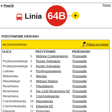
Pomoc
Powrót
64B
Linia
PODSTAWOWE KIERUNKI
Limanowskiego
Pokaż na mapie
ULICA
PRZYSTANEK
PRZESIADKI
1.
Widzew Czajkowskiego
Przesiadki
Przybyszewskiego
2.
Rondo Sybiraków
Przesiadki
Przybyszewskiego
3.
Rondo Sybiraków
Przesiadki
Lodowa
4.
Przybyszewskiego
Przesiadki
Widzewska
5.
Wiejska
Przesiadki
Piłsudskiego
6.
Widzew Stadion
Przesiadki
Niciarniana
7.
Piłsudskiego
Przesiadki
Niciarniana
8.
Dw. Łódź Niciarniana NŻ
Przesiadki
Niciarniana
9.
Czechosłowacka
Przesiadki
Czechosłowacka
10.
Mazowiecka
Przesiadki
Czechosłowacka
11.
Edwarda NŻ
Przesiadki
Edwarda
12.
Pomorska
Przesiadki