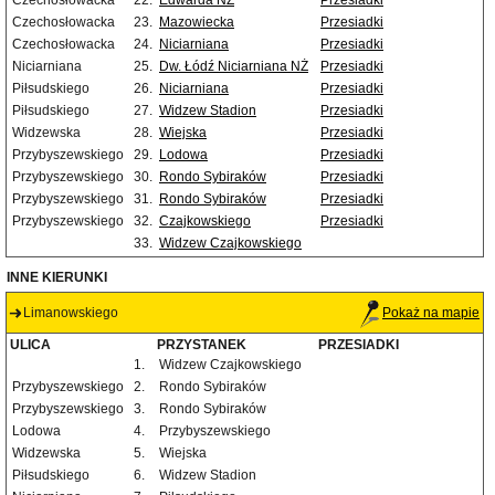
Czechosłowacka
22.
Edwarda NŻ
Przesiadki
Czechosłowacka
23.
Mazowiecka
Przesiadki
Czechosłowacka
24.
Niciarniana
Przesiadki
Niciarniana
25.
Dw. Łódź Niciarniana NŻ
Przesiadki
Piłsudskiego
26.
Niciarniana
Przesiadki
Piłsudskiego
27.
Widzew Stadion
Przesiadki
Widzewska
28.
Wiejska
Przesiadki
Przybyszewskiego
29.
Lodowa
Przesiadki
Przybyszewskiego
30.
Rondo Sybiraków
Przesiadki
Przybyszewskiego
31.
Rondo Sybiraków
Przesiadki
Przybyszewskiego
32.
Czajkowskiego
Przesiadki
33.
Widzew Czajkowskiego
INNE KIERUNKI
Limanowskiego
Pokaż na mapie
ULICA
PRZYSTANEK
PRZESIADKI
1.
Widzew Czajkowskiego
Przybyszewskiego
2.
Rondo Sybiraków
Przybyszewskiego
3.
Rondo Sybiraków
Lodowa
4.
Przybyszewskiego
Widzewska
5.
Wiejska
Piłsudskiego
6.
Widzew Stadion