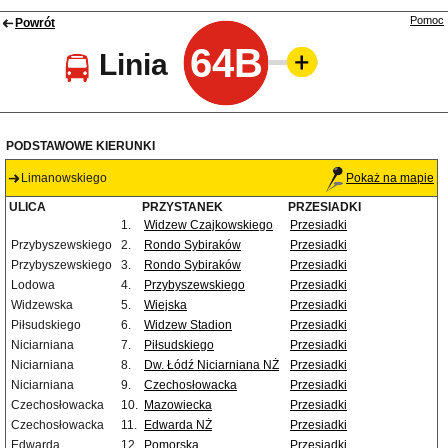
Pomoc
Powrót
64B
Linia
PODSTAWOWE KIERUNKI
Limanowskiego
Pokaż na mapie
ULICA
PRZYSTANEK
PRZESIADKI
1.
Widzew Czajkowskiego
Przesiadki
Przybyszewskiego
2.
Rondo Sybiraków
Przesiadki
Przybyszewskiego
3.
Rondo Sybiraków
Przesiadki
Lodowa
4.
Przybyszewskiego
Przesiadki
Widzewska
5.
Wiejska
Przesiadki
Piłsudskiego
6.
Widzew Stadion
Przesiadki
Niciarniana
7.
Piłsudskiego
Przesiadki
Niciarniana
8.
Dw. Łódź Niciarniana NŻ
Przesiadki
Niciarniana
9.
Czechosłowacka
Przesiadki
Czechosłowacka
10.
Mazowiecka
Przesiadki
Czechosłowacka
11.
Edwarda NŻ
Przesiadki
Edwarda
12.
Pomorska
Przesiadki