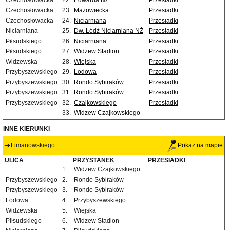
Czechosłowacka
22.
Edwarda NŻ
Przesiadki
Czechosłowacka
23.
Mazowiecka
Przesiadki
Czechosłowacka
24.
Niciarniana
Przesiadki
Niciarniana
25.
Dw. Łódź Niciarniana NŻ
Przesiadki
Piłsudskiego
26.
Niciarniana
Przesiadki
Piłsudskiego
27.
Widzew Stadion
Przesiadki
Widzewska
28.
Wiejska
Przesiadki
Przybyszewskiego
29.
Lodowa
Przesiadki
Przybyszewskiego
30.
Rondo Sybiraków
Przesiadki
Przybyszewskiego
31.
Rondo Sybiraków
Przesiadki
Przybyszewskiego
32.
Czajkowskiego
Przesiadki
33.
Widzew Czajkowskiego
INNE KIERUNKI
Limanowskiego
Pokaż na mapie
ULICA
PRZYSTANEK
PRZESIADKI
1.
Widzew Czajkowskiego
Przybyszewskiego
2.
Rondo Sybiraków
Przybyszewskiego
3.
Rondo Sybiraków
Lodowa
4.
Przybyszewskiego
Widzewska
5.
Wiejska
Piłsudskiego
6.
Widzew Stadion