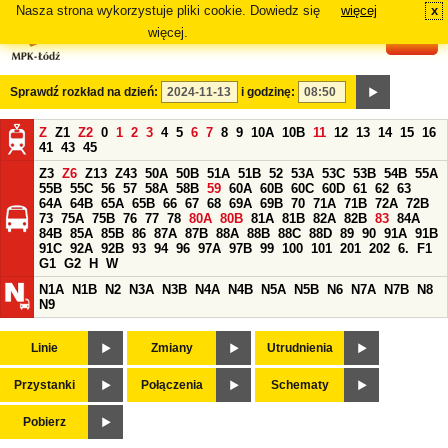
Nasza strona wykorzystuje pliki cookie. Dowiedz się
więcej
x
#
więcej.
Sprawdź rozkład na dzień:
i godzinę:
Z
Z1
Z2
0
1
2
3
4
5
6
7
8
9
10A
10B
11
12
13
14
15
16
41
43
45
Z3
Z6
Z13
Z43
50A
50B
51A
51B
52
53A
53C
53B
54B
55A
55B
55C
56
57
58A
58B
59
60A
60B
60C
60D
61
62
63
64A
64B
65A
65B
66
67
68
69A
69B
70
71A
71B
72A
72B
73
75A
75B
76
77
78
80A
80B
81A
81B
82A
82B
83
84A
84B
85A
85B
86
87A
87B
88A
88B
88C
88D
89
90
91A
91B
91C
92A
92B
93
94
96
97A
97B
99
100
101
201
202
6.
F1
G1
G2
H
W
N1A
N1B
N2
N3A
N3B
N4A
N4B
N5A
N5B
N6
N7A
N7B
N8
N9
Linie
Zmiany
Utrudnienia
Przystanki
Połączenia
Schematy
Pobierz