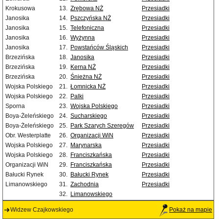
Krokusowa
13.
Zrębowa NŻ
Przesiadki
Janosika
14.
Pszczyńska NŻ
Przesiadki
Janosika
15.
Telefoniczna
Przesiadki
Janosika
16.
Wyżynna
Przesiadki
Janosika
17.
Powstańców Śląskich
Przesiadki
Brzezińska
18.
Janosika
Przesiadki
Brzezińska
19.
Kerna NŻ
Przesiadki
Brzezińska
20.
Śnieżna NŻ
Przesiadki
Wojska Polskiego
21.
Łomnicka NŻ
Przesiadki
Wojska Polskiego
22.
Palki
Przesiadki
Sporna
23.
Wojska Polskiego
Przesiadki
Boya-Żeleńskiego
24.
Sucharskiego
Przesiadki
Boya-Żeleńskiego
25.
Park Szarych Szeregów
Przesiadki
Obr. Westerplatte
26.
Organizacji WiN
Przesiadki
Wojska Polskiego
27.
Marynarska
Przesiadki
Wojska Polskiego
28.
Franciszkańska
Przesiadki
Organizacji WiN
29.
Franciszkańska
Przesiadki
Bałucki Rynek
30.
Bałucki Rynek
Przesiadki
Limanowskiego
31.
Zachodnia
Przesiadki
32.
Limanowskiego
Widzew Czajkowskiego
Pokaż na mapie