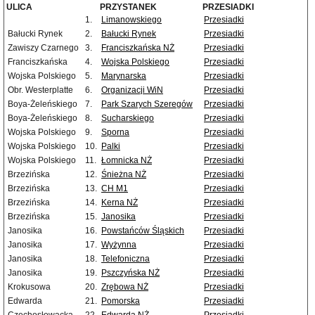
ULICA
PRZYSTANEK
PRZESIADKI
1.
Limanowskiego
Przesiadki
Bałucki Rynek
2.
Bałucki Rynek
Przesiadki
Zawiszy Czarnego
3.
Franciszkańska NŻ
Przesiadki
Franciszkańska
4.
Wojska Polskiego
Przesiadki
Wojska Polskiego
5.
Marynarska
Przesiadki
Obr. Westerplatte
6.
Organizacji WiN
Przesiadki
Boya-Żeleńskiego
7.
Park Szarych Szeregów
Przesiadki
Boya-Żeleńskiego
8.
Sucharskiego
Przesiadki
Wojska Polskiego
9.
Sporna
Przesiadki
Wojska Polskiego
10.
Palki
Przesiadki
Wojska Polskiego
11.
Łomnicka NŻ
Przesiadki
Brzezińska
12.
Śnieżna NŻ
Przesiadki
Brzezińska
13.
CH M1
Przesiadki
Brzezińska
14.
Kerna NŻ
Przesiadki
Brzezińska
15.
Janosika
Przesiadki
Janosika
16.
Powstańców Śląskich
Przesiadki
Janosika
17.
Wyżynna
Przesiadki
Janosika
18.
Telefoniczna
Przesiadki
Janosika
19.
Pszczyńska NŻ
Przesiadki
Krokusowa
20.
Zrębowa NŻ
Przesiadki
Edwarda
21.
Pomorska
Przesiadki