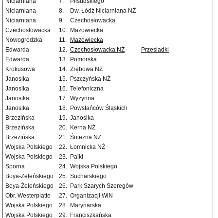
Niciarniana
7.
Piłsudskiego
Niciarniana
8.
Dw. Łódź Niciarniana NŻ
Niciarniana
9.
Czechosłowacka
Czechosłowacka
10.
Mazowiecka
Nowogrodzka
11.
Mazowiecka
Edwarda
12.
Czechosłowacka NŻ
Przesiadki
Edwarda
13.
Pomorska
Krokusowa
14.
Zrębowa NŻ
Janosika
15.
Pszczyńska NŻ
Janosika
16.
Telefoniczna
Janosika
17.
Wyżynna
Janosika
18.
Powstańców Śląskich
Brzezińska
19.
Janosika
Brzezińska
20.
Kerna NŻ
Brzezińska
21.
Śnieżna NŻ
Wojska Polskiego
22.
Łomnicka NŻ
Wojska Polskiego
23.
Palki
Sporna
24.
Wojska Polskiego
Boya-Żeleńskiego
25.
Sucharskiego
Boya-Żeleńskiego
26.
Park Szarych Szeregów
Obr. Westerplatte
27.
Organizacji WiN
Wojska Polskiego
28.
Marynarska
Wojska Polskiego
29.
Franciszkańska