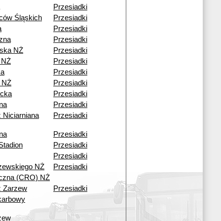
Przesiadki
ców Śląskich
Przesiadki
a
Przesiadki
czna
Przesiadki
ska NŻ
Przesiadki
 NŻ
Przesiadki
ka
Przesiadki
 NŻ
Przesiadki
cka
Przesiadki
ana
Przesiadki
 Niciarniana
Przesiadki
ana
Przesiadki
Stadion
Przesiadki
Przesiadki
zewskiego NŻ
Przesiadki
czna (CRO) NŻ
ź Zarzew
Przesiadki
karbowy
zew