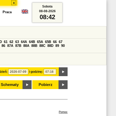
x
Sobota
08-08-2026
Praca
08:42
D
61
62
63
64A
64B
65A
65B
66
67
86
87A
87B
88A
88B
88C
88D
89
90
zień:
i godzinę:
Schematy
Pobierz
Pomoc