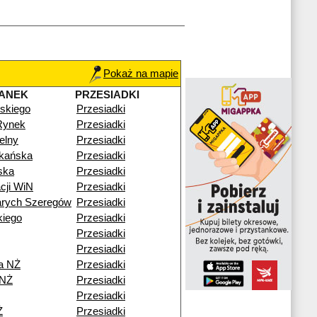
Pokaż na mapie
ANEK
PRZESIADKI
skiego
Przesiadki
Rynek
Przesiadki
elny
Przesiadki
zkańska
Przesiadki
ska
Przesiadki
cji WiN
Przesiadki
arych Szeregów
Przesiadki
kiego
Przesiadki
Przesiadki
Przesiadki
a NŻ
Przesiadki
 NŻ
Przesiadki
Przesiadki
Ż
Przesiadki