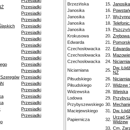
Przesiadki
Brzezińska
15.
Janosika
NŻ
Przesiadki
Janosika
16.
Powstań
Przesiadki
Janosika
17.
Wyżynn
Przesiadki
Janosika
18.
Telefoni
ląskich
Przesiadki
Janosika
19.
Pszczyń
Przesiadki
Krokusowa
20.
Zrębowa
Przesiadki
Edwarda
21.
Pomors
Przesiadki
Czechosłowacka
22.
Edwarda
Przesiadki
Czechosłowacka
23.
Mazowie
Przesiadki
Czechosłowacka
24.
Niciarni
iego
Przesiadki
Dw. Łódź
Niciarniana
25.
Przesiadki
NŻ
 Szeregów
Przesiadki
Piłsudskiego
26.
Niciarni
iN
Przesiadki
Piłsudskiego
27.
Widzew 
Przesiadki
Widzewska
28.
Wiejska
ka
Przesiadki
Lodowa
29.
Przybys
ka
Przesiadki
Przybyszewskiego
30.
Mechani
k
Przesiadki
Maciejewskiego
31.
Dw. Łód
Przesiadki
Urząd S
Papiernicza
32.
go
Widzew
33.
Cm. Zar