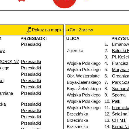
Pokaż na mapie
Cm. Zarzew
K
PRZESIADKI
ULICA
PRZYST
Przesiadki
1.
Limanow
owy
Zgierska
2.
Bałucki 
3.
Pl. Kości
 (CRO) NŻ
Przesiadki
Wojska Polskiego
4.
Francis
kiego
Przesiadki
Wojska Polskiego
5.
Marynar
Przesiadki
Obr. Westerplatte
6.
Organiza
on
Przesiadki
Boya-Żeleńskiego
7.
Park Sz
Przesiadki
Boya-Żeleńskiego
8.
Suchars
arniana
Przesiadki
Wojska Polskiego
9.
Sporna
Wojska Polskiego
10.
Palki
cka
Przesiadki
Wojska Polskiego
11.
Łomnick
Przesiadki
Brzezińska
12.
Śnieżna
Przesiadki
Brzezińska
13.
CH M1
Przesiadki
Brzezińska
14.
Kerna N