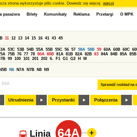
sza strona wykorzystuje pliki cookie. Dowiedz się więcej.
więcej
a pasażera
Bilety
Komunikaty
Reklama
Przetargi
O MPK
0B
11
12
13
14
15
16
41
43
45
53A
53C
53B
54B
55A
55B
55C
56
57
58A
58B
59
60A
60B
60C
60
75A
75B
76
77
78
80A
80B
81A
81B
82A
82B
83
84A
84B
85A
85B
97B
99
100
101
201
202
6.
F1
G1
G2
H
W
N5B
N6
N7A
N7B
N8
N9
a 64A
Sprawdź rozkład na d
Utrudnienia
Przystanki
Połączenia
64A
Linia