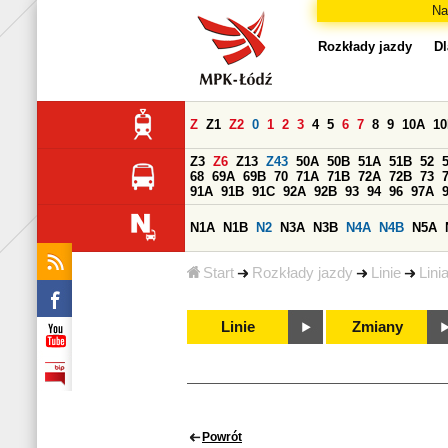
Na
Rozkłady jazdy
Dl
Z
Z1
Z2
0
1
2
3
4
5
6
7
8
9
10A
1
Z3
Z6
Z13
Z43
50A
50B
51A
51B
52
68
69A
69B
70
71A
71B
72A
72B
73
91A
91B
91C
92A
92B
93
94
96
97A
N1A
N1B
N2
N3A
N3B
N4A
N4B
N5A
Start
Rozkłady jazdy
Linie
Lini
Linie
Zmiany
Powrót