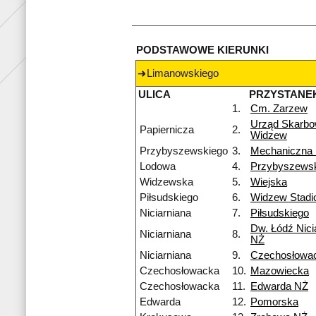
PODSTAWOWE KIERUNKI
Limanowskiego
ULICA
PRZYSTANE
1.
Cm. Zarzew
Urząd Skarb
Papiernicza
2.
Widzew
Przybyszewskiego
3.
Mechaniczna
Lodowa
4.
Przybyszews
Widzewska
5.
Wiejska
Piłsudskiego
6.
Widzew Stadi
Niciarniana
7.
Piłsudskiego
Dw. Łódź Nici
Niciarniana
8.
NŻ
Niciarniana
9.
Czechosłowa
Czechosłowacka
10.
Mazowiecka
Czechosłowacka
11.
Edwarda NŻ
Edwarda
12.
Pomorska