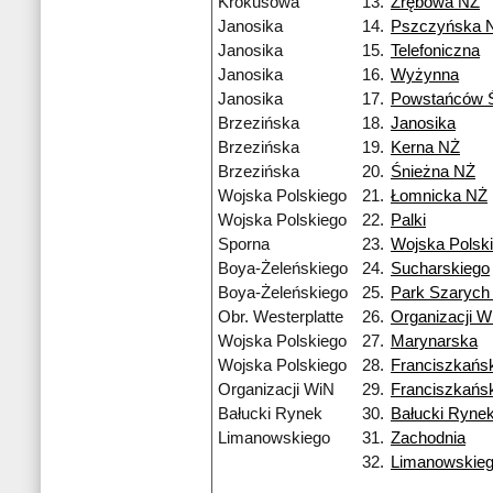
Krokusowa
13.
Zrębowa NŻ
Janosika
14.
Pszczyńska 
Janosika
15.
Telefoniczna
Janosika
16.
Wyżynna
Janosika
17.
Powstańców Ś
Brzezińska
18.
Janosika
Brzezińska
19.
Kerna NŻ
Brzezińska
20.
Śnieżna NŻ
Wojska Polskiego
21.
Łomnicka NŻ
Wojska Polskiego
22.
Palki
Sporna
23.
Wojska Polsk
Boya-Żeleńskiego
24.
Sucharskiego
Boya-Żeleńskiego
25.
Park Szarych
Obr. Westerplatte
26.
Organizacji W
Wojska Polskiego
27.
Marynarska
Wojska Polskiego
28.
Franciszkańs
Organizacji WiN
29.
Franciszkańs
Bałucki Rynek
30.
Bałucki Ryne
Limanowskiego
31.
Zachodnia
32.
Limanowskie