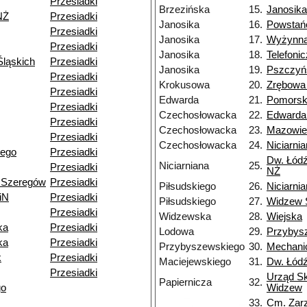
Przesiadki
Brzezińska
15.
Janosika
NŻ
Przesiadki
Janosika
16.
Powstań
Przesiadki
Janosika
17.
Wyżynn
Przesiadki
Janosika
18.
Telefoni
ląskich
Przesiadki
Janosika
19.
Pszczyń
Przesiadki
Krokusowa
20.
Zrębowa
Przesiadki
Edwarda
21.
Pomors
Przesiadki
Czechosłowacka
22.
Edwarda
Przesiadki
Czechosłowacka
23.
Mazowie
Przesiadki
Czechosłowacka
24.
Niciarni
iego
Przesiadki
Dw. Łódź
Niciarniana
25.
Przesiadki
NŻ
 Szeregów
Przesiadki
Piłsudskiego
26.
Niciarni
iN
Przesiadki
Piłsudskiego
27.
Widzew 
Przesiadki
Widzewska
28.
Wiejska
ka
Przesiadki
Lodowa
29.
Przybys
ka
Przesiadki
Przybyszewskiego
30.
Mechani
k
Przesiadki
Maciejewskiego
31.
Dw. Łód
Przesiadki
Urząd S
Papiernicza
32.
go
Widzew
33.
Cm. Zar