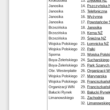
Krokusowa
13.
Zrębowa NŻ
Janosika
14.
Pszczyńska 
Janosika
15.
Telefoniczna
Janosika
16.
Wyżynna
Janosika
17.
Powstańców Ś
Brzezińska
18.
Janosika
Brzezińska
19.
Kerna NŻ
Brzezińska
20.
Śnieżna NŻ
Wojska Polskiego
21.
Łomnicka NŻ
Wojska Polskiego
22.
Palki
Sporna
23.
Wojska Polsk
Boya-Żeleńskiego
24.
Sucharskiego
Boya-Żeleńskiego
25.
Park Szarych
Obr. Westerplatte
26.
Organizacji W
Wojska Polskiego
27.
Marynarska
Wojska Polskiego
28.
Franciszkańs
Organizacji WiN
29.
Franciszkańs
Bałucki Rynek
30.
Bałucki Ryne
Limanowskiego
31.
Zachodnia
32.
Limanowskie