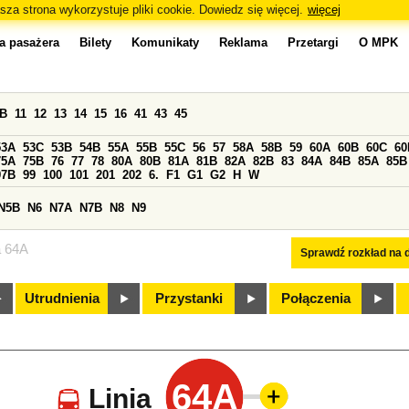
sza strona wykorzystuje pliki cookie. Dowiedz się więcej.
więcej
a pasażera
Bilety
Komunikaty
Reklama
Przetargi
O MPK
0B
11
12
13
14
15
16
41
43
45
53A
53C
53B
54B
55A
55B
55C
56
57
58A
58B
59
60A
60B
60C
60
75A
75B
76
77
78
80A
80B
81A
81B
82A
82B
83
84A
84B
85A
85B
97B
99
100
101
201
202
6.
F1
G1
G2
H
W
N5B
N6
N7A
N7B
N8
N9
a 64A
Sprawdź rozkład na d
Utrudnienia
Przystanki
Połączenia
64A
Linia