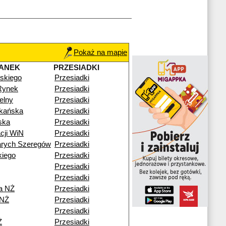
Pokaż na mapie
ANEK
PRZESIADKI
skiego
Przesiadki
Rynek
Przesiadki
elny
Przesiadki
zkańska
Przesiadki
ska
Przesiadki
cji WiN
Przesiadki
arych Szeregów
Przesiadki
kiego
Przesiadki
Przesiadki
Przesiadki
a NŻ
Przesiadki
 NŻ
Przesiadki
Przesiadki
Ż
Przesiadki