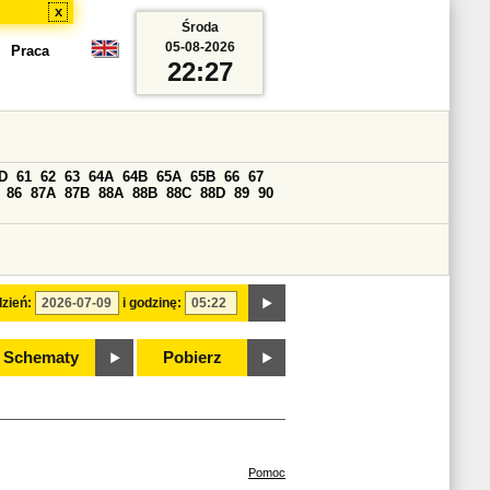
x
Środa
05-08-2026
Praca
22:27
D
61
62
63
64A
64B
65A
65B
66
67
86
87A
87B
88A
88B
88C
88D
89
90
zień:
i godzinę:
Schematy
Pobierz
Pomoc