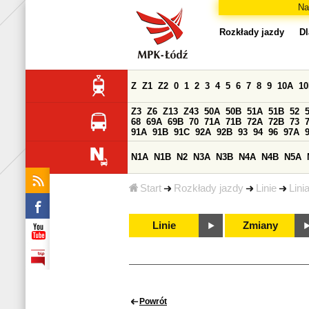
Na
Rozkłady jazdy
Dl
Z
Z1
Z2
0
1
2
3
4
5
6
7
8
9
10A
1
Z3
Z6
Z13
Z43
50A
50B
51A
51B
52
68
69A
69B
70
71A
71B
72A
72B
73
91A
91B
91C
92A
92B
93
94
96
97A
N1A
N1B
N2
N3A
N3B
N4A
N4B
N5A
Start
Rozkłady jazdy
Linie
Lini
Linie
Zmiany
Powrót