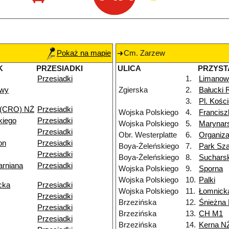
Pokaż na mapie
Cm. Zarzew
K
PRZESIADKI
ULICA
PRZYST
Przesiadki
1.
Limanow
owy
Zgierska
2.
Bałucki 
3.
Pl. Kości
 (CRO) NŻ
Przesiadki
Wojska Polskiego
4.
Francis
kiego
Przesiadki
Wojska Polskiego
5.
Marynar
Przesiadki
Obr. Westerplatte
6.
Organiza
on
Przesiadki
Boya-Żeleńskiego
7.
Park Sz
Przesiadki
Boya-Żeleńskiego
8.
Suchars
arniana
Przesiadki
Wojska Polskiego
9.
Sporna
Wojska Polskiego
10.
Palki
cka
Przesiadki
Wojska Polskiego
11.
Łomnick
Przesiadki
Brzezińska
12.
Śnieżna
Przesiadki
Brzezińska
13.
CH M1
Przesiadki
Brzezińska
14.
Kerna N