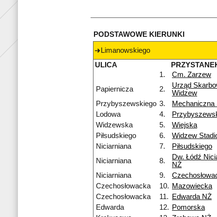
PODSTAWOWE KIERUNKI
Limanowskiego
ULICA
PRZYSTANE
1.
Cm. Zarzew
Urząd Skarb
Papiernicza
2.
Widzew
Przybyszewskiego
3.
Mechaniczna
Lodowa
4.
Przybyszews
Widzewska
5.
Wiejska
Piłsudskiego
6.
Widzew Stadi
Niciarniana
7.
Piłsudskiego
Dw. Łódź Nici
Niciarniana
8.
NŻ
Niciarniana
9.
Czechosłowa
Czechosłowacka
10.
Mazowiecka
Czechosłowacka
11.
Edwarda NŻ
Edwarda
12.
Pomorska