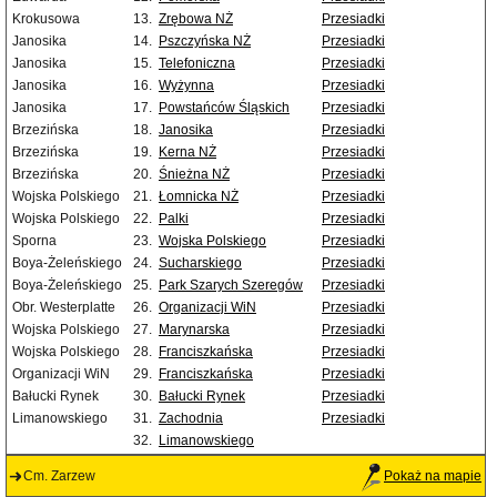
Krokusowa
13.
Zrębowa NŻ
Przesiadki
Janosika
14.
Pszczyńska NŻ
Przesiadki
Janosika
15.
Telefoniczna
Przesiadki
Janosika
16.
Wyżynna
Przesiadki
Janosika
17.
Powstańców Śląskich
Przesiadki
Brzezińska
18.
Janosika
Przesiadki
Brzezińska
19.
Kerna NŻ
Przesiadki
Brzezińska
20.
Śnieżna NŻ
Przesiadki
Wojska Polskiego
21.
Łomnicka NŻ
Przesiadki
Wojska Polskiego
22.
Palki
Przesiadki
Sporna
23.
Wojska Polskiego
Przesiadki
Boya-Żeleńskiego
24.
Sucharskiego
Przesiadki
Boya-Żeleńskiego
25.
Park Szarych Szeregów
Przesiadki
Obr. Westerplatte
26.
Organizacji WiN
Przesiadki
Wojska Polskiego
27.
Marynarska
Przesiadki
Wojska Polskiego
28.
Franciszkańska
Przesiadki
Organizacji WiN
29.
Franciszkańska
Przesiadki
Bałucki Rynek
30.
Bałucki Rynek
Przesiadki
Limanowskiego
31.
Zachodnia
Przesiadki
32.
Limanowskiego
Cm. Zarzew
Pokaż na mapie