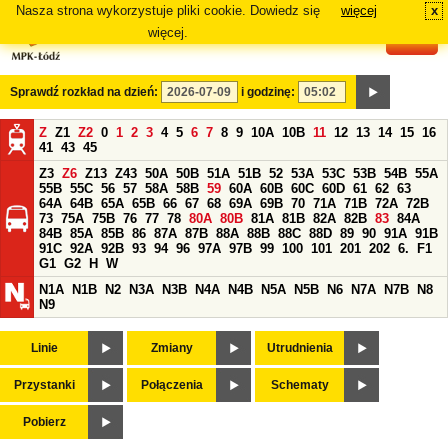
Nasza strona wykorzystuje pliki cookie. Dowiedz się
więcej
x
#
więcej.
Sprawdź rozkład na dzień:
i godzinę:
Z
Z1
Z2
0
1
2
3
4
5
6
7
8
9
10A
10B
11
12
13
14
15
16
41
43
45
Z3
Z6
Z13
Z43
50A
50B
51A
51B
52
53A
53C
53B
54B
55A
55B
55C
56
57
58A
58B
59
60A
60B
60C
60D
61
62
63
64A
64B
65A
65B
66
67
68
69A
69B
70
71A
71B
72A
72B
73
75A
75B
76
77
78
80A
80B
81A
81B
82A
82B
83
84A
84B
85A
85B
86
87A
87B
88A
88B
88C
88D
89
90
91A
91B
91C
92A
92B
93
94
96
97A
97B
99
100
101
201
202
6.
F1
G1
G2
H
W
N1A
N1B
N2
N3A
N3B
N4A
N4B
N5A
N5B
N6
N7A
N7B
N8
N9
Linie
Zmiany
Utrudnienia
Przystanki
Połączenia
Schematy
Pobierz