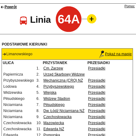
Pomoc
Powrót
64A
Linia
PODSTAWOWE KIERUNKI
Limanowskiego
Pokaż na mapie
ULICA
PRZYSTANEK
PRZESIADKI
1.
Cm. Zarzew
Przesiadki
Papiernicza
2.
Urząd Skarbowy Widzew
Przybyszewskiego
3.
Mechaniczna (CRO) NŻ
Przesiadki
Lodowa
4.
Przybyszewskiego
Przesiadki
Widzewska
5.
Wiejska
Przesiadki
Piłsudskiego
6.
Widzew Stadion
Przesiadki
Niciarniana
7.
Piłsudskiego
Przesiadki
Niciarniana
8.
Dw. Łódź Niciarniana NŻ
Przesiadki
Niciarniana
9.
Czechosłowacka
Przesiadki
Czechosłowacka
10.
Mazowiecka
Przesiadki
Czechosłowacka
11.
Edwarda NŻ
Przesiadki
Edwarda
12.
Pomorska
Przesiadki