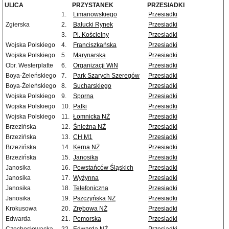
ULICA
PRZYSTANEK
PRZESIADKI
1.
Limanowskiego
Przesiadki
Zgierska
2.
Bałucki Rynek
Przesiadki
3.
Pl. Kościelny
Przesiadki
Wojska Polskiego
4.
Franciszkańska
Przesiadki
Wojska Polskiego
5.
Marynarska
Przesiadki
Obr. Westerplatte
6.
Organizacji WiN
Przesiadki
Boya-Żeleńskiego
7.
Park Szarych Szeregów
Przesiadki
Boya-Żeleńskiego
8.
Sucharskiego
Przesiadki
Wojska Polskiego
9.
Sporna
Przesiadki
Wojska Polskiego
10.
Palki
Przesiadki
Wojska Polskiego
11.
Łomnicka NŻ
Przesiadki
Brzezińska
12.
Śnieżna NŻ
Przesiadki
Brzezińska
13.
CH M1
Przesiadki
Brzezińska
14.
Kerna NŻ
Przesiadki
Brzezińska
15.
Janosika
Przesiadki
Janosika
16.
Powstańców Śląskich
Przesiadki
Janosika
17.
Wyżynna
Przesiadki
Janosika
18.
Telefoniczna
Przesiadki
Janosika
19.
Pszczyńska NŻ
Przesiadki
Krokusowa
20.
Zrębowa NŻ
Przesiadki
Edwarda
21.
Pomorska
Przesiadki