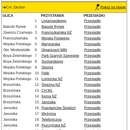
Cm. Zarzew
Pokaż na mapie
ULICA
PRZYSTANEK
PRZESIADKI
1.
Limanowskiego
Przesiadki
Bałucki Rynek
2.
Bałucki Rynek
Przesiadki
Zawiszy Czarnego
3.
Franciszkańska NŻ
Przesiadki
Franciszkańska
4.
Wojska Polskiego
Przesiadki
Wojska Polskiego
5.
Marynarska
Przesiadki
Obr. Westerplatte
6.
Organizacji WiN
Przesiadki
Boya-Żeleńskiego
7.
Park Szarych Szeregów
Przesiadki
Boya-Żeleńskiego
8.
Sucharskiego
Przesiadki
Wojska Polskiego
9.
Sporna
Przesiadki
Wojska Polskiego
10.
Palki
Przesiadki
Wojska Polskiego
11.
Łomnicka NŻ
Przesiadki
Brzezińska
12.
Śnieżna NŻ
Przesiadki
Brzezińska
13.
CH M1
Przesiadki
Brzezińska
14.
Kerna NŻ
Przesiadki
Brzezińska
15.
Janosika
Przesiadki
Janosika
16.
Powstańców Śląskich
Przesiadki
Janosika
17.
Wyżynna
Przesiadki
Janosika
18.
Telefoniczna
Przesiadki
Janosika
19.
Pszczyńska NŻ
Przesiadki