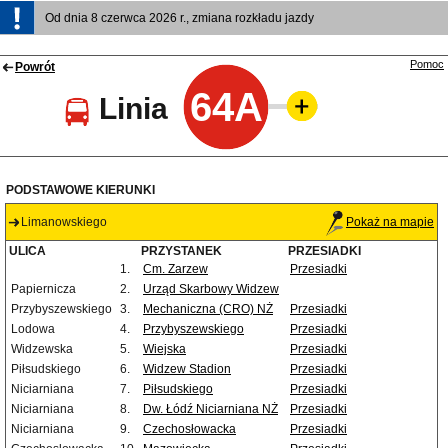
Od dnia 8 czerwca 2026 r., zmiana rozkładu jazdy
Pomoc
Powrót
64A
Linia
PODSTAWOWE KIERUNKI
Limanowskiego
Pokaż na mapie
ULICA
PRZYSTANEK
PRZESIADKI
1.
Cm. Zarzew
Przesiadki
Papiernicza
2.
Urząd Skarbowy Widzew
Przybyszewskiego
3.
Mechaniczna (CRO) NŻ
Przesiadki
Lodowa
4.
Przybyszewskiego
Przesiadki
Widzewska
5.
Wiejska
Przesiadki
Piłsudskiego
6.
Widzew Stadion
Przesiadki
Niciarniana
7.
Piłsudskiego
Przesiadki
Niciarniana
8.
Dw. Łódź Niciarniana NŻ
Przesiadki
Niciarniana
9.
Czechosłowacka
Przesiadki