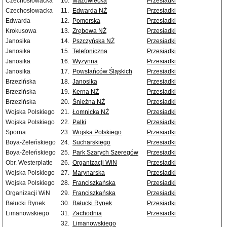
Czechosłowacka
10.
Mazowiecka
Przesiadki
Czechosłowacka
11.
Edwarda NŻ
Przesiadki
Edwarda
12.
Pomorska
Przesiadki
Krokusowa
13.
Zrębowa NŻ
Przesiadki
Janosika
14.
Pszczyńska NŻ
Przesiadki
Janosika
15.
Telefoniczna
Przesiadki
Janosika
16.
Wyżynna
Przesiadki
Janosika
17.
Powstańców Śląskich
Przesiadki
Brzezińska
18.
Janosika
Przesiadki
Brzezińska
19.
Kerna NŻ
Przesiadki
Brzezińska
20.
Śnieżna NŻ
Przesiadki
Wojska Polskiego
21.
Łomnicka NŻ
Przesiadki
Wojska Polskiego
22.
Palki
Przesiadki
Sporna
23.
Wojska Polskiego
Przesiadki
Boya-Żeleńskiego
24.
Sucharskiego
Przesiadki
Boya-Żeleńskiego
25.
Park Szarych Szeregów
Przesiadki
Obr. Westerplatte
26.
Organizacji WiN
Przesiadki
Wojska Polskiego
27.
Marynarska
Przesiadki
Wojska Polskiego
28.
Franciszkańska
Przesiadki
Organizacji WiN
29.
Franciszkańska
Przesiadki
Bałucki Rynek
30.
Bałucki Rynek
Przesiadki
Limanowskiego
31.
Zachodnia
Przesiadki
32.
Limanowskiego