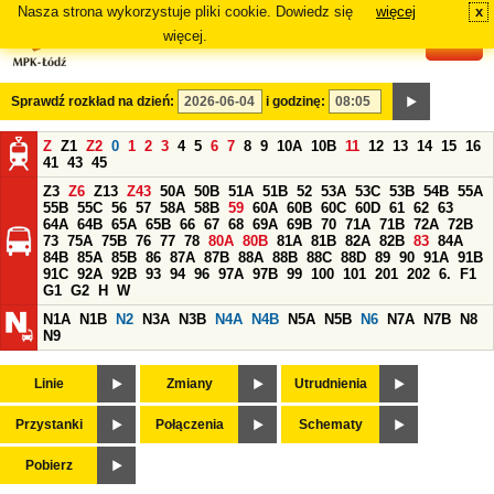
Nasza strona wykorzystuje pliki cookie. Dowiedz się
więcej
x
#
więcej.
Sprawdź rozkład na dzień:
i godzinę:
Z
Z1
Z2
0
1
2
3
4
5
6
7
8
9
10A
10B
11
12
13
14
15
16
41
43
45
Z3
Z6
Z13
Z43
50A
50B
51A
51B
52
53A
53C
53B
54B
55A
55B
55C
56
57
58A
58B
59
60A
60B
60C
60D
61
62
63
64A
64B
65A
65B
66
67
68
69A
69B
70
71A
71B
72A
72B
73
75A
75B
76
77
78
80A
80B
81A
81B
82A
82B
83
84A
84B
85A
85B
86
87A
87B
88A
88B
88C
88D
89
90
91A
91B
91C
92A
92B
93
94
96
97A
97B
99
100
101
201
202
6.
F1
G1
G2
H
W
N1A
N1B
N2
N3A
N3B
N4A
N4B
N5A
N5B
N6
N7A
N7B
N8
N9
Linie
Zmiany
Utrudnienia
Przystanki
Połączenia
Schematy
Pobierz