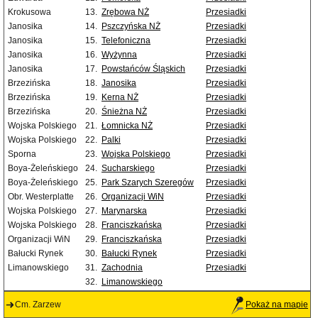
Krokusowa
13.
Zrębowa NŻ
Przesiadki
Janosika
14.
Pszczyńska NŻ
Przesiadki
Janosika
15.
Telefoniczna
Przesiadki
Janosika
16.
Wyżynna
Przesiadki
Janosika
17.
Powstańców Śląskich
Przesiadki
Brzezińska
18.
Janosika
Przesiadki
Brzezińska
19.
Kerna NŻ
Przesiadki
Brzezińska
20.
Śnieżna NŻ
Przesiadki
Wojska Polskiego
21.
Łomnicka NŻ
Przesiadki
Wojska Polskiego
22.
Palki
Przesiadki
Sporna
23.
Wojska Polskiego
Przesiadki
Boya-Żeleńskiego
24.
Sucharskiego
Przesiadki
Boya-Żeleńskiego
25.
Park Szarych Szeregów
Przesiadki
Obr. Westerplatte
26.
Organizacji WiN
Przesiadki
Wojska Polskiego
27.
Marynarska
Przesiadki
Wojska Polskiego
28.
Franciszkańska
Przesiadki
Organizacji WiN
29.
Franciszkańska
Przesiadki
Bałucki Rynek
30.
Bałucki Rynek
Przesiadki
Limanowskiego
31.
Zachodnia
Przesiadki
32.
Limanowskiego
Cm. Zarzew
Pokaż na mapie