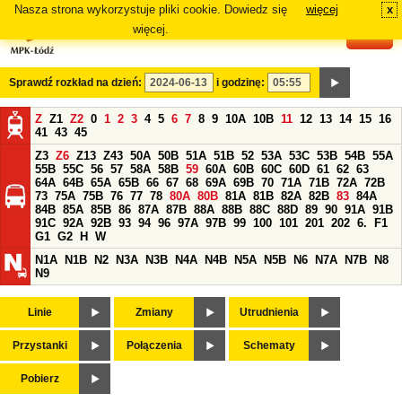
Nasza strona wykorzystuje pliki cookie. Dowiedz się
więcej
x
#
więcej.
Sprawdź rozkład na dzień:
i godzinę:
Z
Z1
Z2
0
1
2
3
4
5
6
7
8
9
10A
10B
11
12
13
14
15
16
41
43
45
Z3
Z6
Z13
Z43
50A
50B
51A
51B
52
53A
53C
53B
54B
55A
55B
55C
56
57
58A
58B
59
60A
60B
60C
60D
61
62
63
64A
64B
65A
65B
66
67
68
69A
69B
70
71A
71B
72A
72B
73
75A
75B
76
77
78
80A
80B
81A
81B
82A
82B
83
84A
84B
85A
85B
86
87A
87B
88A
88B
88C
88D
89
90
91A
91B
91C
92A
92B
93
94
96
97A
97B
99
100
101
201
202
6.
F1
G1
G2
H
W
N1A
N1B
N2
N3A
N3B
N4A
N4B
N5A
N5B
N6
N7A
N7B
N8
N9
Linie
Zmiany
Utrudnienia
Przystanki
Połączenia
Schematy
Pobierz