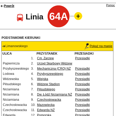
Pomoc
Powrót
64A
Linia
PODSTAWOWE KIERUNKI
Limanowskiego
Pokaż na mapie
ULICA
PRZYSTANEK
PRZESIADKI
1.
Cm. Zarzew
Przesiadki
Papiernicza
2.
Urząd Skarbowy Widzew
Przybyszewskiego
3.
Mechaniczna (CRO) NŻ
Przesiadki
Lodowa
4.
Przybyszewskiego
Przesiadki
Widzewska
5.
Wiejska
Przesiadki
Piłsudskiego
6.
Widzew Stadion
Przesiadki
Niciarniana
7.
Piłsudskiego
Przesiadki
Niciarniana
8.
Dw. Łódź Niciarniana NŻ
Przesiadki
Niciarniana
9.
Czechosłowacka
Przesiadki
Czechosłowacka
10.
Mazowiecka
Przesiadki
Czechosłowacka
11.
Edwarda NŻ
Przesiadki
Edwarda
12.
Pomorska
Przesiadki