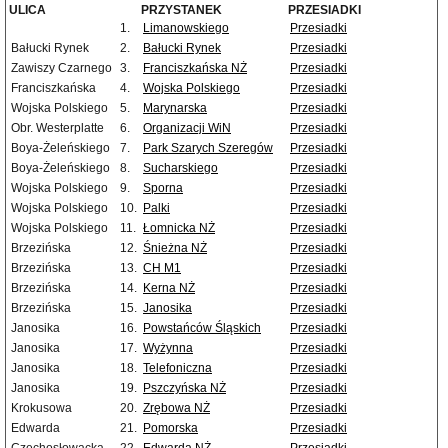
ULICA
PRZYSTANEK
PRZESIADKI
1.
Limanowskiego
Przesiadki
Bałucki Rynek
2.
Bałucki Rynek
Przesiadki
Zawiszy Czarnego
3.
Franciszkańska NŻ
Przesiadki
Franciszkańska
4.
Wojska Polskiego
Przesiadki
Wojska Polskiego
5.
Marynarska
Przesiadki
Obr. Westerplatte
6.
Organizacji WiN
Przesiadki
Boya-Żeleńskiego
7.
Park Szarych Szeregów
Przesiadki
Boya-Żeleńskiego
8.
Sucharskiego
Przesiadki
Wojska Polskiego
9.
Sporna
Przesiadki
Wojska Polskiego
10.
Palki
Przesiadki
Wojska Polskiego
11.
Łomnicka NŻ
Przesiadki
Brzezińska
12.
Śnieżna NŻ
Przesiadki
Brzezińska
13.
CH M1
Przesiadki
Brzezińska
14.
Kerna NŻ
Przesiadki
Brzezińska
15.
Janosika
Przesiadki
Janosika
16.
Powstańców Śląskich
Przesiadki
Janosika
17.
Wyżynna
Przesiadki
Janosika
18.
Telefoniczna
Przesiadki
Janosika
19.
Pszczyńska NŻ
Przesiadki
Krokusowa
20.
Zrębowa NŻ
Przesiadki
Edwarda
21.
Pomorska
Przesiadki