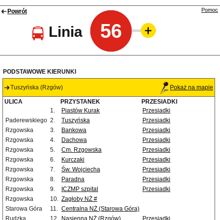
Pomoc
Powrót
56
Linia
PODSTAWOWE KIERUNKI
Tuszyńska (Rzgów)
Pokaż na mapie
ULICA
PRZYSTANEK
PRZESIADKI
1.
Piastów Kurak
Przesiadki
Paderewskiego
2.
Tuszyńska
Przesiadki
Rzgowska
3.
Bankowa
Przesiadki
Rzgowska
4.
Dachowa
Przesiadki
Rzgowska
5.
Cm. Rzgowska
Przesiadki
Rzgowska
6.
Kurczaki
Przesiadki
Rzgowska
7.
Św. Wojciecha
Przesiadki
Rzgowska
8.
Paradna
Przesiadki
Rzgowska
9.
ICZMP szpital
Przesiadki
Rzgowska
10.
Zagłoby NŻ #
Starowa Góra
11.
Centralna NŻ (Starowa Góra)
Rudzka
12.
Nasienna NŻ (Rzgów)
Przesiadki