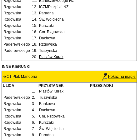
Rzgowska
11.
Bartoszewskiego NŻ
Rzgowska
12.
ICZMP szpital NŻ
Rzgowska
13.
Paradna
Rzgowska
14.
Św. Wojciecha
Rzgowska
15.
Kurczaki
Rzgowska
16.
Cm. Rzgowska
Rzgowska
17.
Dachowa
Paderewskiego
18.
Rzgowska
Paderewskiego
19.
Tuszyńska
20.
Piastów Kurak
INNE KIERUNKI
CT Ptak Mandoria
Pokaż na mapie
ULICA
PRZYSTANEK
PRZESIADKI
1.
Piastów Kurak
Paderewskiego
2.
Tuszyńska
Rzgowska
3.
Bankowa
Rzgowska
4.
Dachowa
Rzgowska
5.
Cm. Rzgowska
Rzgowska
6.
Kurczaki
Rzgowska
7.
Św. Wojciecha
Rzgowska
8.
Paradna