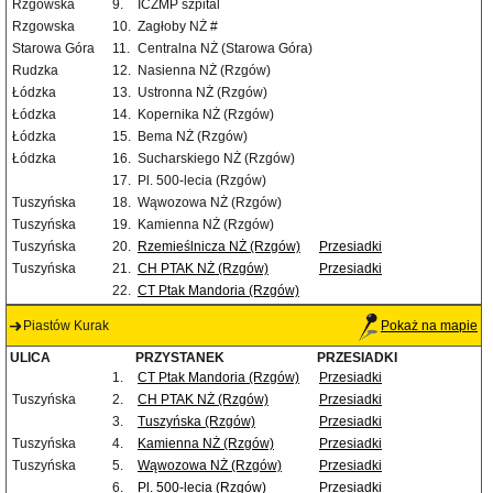
Rzgowska
9.
ICZMP szpital
Rzgowska
10.
Zagłoby NŻ #
Starowa Góra
11.
Centralna NŻ (Starowa Góra)
Rudzka
12.
Nasienna NŻ (Rzgów)
Łódzka
13.
Ustronna NŻ (Rzgów)
Łódzka
14.
Kopernika NŻ (Rzgów)
Łódzka
15.
Bema NŻ (Rzgów)
Łódzka
16.
Sucharskiego NŻ (Rzgów)
17.
Pl. 500-lecia (Rzgów)
Tuszyńska
18.
Wąwozowa NŻ (Rzgów)
Tuszyńska
19.
Kamienna NŻ (Rzgów)
Tuszyńska
20.
Rzemieślnicza NŻ (Rzgów)
Przesiadki
Tuszyńska
21.
CH PTAK NŻ (Rzgów)
Przesiadki
22.
CT Ptak Mandoria (Rzgów)
Piastów Kurak
Pokaż na mapie
ULICA
PRZYSTANEK
PRZESIADKI
1.
CT Ptak Mandoria (Rzgów)
Przesiadki
Tuszyńska
2.
CH PTAK NŻ (Rzgów)
Przesiadki
3.
Tuszyńska (Rzgów)
Przesiadki
Tuszyńska
4.
Kamienna NŻ (Rzgów)
Przesiadki
Tuszyńska
5.
Wąwozowa NŻ (Rzgów)
Przesiadki
6.
Pl. 500-lecia (Rzgów)
Przesiadki