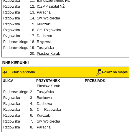
Rzgowska
11.
Bartoszewskiego NŻ
Rzgowska
12.
ICZMP szpital NŻ
Rzgowska
13.
Paradna
Rzgowska
14.
Św. Wojciecha
Rzgowska
15.
Kurczaki
Rzgowska
16.
Cm. Rzgowska
Rzgowska
17.
Dachowa
Paderewskiego
18.
Rzgowska
Paderewskiego
19.
Tuszyńska
20.
Piastów Kurak
INNE KIERUNKI
CT Ptak Mandoria
Pokaż na mapie
ULICA
PRZYSTANEK
PRZESIADKI
1.
Piastów Kurak
Paderewskiego
2.
Tuszyńska
Rzgowska
3.
Bankowa
Rzgowska
4.
Dachowa
Rzgowska
5.
Cm. Rzgowska
Rzgowska
6.
Kurczaki
Rzgowska
7.
Św. Wojciecha
Rzgowska
8.
Paradna