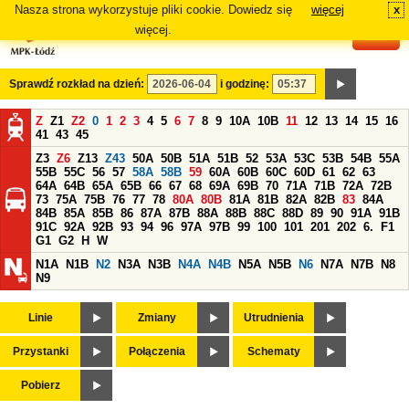
Nasza strona wykorzystuje pliki cookie. Dowiedz się
więcej
x
#
więcej.
Sprawdź rozkład na dzień:
i godzinę:
Z
Z1
Z2
0
1
2
3
4
5
6
7
8
9
10A
10B
11
12
13
14
15
16
41
43
45
Z3
Z6
Z13
Z43
50A
50B
51A
51B
52
53A
53C
53B
54B
55A
55B
55C
56
57
58A
58B
59
60A
60B
60C
60D
61
62
63
64A
64B
65A
65B
66
67
68
69A
69B
70
71A
71B
72A
72B
73
75A
75B
76
77
78
80A
80B
81A
81B
82A
82B
83
84A
84B
85A
85B
86
87A
87B
88A
88B
88C
88D
89
90
91A
91B
91C
92A
92B
93
94
96
97A
97B
99
100
101
201
202
6.
F1
G1
G2
H
W
N1A
N1B
N2
N3A
N3B
N4A
N4B
N5A
N5B
N6
N7A
N7B
N8
N9
Linie
Zmiany
Utrudnienia
Przystanki
Połączenia
Schematy
Pobierz