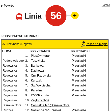
Pomoc
Powrót
56
Linia
PODSTAWOWE KIERUNKI
Tuszyńska (Rzgów)
Pokaż na mapie
ULICA
PRZYSTANEK
PRZESIADKI
1.
Piastów Kurak
Przesiadki
Paderewskiego
2.
Tuszyńska
Przesiadki
Rzgowska
3.
Bankowa
Przesiadki
Rzgowska
4.
Dachowa
Przesiadki
Rzgowska
5.
Cm. Rzgowska
Przesiadki
Rzgowska
6.
Kurczaki
Przesiadki
Rzgowska
7.
Św. Wojciecha
Przesiadki
Rzgowska
8.
Paradna
Przesiadki
Rzgowska
9.
ICZMP szpital
Przesiadki
Rzgowska
10.
Zagłoby NŻ #
Starowa Góra
11.
Centralna NŻ (Starowa Góra)
Rudzka
12.
Nasienna NŻ (Rzgów)
Przesiadki