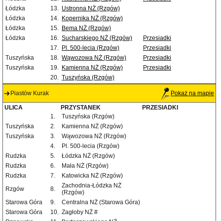
Łódzka
13.
Ustronna NŻ (Rzgów)
Łódzka
14.
Kopernika NŻ (Rzgów)
Łódzka
15.
Bema NŻ (Rzgów)
Łódzka
16.
Sucharskiego NŻ (Rzgów)
Przesiadki
17.
Pl. 500-lecia (Rzgów)
Przesiadki
Tuszyńska
18.
Wąwozowa NŻ (Rzgów)
Przesiadki
Tuszyńska
19.
Kamienna NŻ (Rzgów)
Przesiadki
20.
Tuszyńska (Rzgów)
Piastów Kurak
Pokaż na mapie
ULICA
PRZYSTANEK
PRZESIADKI
1.
Tuszyńska (Rzgów)
Tuszyńska
2.
Kamienna NŻ (Rzgów)
Tuszyńska
3.
Wąwozowa NŻ (Rzgów)
4.
Pl. 500-lecia (Rzgów)
Rudzka
5.
Łódzka NŻ (Rzgów)
Rudzka
6.
Mała NŻ (Rzgów)
Rudzka
7.
Katowicka NŻ (Rzgów)
Zachodnia-Łódzka NŻ
Rzgów
8.
(Rzgów)
Starowa Góra
9.
Centralna NŻ (Starowa Góra)
Starowa Góra
10.
Zagłoby NŻ #