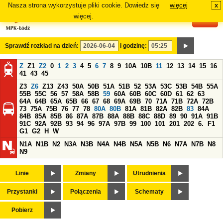
Nasza strona wykorzystuje pliki cookie. Dowiedz się
więcej
x
#
więcej.
Sprawdź rozkład na dzień:
i godzinę:
Z
Z1
Z2
0
1
2
3
4
5
6
7
8
9
10A
10B
11
12
13
14
15
16
41
43
45
Z3
Z6
Z13
Z43
50A
50B
51A
51B
52
53A
53C
53B
54B
55A
55B
55C
56
57
58A
58B
59
60A
60B
60C
60D
61
62
63
64A
64B
65A
65B
66
67
68
69A
69B
70
71A
71B
72A
72B
73
75A
75B
76
77
78
80A
80B
81A
81B
82A
82B
83
84A
84B
85A
85B
86
87A
87B
88A
88B
88C
88D
89
90
91A
91B
91C
92A
92B
93
94
96
97A
97B
99
100
101
201
202
6.
F1
G1
G2
H
W
N1A
N1B
N2
N3A
N3B
N4A
N4B
N5A
N5B
N6
N7A
N7B
N8
N9
Linie
Zmiany
Utrudnienia
Przystanki
Połączenia
Schematy
Pobierz