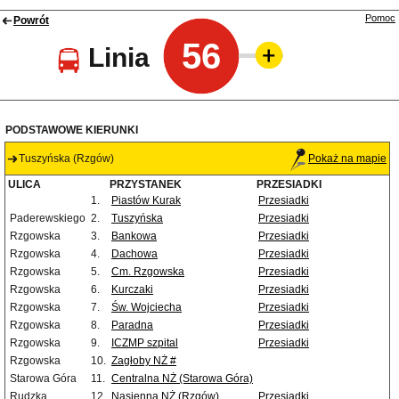
Pomoc
Powrót
56
Linia
PODSTAWOWE KIERUNKI
Tuszyńska (Rzgów)
Pokaż na mapie
ULICA
PRZYSTANEK
PRZESIADKI
1.
Piastów Kurak
Przesiadki
Paderewskiego
2.
Tuszyńska
Przesiadki
Rzgowska
3.
Bankowa
Przesiadki
Rzgowska
4.
Dachowa
Przesiadki
Rzgowska
5.
Cm. Rzgowska
Przesiadki
Rzgowska
6.
Kurczaki
Przesiadki
Rzgowska
7.
Św. Wojciecha
Przesiadki
Rzgowska
8.
Paradna
Przesiadki
Rzgowska
9.
ICZMP szpital
Przesiadki
Rzgowska
10.
Zagłoby NŻ #
Starowa Góra
11.
Centralna NŻ (Starowa Góra)
Rudzka
12.
Nasienna NŻ (Rzgów)
Przesiadki