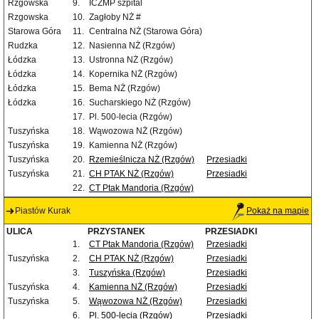
Rzgowska
9.
ICZMP szpital
Rzgowska
10.
Zagłoby NŻ #
Starowa Góra
11.
Centralna NŻ (Starowa Góra)
Rudzka
12.
Nasienna NŻ (Rzgów)
Łódzka
13.
Ustronna NŻ (Rzgów)
Łódzka
14.
Kopernika NŻ (Rzgów)
Łódzka
15.
Bema NŻ (Rzgów)
Łódzka
16.
Sucharskiego NŻ (Rzgów)
17.
Pl. 500-lecia (Rzgów)
Tuszyńska
18.
Wąwozowa NŻ (Rzgów)
Tuszyńska
19.
Kamienna NŻ (Rzgów)
Tuszyńska
20.
Rzemieślnicza NŻ (Rzgów)
Przesiadki
Tuszyńska
21.
CH PTAK NŻ (Rzgów)
Przesiadki
22.
CT Ptak Mandoria (Rzgów)
Piastów Kurak
Pokaż na mapie
ULICA
PRZYSTANEK
PRZESIADKI
1.
CT Ptak Mandoria (Rzgów)
Przesiadki
Tuszyńska
2.
CH PTAK NŻ (Rzgów)
Przesiadki
3.
Tuszyńska (Rzgów)
Przesiadki
Tuszyńska
4.
Kamienna NŻ (Rzgów)
Przesiadki
Tuszyńska
5.
Wąwozowa NŻ (Rzgów)
Przesiadki
6.
Pl. 500-lecia (Rzgów)
Przesiadki