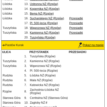
Łódzka
13.
Ustronna NŻ (Rzgów)
Łódzka
14.
Kopernika NŻ (Rzgów)
Łódzka
15.
Bema NŻ (Rzgów)
Łódzka
16.
Sucharskiego NŻ (Rzgów)
Przesiadki
17.
Pl. 500-lecia (Rzgów)
Przesiadki
Tuszyńska
18.
Wąwozowa NŻ (Rzgów)
Przesiadki
Tuszyńska
19.
Kamienna NŻ (Rzgów)
Przesiadki
20.
Tuszyńska (Rzgów)
Piastów Kurak
Pokaż na mapie
ULICA
PRZYSTANEK
PRZESIADKI
1.
Tuszyńska (Rzgów)
Tuszyńska
2.
Kamienna NŻ (Rzgów)
Tuszyńska
3.
Wąwozowa NŻ (Rzgów)
4.
Pl. 500-lecia (Rzgów)
Rudzka
5.
Łódzka NŻ (Rzgów)
Rudzka
6.
Mała NŻ (Rzgów)
Rudzka
7.
Katowicka NŻ (Rzgów)
Zachodnia-Łódzka NŻ
Rzgów
8.
(Rzgów)
Starowa Góra
9.
Centralna NŻ (Starowa Góra)
Starowa Góra
10.
Zagłoby NŻ #