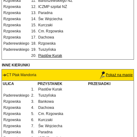
Rzgowska
11.
Bartoszewskiego NŻ
Rzgowska
12.
ICZMP szpital NŻ
Rzgowska
13.
Paradna
Rzgowska
14.
Św. Wojciecha
Rzgowska
15.
Kurczaki
Rzgowska
16.
Cm. Rzgowska
Rzgowska
17.
Dachowa
Paderewskiego
18.
Rzgowska
Paderewskiego
19.
Tuszyńska
20.
Piastów Kurak
INNE KIERUNKI
CT Ptak Mandoria
Pokaż na mapie
ULICA
PRZYSTANEK
PRZESIADKI
1.
Piastów Kurak
Paderewskiego
2.
Tuszyńska
Rzgowska
3.
Bankowa
Rzgowska
4.
Dachowa
Rzgowska
5.
Cm. Rzgowska
Rzgowska
6.
Kurczaki
Rzgowska
7.
Św. Wojciecha
Rzgowska
8.
Paradna