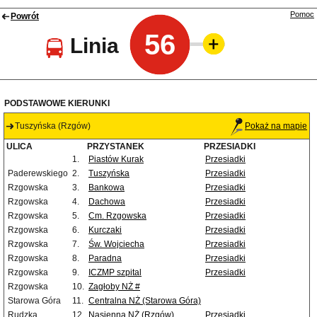
Pomoc
Powrót
56
Linia
PODSTAWOWE KIERUNKI
Tuszyńska (Rzgów)
Pokaż na mapie
ULICA
PRZYSTANEK
PRZESIADKI
1.
Piastów Kurak
Przesiadki
Paderewskiego
2.
Tuszyńska
Przesiadki
Rzgowska
3.
Bankowa
Przesiadki
Rzgowska
4.
Dachowa
Przesiadki
Rzgowska
5.
Cm. Rzgowska
Przesiadki
Rzgowska
6.
Kurczaki
Przesiadki
Rzgowska
7.
Św. Wojciecha
Przesiadki
Rzgowska
8.
Paradna
Przesiadki
Rzgowska
9.
ICZMP szpital
Przesiadki
Rzgowska
10.
Zagłoby NŻ #
Starowa Góra
11.
Centralna NŻ (Starowa Góra)
Rudzka
12.
Nasienna NŻ (Rzgów)
Przesiadki