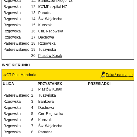
Rzgowska
11.
Bartoszewskiego NŻ
Rzgowska
12.
ICZMP szpital NŻ
Rzgowska
13.
Paradna
Rzgowska
14.
Św. Wojciecha
Rzgowska
15.
Kurczaki
Rzgowska
16.
Cm. Rzgowska
Rzgowska
17.
Dachowa
Paderewskiego
18.
Rzgowska
Paderewskiego
19.
Tuszyńska
20.
Piastów Kurak
INNE KIERUNKI
CT Ptak Mandoria
Pokaż na mapie
ULICA
PRZYSTANEK
PRZESIADKI
1.
Piastów Kurak
Paderewskiego
2.
Tuszyńska
Rzgowska
3.
Bankowa
Rzgowska
4.
Dachowa
Rzgowska
5.
Cm. Rzgowska
Rzgowska
6.
Kurczaki
Rzgowska
7.
Św. Wojciecha
Rzgowska
8.
Paradna