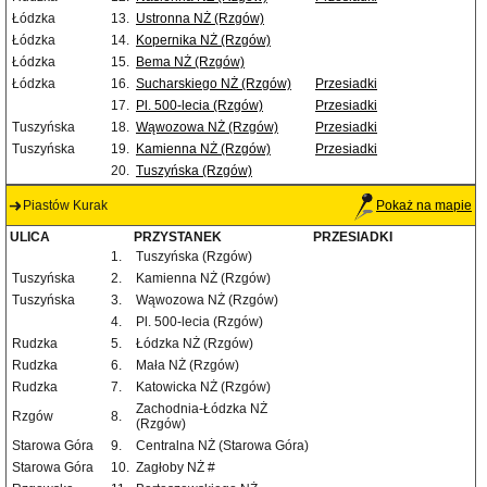
Łódzka
13.
Ustronna NŻ (Rzgów)
Łódzka
14.
Kopernika NŻ (Rzgów)
Łódzka
15.
Bema NŻ (Rzgów)
Łódzka
16.
Sucharskiego NŻ (Rzgów)
Przesiadki
17.
Pl. 500-lecia (Rzgów)
Przesiadki
Tuszyńska
18.
Wąwozowa NŻ (Rzgów)
Przesiadki
Tuszyńska
19.
Kamienna NŻ (Rzgów)
Przesiadki
20.
Tuszyńska (Rzgów)
Piastów Kurak
Pokaż na mapie
ULICA
PRZYSTANEK
PRZESIADKI
1.
Tuszyńska (Rzgów)
Tuszyńska
2.
Kamienna NŻ (Rzgów)
Tuszyńska
3.
Wąwozowa NŻ (Rzgów)
4.
Pl. 500-lecia (Rzgów)
Rudzka
5.
Łódzka NŻ (Rzgów)
Rudzka
6.
Mała NŻ (Rzgów)
Rudzka
7.
Katowicka NŻ (Rzgów)
Zachodnia-Łódzka NŻ
Rzgów
8.
(Rzgów)
Starowa Góra
9.
Centralna NŻ (Starowa Góra)
Starowa Góra
10.
Zagłoby NŻ #