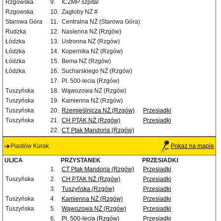
Rzgowska
9.
ICZMP szpital
Rzgowska
10.
Zagłoby NŻ #
Starowa Góra
11.
Centralna NŻ (Starowa Góra)
Rudzka
12.
Nasienna NŻ (Rzgów)
Łódzka
13.
Ustronna NŻ (Rzgów)
Łódzka
14.
Kopernika NŻ (Rzgów)
Łódzka
15.
Bema NŻ (Rzgów)
Łódzka
16.
Sucharskiego NŻ (Rzgów)
17.
Pl. 500-lecia (Rzgów)
Tuszyńska
18.
Wąwozowa NŻ (Rzgów)
Tuszyńska
19.
Kamienna NŻ (Rzgów)
Tuszyńska
20.
Rzemieślnicza NŻ (Rzgów)
Przesiadki
Tuszyńska
21.
CH PTAK NŻ (Rzgów)
Przesiadki
22.
CT Ptak Mandoria (Rzgów)
Piastów Kurak
Pokaż na mapie
ULICA
PRZYSTANEK
PRZESIADKI
1.
CT Ptak Mandoria (Rzgów)
Przesiadki
Tuszyńska
2.
CH PTAK NŻ (Rzgów)
Przesiadki
3.
Tuszyńska (Rzgów)
Przesiadki
Tuszyńska
4.
Kamienna NŻ (Rzgów)
Przesiadki
Tuszyńska
5.
Wąwozowa NŻ (Rzgów)
Przesiadki
6.
Pl. 500-lecia (Rzgów)
Przesiadki