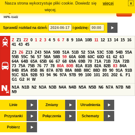
Nasza strona wykorzystuje pliki cookie. Dowiedz się
więcej
x
#
więcej.
Sprawdź rozkład na dzień:
i godzinę:
Z
Z1
Z2
0
1
2
3
4
5
6
7
8
9
10A
10B
11
12
13
14
15
16
41
43
45
Z3
Z6
Z13
Z43
50A
50B
51A
51B
52
53A
53C
53B
54B
55A
55B
55C
56
57
58A
58B
59
60A
60B
60C
60D
61
62
63
64A
64B
65A
65B
66
67
68
69A
69B
70
71A
71B
72A
72B
73
75A
75B
76
77
78
80A
80B
81A
81B
82A
82B
83
84A
84B
85A
85B
86
87A
87B
88A
88B
88C
88D
89
90
91A
91B
91C
92A
92B
93
94
96
97A
97B
99
100
101
201
202
6.
F1
G1
G2
H
W
N1A
N1B
N2
N3A
N3B
N4A
N4B
N5A
N5B
N6
N7A
N7B
N8
N9
Linie
Zmiany
Utrudnienia
Przystanki
Połączenia
Schematy
Pobierz