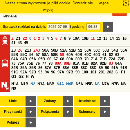
Nasza strona wykorzystuje pliki cookie. Dowiedz się
więcej
x
#
więcej.
Sprawdź rozkład na dzień:
i godzinę:
Z
Z1
Z2
0
1
2
3
4
5
6
7
8
9
10A
10B
11
12
13
14
15
16
41
43
45
Z3
Z6
Z13
Z43
50A
50B
51A
51B
52
53A
53C
53B
54B
55A
55B
55C
56
57
58A
58B
59
60A
60B
60C
60D
61
62
63
64A
64B
65A
65B
66
67
68
69A
69B
70
71A
71B
72A
72B
73
75A
75B
76
77
78
80A
80B
81A
81B
82A
82B
83
84A
84B
85A
85B
86
87A
87B
88A
88B
88C
88D
89
90
91A
91B
91C
92A
92B
93
94
96
97A
97B
99
100
101
201
202
6.
F1
G1
G2
H
W
N1A
N1B
N2
N3A
N3B
N4A
N4B
N5A
N5B
N6
N7A
N7B
N8
N9
Linie
Zmiany
Utrudnienia
Przystanki
Połączenia
Schematy
Pobierz