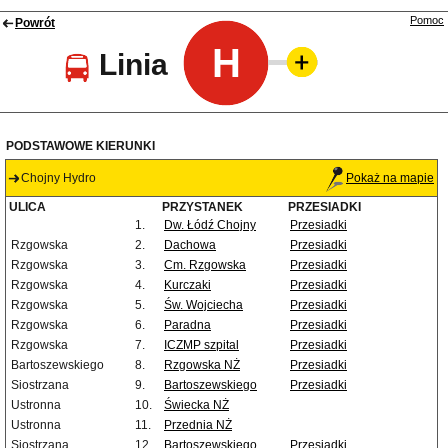
Pomoc
Powrót
H
Linia
PODSTAWOWE KIERUNKI
Chojny Hydro
Pokaż na mapie
ULICA
PRZYSTANEK
PRZESIADKI
1.
Dw. Łódź Chojny
Przesiadki
Rzgowska
2.
Dachowa
Przesiadki
Rzgowska
3.
Cm. Rzgowska
Przesiadki
Rzgowska
4.
Kurczaki
Przesiadki
Rzgowska
5.
Św. Wojciecha
Przesiadki
Rzgowska
6.
Paradna
Przesiadki
Rzgowska
7.
ICZMP szpital
Przesiadki
Bartoszewskiego
8.
Rzgowska NŻ
Przesiadki
Siostrzana
9.
Bartoszewskiego
Przesiadki
Ustronna
10.
Świecka NŻ
Ustronna
11.
Przednia NŻ
Siostrzana
12.
Bartoszewskiego
Przesiadki