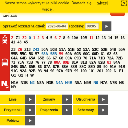
Nasza strona wykorzystuje pliki cookie. Dowiedz się
więcej
x
#
więcej.
Sprawdź rozkład na dzień:
i godzinę:
Z
Z1
Z2
0
1
2
3
4
5
6
7
8
9
10A
10B
11
12
13
14
15
16
41
43
45
Z3
Z6
Z13
Z43
50A
50B
51A
51B
52
53A
53C
53B
54B
55A
55B
55C
56
57
58A
58B
59
60A
60B
60C
60D
61
62
63
64A
64B
65A
65B
66
67
68
69A
69B
70
71A
71B
72A
72B
73
75A
75B
76
77
78
80A
80B
81A
81B
82A
82B
83
84A
84B
85A
85B
86
87A
87B
88A
88B
88C
88D
89
90
91A
91B
91C
92A
92B
93
94
96
97A
97B
99
100
101
201
202
6.
F1
G1
G2
H
W
N1A
N1B
N2
N3A
N3B
N4A
N4B
N5A
N5B
N6
N7A
N7B
N8
N9
Linie
Zmiany
Utrudnienia
Przystanki
Połączenia
Schematy
Pobierz