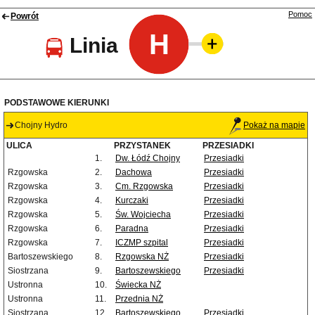
Pomoc
Powrót
H
Linia
PODSTAWOWE KIERUNKI
Chojny Hydro
Pokaż na mapie
ULICA
PRZYSTANEK
PRZESIADKI
1.
Dw. Łódź Chojny
Przesiadki
Rzgowska
2.
Dachowa
Przesiadki
Rzgowska
3.
Cm. Rzgowska
Przesiadki
Rzgowska
4.
Kurczaki
Przesiadki
Rzgowska
5.
Św. Wojciecha
Przesiadki
Rzgowska
6.
Paradna
Przesiadki
Rzgowska
7.
ICZMP szpital
Przesiadki
Bartoszewskiego
8.
Rzgowska NŻ
Przesiadki
Siostrzana
9.
Bartoszewskiego
Przesiadki
Ustronna
10.
Świecka NŻ
Ustronna
11.
Przednia NŻ
Siostrzana
12.
Bartoszewskiego
Przesiadki