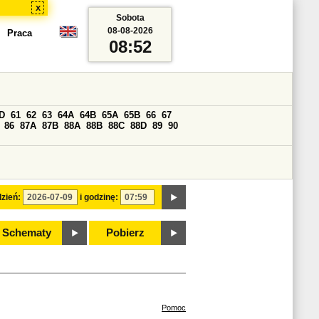
x
Sobota
08-08-2026
Praca
08:52
D
61
62
63
64A
64B
65A
65B
66
67
86
87A
87B
88A
88B
88C
88D
89
90
zień:
i godzinę:
Schematy
Pobierz
Pomoc