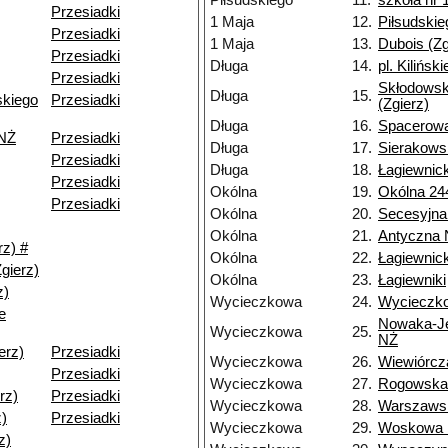
Piłsudskiego
11.
szkoła nr 1
Przesiadki
1 Maja
12.
Piłsudskie
Przesiadki
1 Maja
13.
Dubois (Zg
Przesiadki
Długa
14.
pl. Kilińsk
Przesiadki
Skłodowski
Długa
15.
skiego
Przesiadki
(Zgierz)
Długa
16.
Spacerowa
NŻ
Przesiadki
Długa
17.
Sierakowsk
Przesiadki
Długa
18.
Łagiewnick
Przesiadki
Okólna
19.
Okólna 24
Przesiadki
Okólna
20.
Secesyjna
Okólna
21.
Antyczna
rz) #
Okólna
22.
Łagiewnic
gierz)
Okólna
23.
Łagiewniki
z)
Wycieczkowa
24.
Wycieczk
e
Nowaka-Je
Wycieczkowa
25.
NŻ
erz)
Przesiadki
Wycieczkowa
26.
Wiewiórcz
Przesiadki
Wycieczkowa
27.
Rogowska
rz)
Przesiadki
Wycieczkowa
28.
Warszaws
z)
Przesiadki
Wycieczkowa
29.
Woskowa
z)