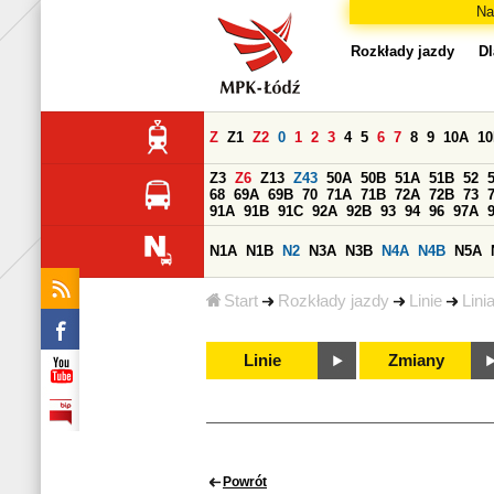
Na
Rozkłady jazdy
Dl
Z
Z1
Z2
0
1
2
3
4
5
6
7
8
9
10A
1
Z3
Z6
Z13
Z43
50A
50B
51A
51B
52
68
69A
69B
70
71A
71B
72A
72B
73
91A
91B
91C
92A
92B
93
94
96
97A
N1A
N1B
N2
N3A
N3B
N4A
N4B
N5A
Start
Rozkłady jazdy
Linie
Lini
Linie
Zmiany
Powrót