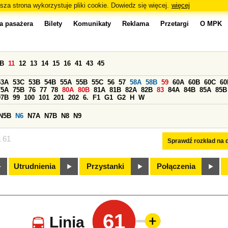
sza strona wykorzystuje pliki cookie. Dowiedz się więcej.
więcej
a pasażera
Bilety
Komunikaty
Reklama
Przetargi
O MPK
0B
11
12
13
14
15
16
41
43
45
53A
53C
53B
54B
55A
55B
55C
56
57
58A
58B
59
60A
60B
60C
60
75A
75B
76
77
78
80A
80B
81A
81B
82A
82B
83
84A
84B
85A
85B
97B
99
100
101
201
202
6.
F1
G1
G2
H
W
N5B
N6
N7A
N7B
N8
N9
a 61
Sprawdź rozkład na d
Utrudnienia
Przystanki
Połączenia
61
Linia