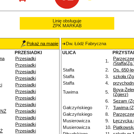
Linię obsługuje
ZPK MARKAB
Pokaż na mapie
Dw. Łódź Fabryczna
PRZESIADKI
ULICA
PRZYSTA
na
Przesiadki
Parzęcze
1.
/Staffa(Zg.
Przesiadki
Staffa
2.
Os. 650-le
Przesiadki
Staffa
3.
szkoła (Zg
Przesiadki
Staffa
4.
przychodni
i
Przesiadki
Boya-Żele
Przesiadki
Tuwima
5.
(Zgierz)
Przesiadki
6.
Sezam (Zg
Przesiadki
Gałczyńskiego
7.
Tuwima (Z
 NŻ
Przesiadki
Gałczyńskiego
8.
Parzęczew
Przesiadki
Musierowicza
9.
Łęczycka (
Przesiadki
Musierowicza
10.
Piątkowska
NŻ
Przesiadki