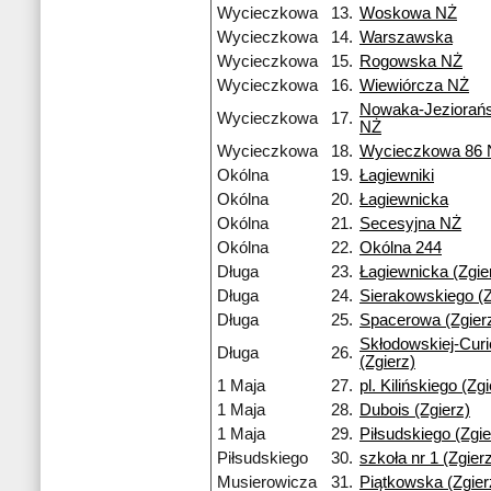
Wycieczkowa
13.
Woskowa NŻ
Wycieczkowa
14.
Warszawska
Wycieczkowa
15.
Rogowska NŻ
Wycieczkowa
16.
Wiewiórcza NŻ
Nowaka-Jeziorań
Wycieczkowa
17.
NŻ
Wycieczkowa
18.
Wycieczkowa 86 
Okólna
19.
Łagiewniki
Okólna
20.
Łagiewnicka
Okólna
21.
Secesyjna NŻ
Okólna
22.
Okólna 244
Długa
23.
Łagiewnicka (Zgie
Długa
24.
Sierakowskiego (Z
Długa
25.
Spacerowa (Zgier
Skłodowskiej-Curi
Długa
26.
(Zgierz)
1 Maja
27.
pl. Kilińskiego (Zgi
1 Maja
28.
Dubois (Zgierz)
1 Maja
29.
Piłsudskiego (Zgie
Piłsudskiego
30.
szkoła nr 1 (Zgier
Musierowicza
31.
Piątkowska (Zgier