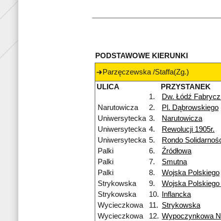
PODSTAWOWE KIERUNKI
Parzęczewska /Staffa(Zg.)
ULICA
PRZYSTANEK
1.
Dw. Łódź Fabrycz
Narutowicza
2.
Pl. Dąbrowskiego
Uniwersytecka
3.
Narutowicza
Uniwersytecka
4.
Rewolucji 1905r.
Uniwersytecka
5.
Rondo Solidarnośc
Palki
6.
Źródłowa
Palki
7.
Smutna
Palki
8.
Wojska Polskiego
Strykowska
9.
Wojska Polskiego
Strykowska
10.
Inflancka
Wycieczkowa
11.
Strykowska
Wycieczkowa
12.
Wypoczynkowa 