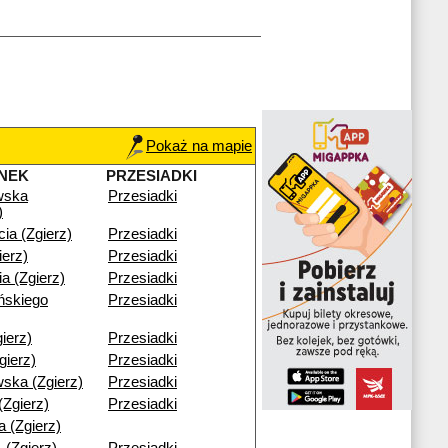
Pokaż na mapie
NEK
PRZESIADKI
wska
Przesiadki
)
cia (Zgierz)
Przesiadki
ierz)
Przesiadki
a (Zgierz)
Przesiadki
ńskiego
Przesiadki
ierz)
Przesiadki
gierz)
Przesiadki
ska (Zgierz)
Przesiadki
Zgierz)
Przesiadki
 (Zgierz)