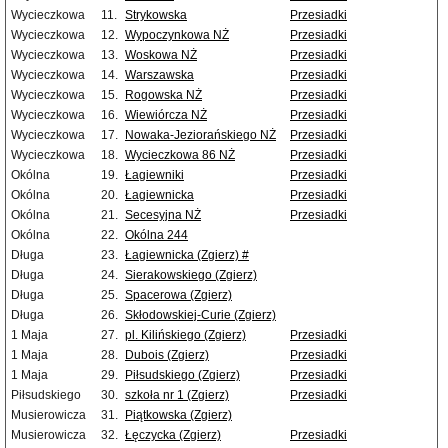
Wycieczkowa
11.
Strykowska
Przesiadki
Wycieczkowa
12.
Wypoczynkowa NŻ
Przesiadki
Wycieczkowa
13.
Woskowa NŻ
Przesiadki
Wycieczkowa
14.
Warszawska
Przesiadki
Wycieczkowa
15.
Rogowska NŻ
Przesiadki
Wycieczkowa
16.
Wiewiórcza NŻ
Przesiadki
Wycieczkowa
17.
Nowaka-Jeziorańskiego NŻ
Przesiadki
Wycieczkowa
18.
Wycieczkowa 86 NŻ
Przesiadki
Okólna
19.
Łagiewniki
Przesiadki
Okólna
20.
Łagiewnicka
Przesiadki
Okólna
21.
Secesyjna NŻ
Przesiadki
Okólna
22.
Okólna 244
Długa
23.
Łagiewnicka (Zgierz) #
Długa
24.
Sierakowskiego (Zgierz)
Długa
25.
Spacerowa (Zgierz)
Długa
26.
Skłodowskiej-Curie (Zgierz)
1 Maja
27.
pl. Kilińskiego (Zgierz)
Przesiadki
1 Maja
28.
Dubois (Zgierz)
Przesiadki
1 Maja
29.
Piłsudskiego (Zgierz)
Przesiadki
Piłsudskiego
30.
szkoła nr 1 (Zgierz)
Przesiadki
Musierowicza
31.
Piątkowska (Zgierz)
Musierowicza
32.
Łęczycka (Zgierz)
Przesiadki