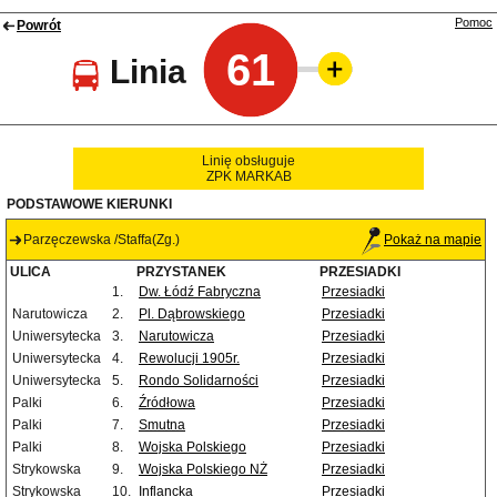
Pomoc
Powrót
61
Linia
Linię obsługuje
ZPK MARKAB
PODSTAWOWE KIERUNKI
Parzęczewska /Staffa(Zg.)
Pokaż na mapie
ULICA
PRZYSTANEK
PRZESIADKI
1.
Dw. Łódź Fabryczna
Przesiadki
Narutowicza
2.
Pl. Dąbrowskiego
Przesiadki
Uniwersytecka
3.
Narutowicza
Przesiadki
Uniwersytecka
4.
Rewolucji 1905r.
Przesiadki
Uniwersytecka
5.
Rondo Solidarności
Przesiadki
Palki
6.
Źródłowa
Przesiadki
Palki
7.
Smutna
Przesiadki
Palki
8.
Wojska Polskiego
Przesiadki
Strykowska
9.
Wojska Polskiego NŻ
Przesiadki
Strykowska
10.
Inflancka
Przesiadki