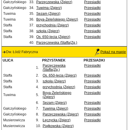
Gałczyńskiego
33.
Parzęczewska (Zgierz)
Przesiadki
Gałczyńskiego
34.
Tuwima (Zgierz)
Przesiadki
Tuwima
35.
Sezam (Zgierz)
Przesiadki
Tuwima
36.
Boya-Żeleńskiego (Zgierz)
Przesiadki
Staffa
37.
przychodnia (Zgierz)
Przesiadki
Staffa
38.
szkoła (Zgierz)
Przesiadki
Staffa
39.
Os. 650-lecia (Zgierz)
Przesiadki
40.
Parzęczewska /Staffa(Zg.)
Dw. Łódź Fabryczna
Pokaż na mapie
ULICA
PRZYSTANEK
PRZESIADKI
Parzęczewska
Przesiadki
1.
/Staffa(Zg.)
Staffa
2.
Os. 650-lecia (Zgierz)
Przesiadki
Staffa
3.
szkoła (Zgierz)
Przesiadki
Staffa
4.
przychodnia (Zgierz)
Przesiadki
Boya-Żeleńskiego
Przesiadki
Tuwima
5.
(Zgierz)
6.
Sezam (Zgierz)
Przesiadki
Gałczyńskiego
7.
Tuwima (Zgierz)
Przesiadki
Gałczyńskiego
8.
Parzęczewska (Zgierz)
Przesiadki
Musierowicza
9.
Łęczycka (Zgierz)
Przesiadki
Musierowicza
10.
Piątkowska (Zgierz)