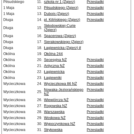
Piłsudskiego
11.
szkoła nr 1 (Zgierz)
Przesiadki
1 Maja
12.
Piłsudskiego (Zgierz)
Przesiadki
1 Maja
13.
Dubois (Zgierz)
Przesiadki
Długa
14.
pl. Kilińskiego (Zgierz)
Przesiadki
Skłodowskiej-Curie
Długa
15.
(Zgierz)
Długa
16.
Spacerowa (Zgierz)
Długa
17.
Sierakowskiego (Zgierz)
Długa
18.
Łagiewnicka (Zgierz) #
Okólna
19.
Okólna 244
Okólna
20.
Secesyjna NŻ
Przesiadki
Okólna
21.
Antyczna NŻ
Przesiadki
Okólna
22.
Łagiewnicka
Przesiadki
Okólna
23.
Łagiewniki
Przesiadki
Wycieczkowa
24.
Wycieczkowa 86 NŻ
Przesiadki
Nowaka-Jeziorańskiego
Przesiadki
Wycieczkowa
25.
NŻ
Wycieczkowa
26.
Wiewiórcza NŻ
Przesiadki
Wycieczkowa
27.
Rogowska NŻ
Przesiadki
Wycieczkowa
28.
Warszawska
Przesiadki
Wycieczkowa
29.
Woskowa NŻ
Przesiadki
Wycieczkowa
30.
Wypoczynkowa NŻ
Przesiadki
Wycieczkowa
31.
Strykowska
Przesiadki