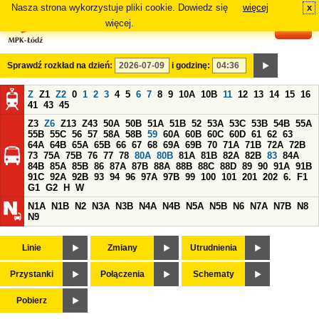
Nasza strona wykorzystuje pliki cookie. Dowiedz się
więcej
x
#
więcej.
Sprawdź rozkład na dzień:
i godzinę:
Z
Z1
Z2
0
1
2
3
4
5
6
7
8
9
10A
10B
11
12
13
14
15
16
41
43
45
Z3
Z6
Z13
Z43
50A
50B
51A
51B
52
53A
53C
53B
54B
55A
55B
55C
56
57
58A
58B
59
60A
60B
60C
60D
61
62
63
64A
64B
65A
65B
66
67
68
69A
69B
70
71A
71B
72A
72B
73
75A
75B
76
77
78
80A
80B
81A
81B
82A
82B
83
84A
84B
85A
85B
86
87A
87B
88A
88B
88C
88D
89
90
91A
91B
91C
92A
92B
93
94
96
97A
97B
99
100
101
201
202
6.
F1
G1
G2
H
W
N1A
N1B
N2
N3A
N3B
N4A
N4B
N5A
N5B
N6
N7A
N7B
N8
N9
Linie
Zmiany
Utrudnienia
Przystanki
Połączenia
Schematy
Pobierz