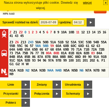
Nasza strona wykorzystuje pliki cookie. Dowiedz się
więcej
x
#
więcej.
Sprawdź rozkład na dzień:
i godzinę:
Z
Z1
Z2
0
1
2
3
4
5
6
7
8
9
10A
10B
11
12
13
14
15
16
41
43
45
Z3
Z6
Z13
Z43
50A
50B
51A
51B
52
53A
53C
53B
54B
55A
55B
55C
56
57
58A
58B
59
60A
60B
60C
60D
61
62
63
64A
64B
65A
65B
66
67
68
69A
69B
70
71A
71B
72A
72B
73
75A
75B
76
77
78
80A
80B
81A
81B
82A
82B
83
84A
84B
85A
85B
86
87A
87B
88A
88B
88C
88D
89
90
91A
91B
91C
92A
92B
93
94
96
97A
97B
99
100
101
201
202
6.
F1
G1
G2
H
W
N1A
N1B
N2
N3A
N3B
N4A
N4B
N5A
N5B
N6
N7A
N7B
N8
N9
Linie
Zmiany
Utrudnienia
Przystanki
Połączenia
Schematy
Pobierz