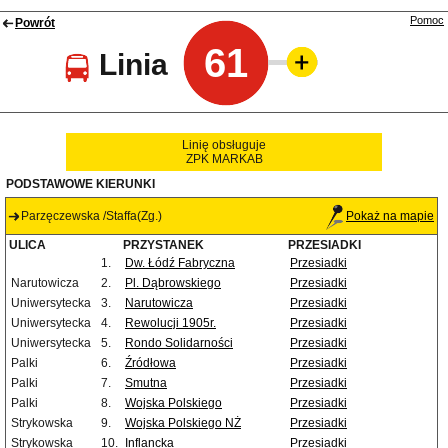
Pomoc
Powrót
61
Linia
Linię obsługuje
ZPK MARKAB
PODSTAWOWE KIERUNKI
Parzęczewska /Staffa(Zg.)
Pokaż na mapie
ULICA
PRZYSTANEK
PRZESIADKI
1.
Dw. Łódź Fabryczna
Przesiadki
Narutowicza
2.
Pl. Dąbrowskiego
Przesiadki
Uniwersytecka
3.
Narutowicza
Przesiadki
Uniwersytecka
4.
Rewolucji 1905r.
Przesiadki
Uniwersytecka
5.
Rondo Solidarności
Przesiadki
Palki
6.
Źródłowa
Przesiadki
Palki
7.
Smutna
Przesiadki
Palki
8.
Wojska Polskiego
Przesiadki
Strykowska
9.
Wojska Polskiego NŻ
Przesiadki
Strykowska
10.
Inflancka
Przesiadki