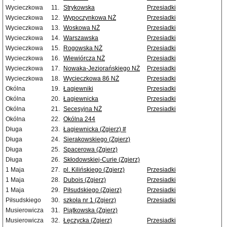
Wycieczkowa
11.
Strykowska
Przesiadki
Wycieczkowa
12.
Wypoczynkowa NŻ
Przesiadki
Wycieczkowa
13.
Woskowa NŻ
Przesiadki
Wycieczkowa
14.
Warszawska
Przesiadki
Wycieczkowa
15.
Rogowska NŻ
Przesiadki
Wycieczkowa
16.
Wiewiórcza NŻ
Przesiadki
Wycieczkowa
17.
Nowaka-Jeziorańskiego NŻ
Przesiadki
Wycieczkowa
18.
Wycieczkowa 86 NŻ
Przesiadki
Okólna
19.
Łagiewniki
Przesiadki
Okólna
20.
Łagiewnicka
Przesiadki
Okólna
21.
Secesyjna NŻ
Przesiadki
Okólna
22.
Okólna 244
Długa
23.
Łagiewnicka (Zgierz) #
Długa
24.
Sierakowskiego (Zgierz)
Długa
25.
Spacerowa (Zgierz)
Długa
26.
Skłodowskiej-Curie (Zgierz)
1 Maja
27.
pl. Kilińskiego (Zgierz)
Przesiadki
1 Maja
28.
Dubois (Zgierz)
Przesiadki
1 Maja
29.
Piłsudskiego (Zgierz)
Przesiadki
Piłsudskiego
30.
szkoła nr 1 (Zgierz)
Przesiadki
Musierowicza
31.
Piątkowska (Zgierz)
Musierowicza
32.
Łęczycka (Zgierz)
Przesiadki