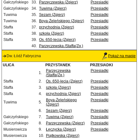
Gałczyńskiego
33.
Parzęczewska (Zgierz)
Przesiadki
Gałczyńskiego
34.
Tuwima (Zgierz)
Przesiadki
Tuwima
35.
Sezam (Zgierz)
Przesiadki
Tuwima
36.
Boya-Żeleńskiego (Zgierz)
Przesiadki
Staffa
37.
przychodnia (Zgierz)
Przesiadki
Staffa
38.
szkoła (Zgierz)
Przesiadki
Staffa
39.
Os. 650-lecia (Zgierz)
Przesiadki
40.
Parzęczewska /Staffa(Zg.)
Dw. Łódź Fabryczna
Pokaż na mapie
ULICA
PRZYSTANEK
PRZESIADKI
Parzęczewska
Przesiadki
1.
/Staffa(Zg.)
Staffa
2.
Os. 650-lecia (Zgierz)
Przesiadki
Staffa
3.
szkoła (Zgierz)
Przesiadki
Staffa
4.
przychodnia (Zgierz)
Przesiadki
Boya-Żeleńskiego
Przesiadki
Tuwima
5.
(Zgierz)
6.
Sezam (Zgierz)
Przesiadki
Gałczyńskiego
7.
Tuwima (Zgierz)
Przesiadki
Gałczyńskiego
8.
Parzęczewska (Zgierz)
Przesiadki
Musierowicza
9.
Łęczycka (Zgierz)
Przesiadki
Musierowicza
10.
Piątkowska (Zgierz)