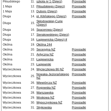
Piłsudskiego
11.
szkoła nr 1 (Zgierz)
Przesiadki
1 Maja
12.
Piłsudskiego (Zgierz)
Przesiadki
1 Maja
13.
Dubois (Zgierz)
Przesiadki
Długa
14.
pl. Kilińskiego (Zgierz)
Przesiadki
Skłodowskiej-Curie
Długa
15.
(Zgierz)
Długa
16.
Spacerowa (Zgierz)
Długa
17.
Sierakowskiego (Zgierz)
Długa
18.
Łagiewnicka (Zgierz) #
Okólna
19.
Okólna 244
Okólna
20.
Secesyjna NŻ
Przesiadki
Okólna
21.
Antyczna NŻ
Przesiadki
Okólna
22.
Łagiewnicka
Przesiadki
Okólna
23.
Łagiewniki
Przesiadki
Wycieczkowa
24.
Wycieczkowa 86 NŻ
Przesiadki
Nowaka-Jeziorańskiego
Przesiadki
Wycieczkowa
25.
NŻ
Wycieczkowa
26.
Wiewiórcza NŻ
Przesiadki
Wycieczkowa
27.
Rogowska NŻ
Przesiadki
Wycieczkowa
28.
Warszawska
Przesiadki
Wycieczkowa
29.
Woskowa NŻ
Przesiadki
Wycieczkowa
30.
Wypoczynkowa NŻ
Przesiadki
Wycieczkowa
31.
Strykowska
Przesiadki