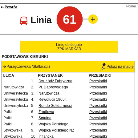
Pomoc
Powrót
61
Linia
Linię obsługuje
ZPK MARKAB
PODSTAWOWE KIERUNKI
Parzęczewska /Staffa(Zg.)
Pokaż na mapie
ULICA
PRZYSTANEK
PRZESIADKI
1.
Dw. Łódź Fabryczna
Przesiadki
Narutowicza
2.
Pl. Dąbrowskiego
Przesiadki
Uniwersytecka
3.
Narutowicza
Przesiadki
Uniwersytecka
4.
Rewolucji 1905r.
Przesiadki
Uniwersytecka
5.
Rondo Solidarności
Przesiadki
Palki
6.
Źródłowa
Przesiadki
Palki
7.
Smutna
Przesiadki
Palki
8.
Wojska Polskiego
Przesiadki
Strykowska
9.
Wojska Polskiego NŻ
Przesiadki
Strykowska
10.
Inflancka
Przesiadki