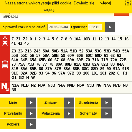
Nasza strona wykorzystuje pliki cookie. Dowiedz się
więcej
x
#
więcej.
Sprawdź rozkład na dzień:
i godzinę:
Z
Z1
Z2
0
1
2
3
4
5
6
7
8
9
10A
10B
11
12
13
14
15
16
41
43
45
Z3
Z6
Z13
Z43
50A
50B
51A
51B
52
53A
53C
53B
54B
55A
55B
55C
56
57
58A
58B
59
60A
60B
60C
60D
61
62
63
64A
64B
65A
65B
66
67
68
69A
69B
70
71A
71B
72A
72B
73
75A
75B
76
77
78
80A
80B
81A
81B
82A
82B
83
84A
84B
85A
85B
86
87A
87B
88A
88B
88C
88D
89
90
91A
91B
91C
92A
92B
93
94
96
97A
97B
99
100
101
201
202
6.
F1
G1
G2
H
W
N1A
N1B
N2
N3A
N3B
N4A
N4B
N5A
N5B
N6
N7A
N7B
N8
N9
Linie
Zmiany
Utrudnienia
Przystanki
Połączenia
Schematy
Pobierz