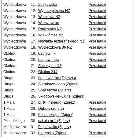
Wycieczkowa
11.
Strykowska
Przesiadki
Wycieczkowa
12.
Wypoczynkowa NŻ
Przesiadki
Wycieczkowa
13.
Woskowa NŻ
Przesiadki
Wycieczkowa
14.
Warszawska
Przesiadki
Wycieczkowa
15.
Rogowska NŻ
Przesiadki
Wycieczkowa
16.
Wiewiórcza NŻ
Przesiadki
Wycieczkowa
17.
Nowaka-Jeziorańskiego NŻ
Przesiadki
Wycieczkowa
18.
Wycieczkowa 86 NŻ
Przesiadki
Okólna
19.
Łagiewniki
Przesiadki
Okólna
20.
Łagiewnicka
Przesiadki
Okólna
21.
Secesyjna NŻ
Przesiadki
Okólna
22.
Okólna 244
Długa
23.
Łagiewnicka (Zgierz) #
Długa
24.
Sierakowskiego (Zgierz)
Długa
25.
Spacerowa (Zgierz)
Długa
26.
Skłodowskiej-Curie (Zgierz)
1 Maja
27.
pl. Kilińskiego (Zgierz)
Przesiadki
1 Maja
28.
Dubois (Zgierz)
Przesiadki
1 Maja
29.
Piłsudskiego (Zgierz)
Przesiadki
Piłsudskiego
30.
szkoła nr 1 (Zgierz)
Przesiadki
Musierowicza
31.
Piątkowska (Zgierz)
Musierowicza
32.
Łęczycka (Zgierz)
Przesiadki