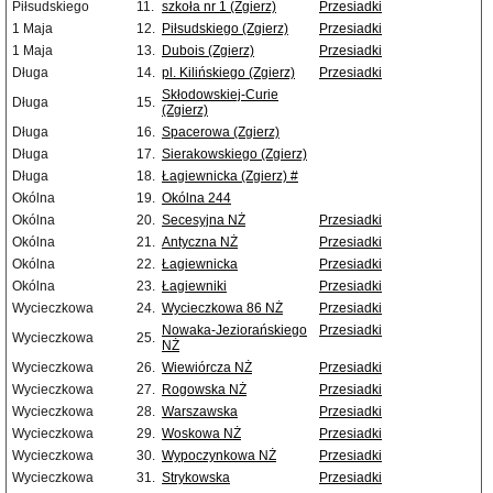
Piłsudskiego
11.
szkoła nr 1 (Zgierz)
Przesiadki
1 Maja
12.
Piłsudskiego (Zgierz)
Przesiadki
1 Maja
13.
Dubois (Zgierz)
Przesiadki
Długa
14.
pl. Kilińskiego (Zgierz)
Przesiadki
Skłodowskiej-Curie
Długa
15.
(Zgierz)
Długa
16.
Spacerowa (Zgierz)
Długa
17.
Sierakowskiego (Zgierz)
Długa
18.
Łagiewnicka (Zgierz) #
Okólna
19.
Okólna 244
Okólna
20.
Secesyjna NŻ
Przesiadki
Okólna
21.
Antyczna NŻ
Przesiadki
Okólna
22.
Łagiewnicka
Przesiadki
Okólna
23.
Łagiewniki
Przesiadki
Wycieczkowa
24.
Wycieczkowa 86 NŻ
Przesiadki
Nowaka-Jeziorańskiego
Przesiadki
Wycieczkowa
25.
NŻ
Wycieczkowa
26.
Wiewiórcza NŻ
Przesiadki
Wycieczkowa
27.
Rogowska NŻ
Przesiadki
Wycieczkowa
28.
Warszawska
Przesiadki
Wycieczkowa
29.
Woskowa NŻ
Przesiadki
Wycieczkowa
30.
Wypoczynkowa NŻ
Przesiadki
Wycieczkowa
31.
Strykowska
Przesiadki