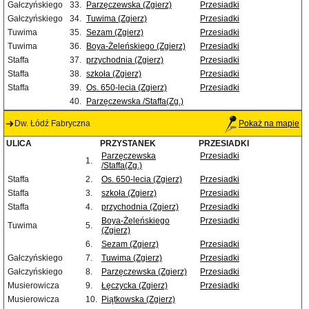
Gałczyńskiego
33.
Parzęczewska (Zgierz)
Przesiadki
Gałczyńskiego
34.
Tuwima (Zgierz)
Przesiadki
Tuwima
35.
Sezam (Zgierz)
Przesiadki
Tuwima
36.
Boya-Żeleńskiego (Zgierz)
Przesiadki
Staffa
37.
przychodnia (Zgierz)
Przesiadki
Staffa
38.
szkoła (Zgierz)
Przesiadki
Staffa
39.
Os. 650-lecia (Zgierz)
Przesiadki
40.
Parzęczewska /Staffa(Zg.)
Dw. Łódź Fabryczna
Pokaż na mapie
ULICA
PRZYSTANEK
PRZESIADKI
Parzęczewska
Przesiadki
1.
/Staffa(Zg.)
Staffa
2.
Os. 650-lecia (Zgierz)
Przesiadki
Staffa
3.
szkoła (Zgierz)
Przesiadki
Staffa
4.
przychodnia (Zgierz)
Przesiadki
Boya-Żeleńskiego
Przesiadki
Tuwima
5.
(Zgierz)
6.
Sezam (Zgierz)
Przesiadki
Gałczyńskiego
7.
Tuwima (Zgierz)
Przesiadki
Gałczyńskiego
8.
Parzęczewska (Zgierz)
Przesiadki
Musierowicza
9.
Łęczycka (Zgierz)
Przesiadki
Musierowicza
10.
Piątkowska (Zgierz)