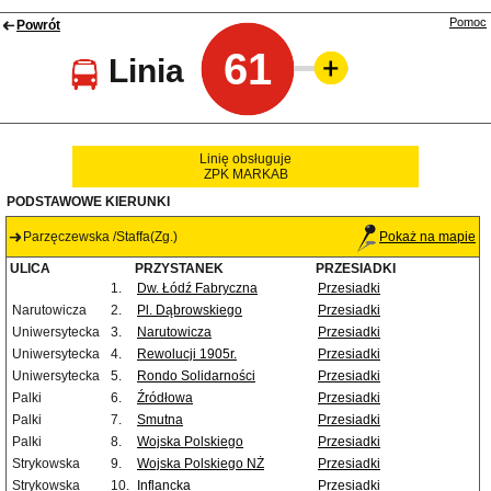
Pomoc
Powrót
61
Linia
Linię obsługuje
ZPK MARKAB
PODSTAWOWE KIERUNKI
Parzęczewska /Staffa(Zg.)
Pokaż na mapie
ULICA
PRZYSTANEK
PRZESIADKI
1.
Dw. Łódź Fabryczna
Przesiadki
Narutowicza
2.
Pl. Dąbrowskiego
Przesiadki
Uniwersytecka
3.
Narutowicza
Przesiadki
Uniwersytecka
4.
Rewolucji 1905r.
Przesiadki
Uniwersytecka
5.
Rondo Solidarności
Przesiadki
Palki
6.
Źródłowa
Przesiadki
Palki
7.
Smutna
Przesiadki
Palki
8.
Wojska Polskiego
Przesiadki
Strykowska
9.
Wojska Polskiego NŻ
Przesiadki
Strykowska
10.
Inflancka
Przesiadki