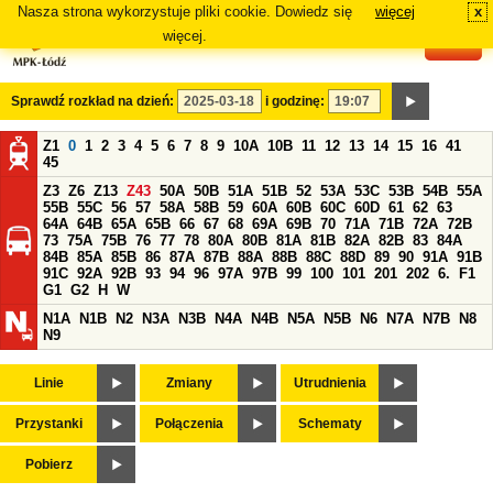
Nasza strona wykorzystuje pliki cookie. Dowiedz się
więcej
x
#
więcej.
Sprawdź rozkład na dzień:
i godzinę:
Z1
0
1
2
3
4
5
6
7
8
9
10A
10B
11
12
13
14
15
16
41
45
Z3
Z6
Z13
Z43
50A
50B
51A
51B
52
53A
53C
53B
54B
55A
55B
55C
56
57
58A
58B
59
60A
60B
60C
60D
61
62
63
64A
64B
65A
65B
66
67
68
69A
69B
70
71A
71B
72A
72B
73
75A
75B
76
77
78
80A
80B
81A
81B
82A
82B
83
84A
84B
85A
85B
86
87A
87B
88A
88B
88C
88D
89
90
91A
91B
91C
92A
92B
93
94
96
97A
97B
99
100
101
201
202
6.
F1
G1
G2
H
W
N1A
N1B
N2
N3A
N3B
N4A
N4B
N5A
N5B
N6
N7A
N7B
N8
N9
Linie
Zmiany
Utrudnienia
Przystanki
Połączenia
Schematy
Pobierz