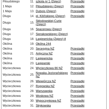
Piłsudskiego
11.
szkoła nr 1 (Zgierz)
Przesiadki
1 Maja
12.
Piłsudskiego (Zgierz)
Przesiadki
1 Maja
13.
Dubois (Zgierz)
Przesiadki
Długa
14.
pl. Kilińskiego (Zgierz)
Przesiadki
Skłodowskiej-Curie
Długa
15.
(Zgierz)
Długa
16.
Spacerowa (Zgierz)
Długa
17.
Sierakowskiego (Zgierz)
Długa
18.
Łagiewnicka (Zgierz) #
Okólna
19.
Okólna 244
Okólna
20.
Secesyjna NŻ
Przesiadki
Okólna
21.
Antyczna NŻ
Przesiadki
Okólna
22.
Łagiewnicka
Przesiadki
Okólna
23.
Łagiewniki
Przesiadki
Wycieczkowa
24.
Wycieczkowa 86 NŻ
Przesiadki
Nowaka-Jeziorańskiego
Przesiadki
Wycieczkowa
25.
NŻ
Wycieczkowa
26.
Wiewiórcza NŻ
Przesiadki
Wycieczkowa
27.
Rogowska NŻ
Przesiadki
Wycieczkowa
28.
Warszawska
Przesiadki
Wycieczkowa
29.
Woskowa NŻ
Przesiadki
Wycieczkowa
30.
Wypoczynkowa NŻ
Przesiadki
Wycieczkowa
31.
Strykowska
Przesiadki