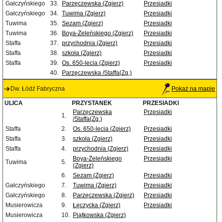
Gałczyńskiego
33.
Parzęczewska (Zgierz)
Przesiadki
Gałczyńskiego
34.
Tuwima (Zgierz)
Przesiadki
Tuwima
35.
Sezam (Zgierz)
Przesiadki
Tuwima
36.
Boya-Żeleńskiego (Zgierz)
Przesiadki
Staffa
37.
przychodnia (Zgierz)
Przesiadki
Staffa
38.
szkoła (Zgierz)
Przesiadki
Staffa
39.
Os. 650-lecia (Zgierz)
Przesiadki
40.
Parzęczewska /Staffa(Zg.)
Dw. Łódź Fabryczna
Pokaż na mapie
ULICA
PRZYSTANEK
PRZESIADKI
Parzęczewska
Przesiadki
1.
/Staffa(Zg.)
Staffa
2.
Os. 650-lecia (Zgierz)
Przesiadki
Staffa
3.
szkoła (Zgierz)
Przesiadki
Staffa
4.
przychodnia (Zgierz)
Przesiadki
Boya-Żeleńskiego
Przesiadki
Tuwima
5.
(Zgierz)
6.
Sezam (Zgierz)
Przesiadki
Gałczyńskiego
7.
Tuwima (Zgierz)
Przesiadki
Gałczyńskiego
8.
Parzęczewska (Zgierz)
Przesiadki
Musierowicza
9.
Łęczycka (Zgierz)
Przesiadki
Musierowicza
10.
Piątkowska (Zgierz)