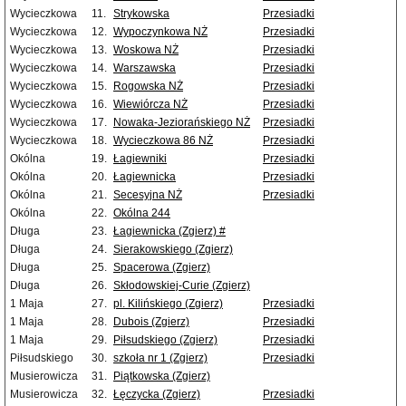
Wycieczkowa
11.
Strykowska
Przesiadki
Wycieczkowa
12.
Wypoczynkowa NŻ
Przesiadki
Wycieczkowa
13.
Woskowa NŻ
Przesiadki
Wycieczkowa
14.
Warszawska
Przesiadki
Wycieczkowa
15.
Rogowska NŻ
Przesiadki
Wycieczkowa
16.
Wiewiórcza NŻ
Przesiadki
Wycieczkowa
17.
Nowaka-Jeziorańskiego NŻ
Przesiadki
Wycieczkowa
18.
Wycieczkowa 86 NŻ
Przesiadki
Okólna
19.
Łagiewniki
Przesiadki
Okólna
20.
Łagiewnicka
Przesiadki
Okólna
21.
Secesyjna NŻ
Przesiadki
Okólna
22.
Okólna 244
Długa
23.
Łagiewnicka (Zgierz) #
Długa
24.
Sierakowskiego (Zgierz)
Długa
25.
Spacerowa (Zgierz)
Długa
26.
Skłodowskiej-Curie (Zgierz)
1 Maja
27.
pl. Kilińskiego (Zgierz)
Przesiadki
1 Maja
28.
Dubois (Zgierz)
Przesiadki
1 Maja
29.
Piłsudskiego (Zgierz)
Przesiadki
Piłsudskiego
30.
szkoła nr 1 (Zgierz)
Przesiadki
Musierowicza
31.
Piątkowska (Zgierz)
Musierowicza
32.
Łęczycka (Zgierz)
Przesiadki