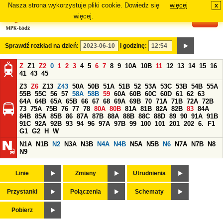
Nasza strona wykorzystuje pliki cookie. Dowiedz się
więcej
x
#
więcej.
Sprawdź rozkład na dzień:
i godzinę:
Z
Z1
Z2
0
1
2
3
4
5
6
7
8
9
10A
10B
11
12
13
14
15
16
41
43
45
Z3
Z6
Z13
Z43
50A
50B
51A
51B
52
53A
53C
53B
54B
55A
55B
55C
56
57
58A
58B
59
60A
60B
60C
60D
61
62
63
64A
64B
65A
65B
66
67
68
69A
69B
70
71A
71B
72A
72B
73
75A
75B
76
77
78
80A
80B
81A
81B
82A
82B
83
84A
84B
85A
85B
86
87A
87B
88A
88B
88C
88D
89
90
91A
91B
91C
92A
92B
93
94
96
97A
97B
99
100
101
201
202
6.
F1
G1
G2
H
W
N1A
N1B
N2
N3A
N3B
N4A
N4B
N5A
N5B
N6
N7A
N7B
N8
N9
Linie
Zmiany
Utrudnienia
Przystanki
Połączenia
Schematy
Pobierz