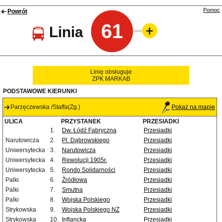
Pomoc
Powrót
61
Linia
Linię obsługuje
ZPK MARKAB
PODSTAWOWE KIERUNKI
Parzęczewska /Staffa(Zg.)
Pokaż na mapie
ULICA
PRZYSTANEK
PRZESIADKI
1.
Dw. Łódź Fabryczna
Przesiadki
Narutowicza
2.
Pl. Dąbrowskiego
Przesiadki
Uniwersytecka
3.
Narutowicza
Przesiadki
Uniwersytecka
4.
Rewolucji 1905r.
Przesiadki
Uniwersytecka
5.
Rondo Solidarności
Przesiadki
Palki
6.
Źródłowa
Przesiadki
Palki
7.
Smutna
Przesiadki
Palki
8.
Wojska Polskiego
Przesiadki
Strykowska
9.
Wojska Polskiego NŻ
Przesiadki
Strykowska
10.
Inflancka
Przesiadki