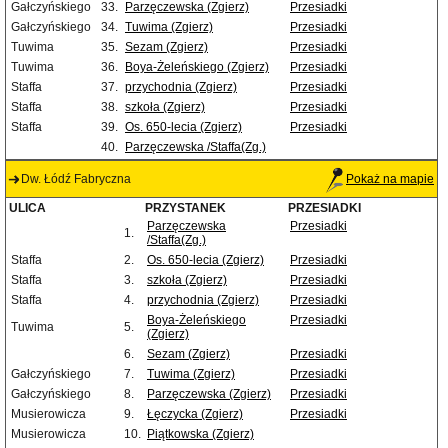
Gałczyńskiego
33.
Parzęczewska (Zgierz)
Przesiadki
Gałczyńskiego
34.
Tuwima (Zgierz)
Przesiadki
Tuwima
35.
Sezam (Zgierz)
Przesiadki
Tuwima
36.
Boya-Żeleńskiego (Zgierz)
Przesiadki
Staffa
37.
przychodnia (Zgierz)
Przesiadki
Staffa
38.
szkoła (Zgierz)
Przesiadki
Staffa
39.
Os. 650-lecia (Zgierz)
Przesiadki
40.
Parzęczewska /Staffa(Zg.)
Dw. Łódź Fabryczna
Pokaż na mapie
ULICA
PRZYSTANEK
PRZESIADKI
Parzęczewska
Przesiadki
1.
/Staffa(Zg.)
Staffa
2.
Os. 650-lecia (Zgierz)
Przesiadki
Staffa
3.
szkoła (Zgierz)
Przesiadki
Staffa
4.
przychodnia (Zgierz)
Przesiadki
Boya-Żeleńskiego
Przesiadki
Tuwima
5.
(Zgierz)
6.
Sezam (Zgierz)
Przesiadki
Gałczyńskiego
7.
Tuwima (Zgierz)
Przesiadki
Gałczyńskiego
8.
Parzęczewska (Zgierz)
Przesiadki
Musierowicza
9.
Łęczycka (Zgierz)
Przesiadki
Musierowicza
10.
Piątkowska (Zgierz)