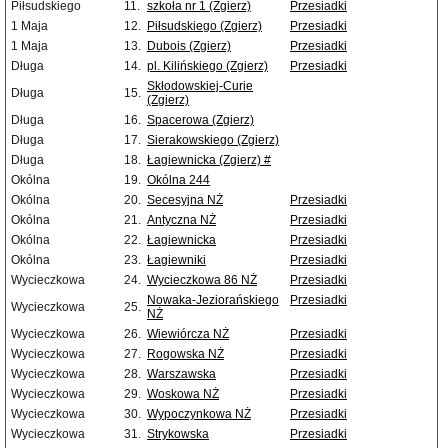
Piłsudskiego
11.
szkoła nr 1 (Zgierz)
Przesiadki
1 Maja
12.
Piłsudskiego (Zgierz)
Przesiadki
1 Maja
13.
Dubois (Zgierz)
Przesiadki
Długa
14.
pl. Kilińskiego (Zgierz)
Przesiadki
Skłodowskiej-Curie
Długa
15.
(Zgierz)
Długa
16.
Spacerowa (Zgierz)
Długa
17.
Sierakowskiego (Zgierz)
Długa
18.
Łagiewnicka (Zgierz) #
Okólna
19.
Okólna 244
Okólna
20.
Secesyjna NŻ
Przesiadki
Okólna
21.
Antyczna NŻ
Przesiadki
Okólna
22.
Łagiewnicka
Przesiadki
Okólna
23.
Łagiewniki
Przesiadki
Wycieczkowa
24.
Wycieczkowa 86 NŻ
Przesiadki
Nowaka-Jeziorańskiego
Przesiadki
Wycieczkowa
25.
NŻ
Wycieczkowa
26.
Wiewiórcza NŻ
Przesiadki
Wycieczkowa
27.
Rogowska NŻ
Przesiadki
Wycieczkowa
28.
Warszawska
Przesiadki
Wycieczkowa
29.
Woskowa NŻ
Przesiadki
Wycieczkowa
30.
Wypoczynkowa NŻ
Przesiadki
Wycieczkowa
31.
Strykowska
Przesiadki