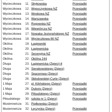
Wycieczkowa
11.
Strykowska
Przesiadki
Wycieczkowa
12.
Wypoczynkowa NŻ
Przesiadki
Wycieczkowa
13.
Woskowa NŻ
Przesiadki
Wycieczkowa
14.
Warszawska
Przesiadki
Wycieczkowa
15.
Rogowska NŻ
Przesiadki
Wycieczkowa
16.
Wiewiórcza NŻ
Przesiadki
Wycieczkowa
17.
Nowaka-Jeziorańskiego NŻ
Przesiadki
Wycieczkowa
18.
Wycieczkowa 86 NŻ
Przesiadki
Okólna
19.
Łagiewniki
Przesiadki
Okólna
20.
Łagiewnicka
Przesiadki
Okólna
21.
Secesyjna NŻ
Przesiadki
Okólna
22.
Okólna 244
Długa
23.
Łagiewnicka (Zgierz) #
Długa
24.
Sierakowskiego (Zgierz)
Długa
25.
Spacerowa (Zgierz)
Długa
26.
Skłodowskiej-Curie (Zgierz)
1 Maja
27.
pl. Kilińskiego (Zgierz)
Przesiadki
1 Maja
28.
Dubois (Zgierz)
Przesiadki
1 Maja
29.
Piłsudskiego (Zgierz)
Przesiadki
Piłsudskiego
30.
szkoła nr 1 (Zgierz)
Przesiadki
Musierowicza
31.
Piątkowska (Zgierz)
Musierowicza
32.
Łęczycka (Zgierz)
Przesiadki