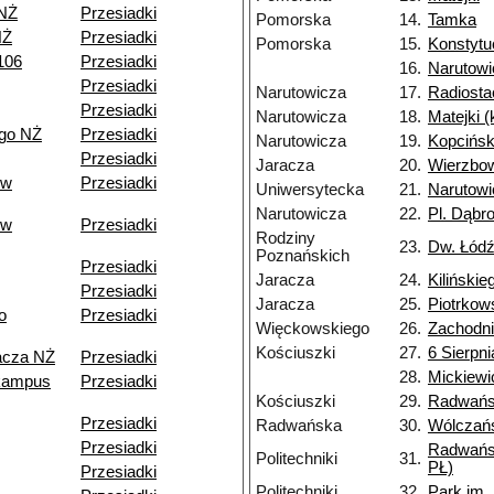
 NŻ
Przesiadki
Pomorska
14.
Tamka
NŻ
Przesiadki
Pomorska
15.
Konstytu
106
Przesiadki
16.
Narutowi
Przesiadki
Narutowicza
17.
Radiosta
Przesiadki
Narutowicza
18.
Matejki 
go NŻ
Przesiadki
Narutowicza
19.
Kopcińsk
Przesiadki
Jaracza
20.
Wierzbo
ów
Przesiadki
Uniwersytecka
21.
Narutowi
Narutowicza
22.
Pl. Dąbr
ów
Przesiadki
Rodziny
23.
Dw. Łódź
Poznańskich
Przesiadki
Jaracza
24.
Kilińskie
Przesiadki
Jaracza
25.
Piotrkow
o
Przesiadki
Więckowskiego
26.
Zachodn
Kościuszki
27.
6 Sierpni
acza NŻ
Przesiadki
28.
Mickiewi
kampus
Przesiadki
Kościuszki
29.
Radwań
Przesiadki
Radwańska
30.
Wólczań
Przesiadki
Radwańs
Politechniki
31.
PŁ)
Przesiadki
Politechniki
32.
Park im.