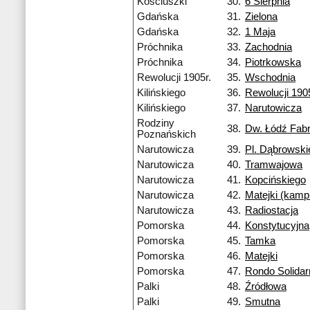
Kościuszki
30.
6 Sierpnia
Gdańska
31.
Zielona
Gdańska
32.
1 Maja
Próchnika
33.
Zachodnia
Próchnika
34.
Piotrkowska
Rewolucji 1905r.
35.
Wschodnia
Kilińskiego
36.
Rewolucji 1905
Kilińskiego
37.
Narutowicza
Rodziny
38.
Dw. Łódź Fab
Poznańskich
Narutowicza
39.
Pl. Dąbrowski
Narutowicza
40.
Tramwajowa
Narutowicza
41.
Kopcińskiego
Narutowicza
42.
Matejki (kamp
Narutowicza
43.
Radiostacja
Pomorska
44.
Konstytucyjna
Pomorska
45.
Tamka
Pomorska
46.
Matejki
Pomorska
47.
Rondo Solidar
Palki
48.
Źródłowa
Palki
49.
Smutna