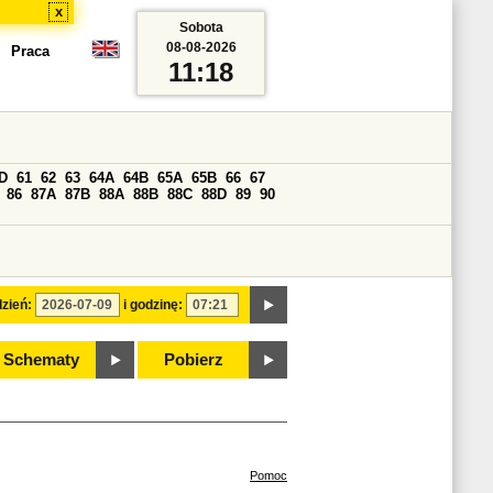
x
Sobota
08-08-2026
Praca
11:18
D
61
62
63
64A
64B
65A
65B
66
67
86
87A
87B
88A
88B
88C
88D
89
90
zień:
i godzinę:
Schematy
Pobierz
Pomoc