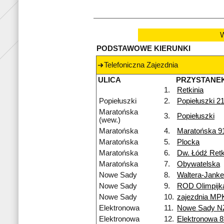
W
PODSTAWOWE KIERUNKI
Telefoniczna Zajezdnia
ULICA
PRZYSTANE
1.
Retkinia
Popiełuszki
2.
Popiełuszki 2
Maratońska
3.
Popiełuszki
(wew.)
Maratońska
4.
Maratońska 9
Maratońska
5.
Plocka
Maratońska
6.
Dw. Łódź Retk
Maratońska
7.
Obywatelska
Nowe Sady
8.
Waltera-Jank
Nowe Sady
9.
ROD Olimpijk
Nowe Sady
10.
zajezdnia MP
Elektronowa
11.
Nowe Sady N
Elektronowa
12.
Elektronowa 