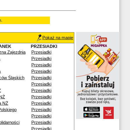
e.
Pokaż na mapie
ANEK
PRZESIADKI
czna Zajezdnia
Przesiadki
a
Przesiadki
Przesiadki
a
Przesiadki
ców Śląskich
Przesiadki
Przesiadki
Ż
Przesiadki
 NŻ
Przesiadki
a NŻ
Przesiadki
olskiego
Przesiadki
Przesiadki
lidarności
Przesiadki
Przesiadki