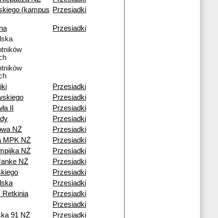
skiego (kampus
Przesiadki
na
Przesiadki
lska
tników
ch
tników
ch
iki
Przesiadki
wskiego
Przesiadki
ła II
Przesiadki
dy
Przesiadki
owa NŻ
Przesiadki
ia MPK NŻ
Przesiadki
mpijka NŻ
Przesiadki
Janke NŻ
Przesiadki
kiego
Przesiadki
lska
Przesiadki
 Retkinia
Przesiadki
Przesiadki
ska 91 NŻ
Przesiadki