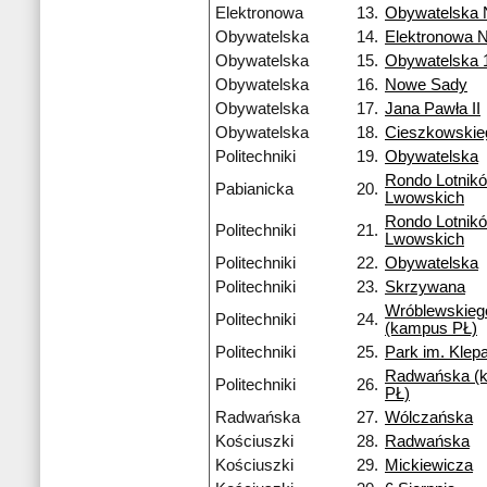
Elektronowa
13.
Obywatelska
Obywatelska
14.
Elektronowa 
Obywatelska
15.
Obywatelska 
Obywatelska
16.
Nowe Sady
Obywatelska
17.
Jana Pawła II
Obywatelska
18.
Cieszkowskie
Politechniki
19.
Obywatelska
Rondo Lotnik
Pabianicka
20.
Lwowskich
Rondo Lotnik
Politechniki
21.
Lwowskich
Politechniki
22.
Obywatelska
Politechniki
23.
Skrzywana
Wróblewskieg
Politechniki
24.
(kampus PŁ)
Politechniki
25.
Park im. Klep
Radwańska (
Politechniki
26.
PŁ)
Radwańska
27.
Wólczańska
Kościuszki
28.
Radwańska
Kościuszki
29.
Mickiewicza