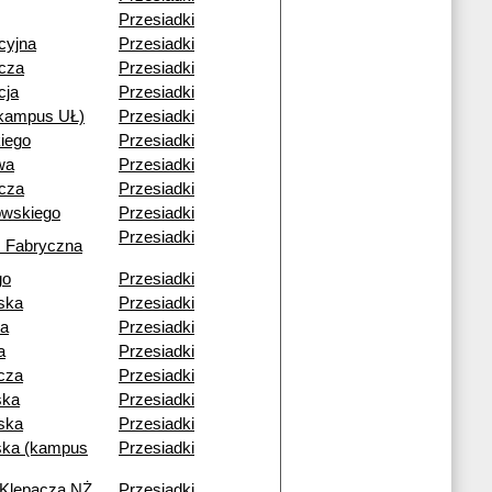
Przesiadki
cyjna
Przesiadki
cza
Przesiadki
cja
Przesiadki
(kampus UŁ)
Przesiadki
iego
Przesiadki
wa
Przesiadki
cza
Przesiadki
owskiego
Przesiadki
Przesiadki
 Fabryczna
go
Przesiadki
ska
Przesiadki
ia
Przesiadki
a
Przesiadki
cza
Przesiadki
ska
Przesiadki
ska
Przesiadki
ka (kampus
Przesiadki
 Klepacza NŻ
Przesiadki