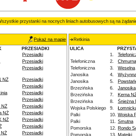
szystkie przystanki na nocnych liniach autobusowych są na żądani
Pokaż na mapie
Retkinia
K
PRZESIADKI
ULICA
PRZYST
Przesiadki
1.
Telefoni
1
Przesiadki
Telefoniczna
2.
Chmurn
Przesiadki
Telefoniczna
3.
Weselna
Janosika
4.
Wyżynn
1 NŻ
Przesiadki
Janosika
5.
Powstań
Przesiadki
Brzezińska
6.
Janosika
inia
Przesiadki
Brzezińska
7.
Kerna N
Przesiadki
Brzezińska
8.
Śnieżna
e NŻ
Przesiadki
Wojska Polskiego
9.
Łomnick
a NŻ
Przesiadki
Palki
10.
Wojska P
K NŻ
Przesiadki
Palki
11.
Smutna
Ż
Przesiadki
Pomorska
12.
Rondo So
8 NŻ
Przesiadki
Pomorska
13.
Matejki