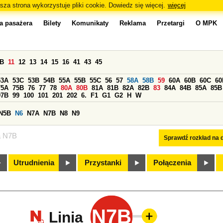
sza strona wykorzystuje pliki cookie. Dowiedz się więcej.
więcej
a pasażera
Bilety
Komunikaty
Reklama
Przetargi
O MPK
0B
11
12
13
14
15
16
41
43
45
53A
53C
53B
54B
55A
55B
55C
56
57
58A
58B
59
60A
60B
60C
60
75A
75B
76
77
78
80A
80B
81A
81B
82A
82B
83
84A
84B
85A
85B
97B
99
100
101
201
202
6.
F1
G1
G2
H
W
N5B
N6
N7A
N7B
N8
N9
a N7B
Sprawdź rozkład na d
Utrudnienia
Przystanki
Połączenia
N7B
Linia