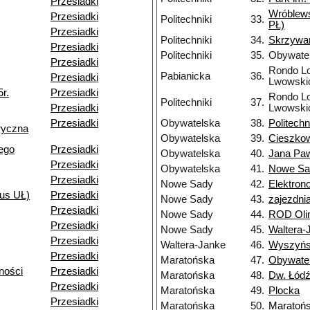
Przesiadki
Wróblew
Przesiadki
Politechniki
33.
PŁ)
Przesiadki
Politechniki
34.
Skrzywa
Przesiadki
Politechniki
35.
Obywate
Przesiadki
Rondo Lo
Pabianicka
36.
Przesiadki
Lwowski
r.
Przesiadki
Rondo Lo
Politechniki
37.
Przesiadki
Lwowski
Przesiadki
Obywatelska
38.
Politechn
ryczna
Obywatelska
39.
Cieszko
ego
Przesiadki
Obywatelska
40.
Jana Paw
Przesiadki
Obywatelska
41.
Nowe Sa
Przesiadki
Nowe Sady
42.
Elektron
us UŁ)
Przesiadki
Nowe Sady
43.
zajezdn
Przesiadki
Nowe Sady
44.
ROD Oli
Przesiadki
Nowe Sady
45.
Waltera-
Przesiadki
Waltera-Janke
46.
Wyszyńs
Przesiadki
Maratońska
47.
Obywate
ności
Przesiadki
Maratońska
48.
Dw. Łódź
Przesiadki
Maratońska
49.
Plocka
Przesiadki
Maratońska
50.
Maratoń