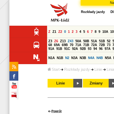
Na
Rozkłady jazdy
Dl
Z
Z1
Z2
0
1
2
3
4
5
6
7
8
9
10A
1
Z3
Z6
Z13
Z43
50A
50B
51A
51B
52
68
69A
69B
70
71A
71B
72A
72B
73
91A
91B
91C
92A
92B
93
94
96
97A
N1A
N1B
N2
N3A
N3B
N4A
N4B
N5A
Start
Rozkłady jazdy
Linie
Lini
Linie
Zmiany
Powrót