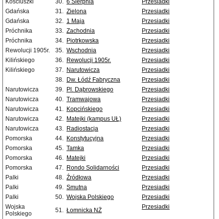
Kościuszki
30.
6 Sierpnia
Przesiadki
Gdańska
31.
Zielona
Przesiadki
Gdańska
32.
1 Maja
Przesiadki
Próchnika
33.
Zachodnia
Przesiadki
Próchnika
34.
Piotrkowska
Przesiadki
Rewolucji 1905r.
35.
Wschodnia
Przesiadki
Kilińskiego
36.
Rewolucji 1905r.
Przesiadki
Kilińskiego
37.
Narutowicza
Przesiadki
38.
Dw. Łódź Fabryczna
Przesiadki
Narutowicza
39.
Pl. Dąbrowskiego
Przesiadki
Narutowicza
40.
Tramwajowa
Przesiadki
Narutowicza
41.
Kopcińskiego
Przesiadki
Narutowicza
42.
Matejki (kampus UŁ)
Przesiadki
Narutowicza
43.
Radiostacja
Przesiadki
Pomorska
44.
Konstytucyjna
Przesiadki
Pomorska
45.
Tamka
Przesiadki
Pomorska
46.
Matejki
Przesiadki
Pomorska
47.
Rondo Solidarności
Przesiadki
Palki
48.
Źródłowa
Przesiadki
Palki
49.
Smutna
Przesiadki
Palki
50.
Wojska Polskiego
Przesiadki
Wojska
Przesiadki
51.
Łomnicka NŻ
Polskiego