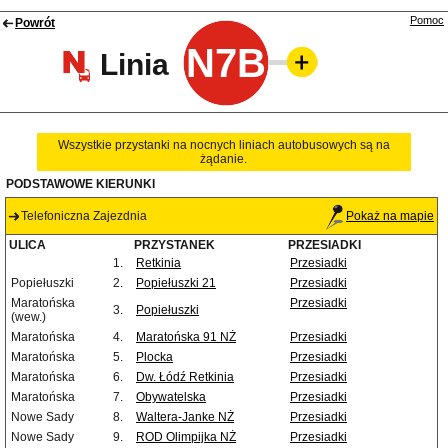
Pomoc
Powrót
N7B
Linia
Wszystkie przystanki na nocnych liniach autobusowych są na
żądanie.
PODSTAWOWE KIERUNKI
Telefoniczna Zajezdnia
Pokaż na mapie
ULICA
PRZYSTANEK
PRZESIADKI
1.
Retkinia
Przesiadki
Popiełuszki
2.
Popiełuszki 21
Przesiadki
Maratońska
Przesiadki
3.
Popiełuszki
(wew.)
Maratońska
4.
Maratońska 91 NŻ
Przesiadki
Maratońska
5.
Plocka
Przesiadki
Maratońska
6.
Dw. Łódź Retkinia
Przesiadki
Maratońska
7.
Obywatelska
Przesiadki
Nowe Sady
8.
Waltera-Janke NŻ
Przesiadki
Nowe Sady
9.
ROD Olimpijka NŻ
Przesiadki