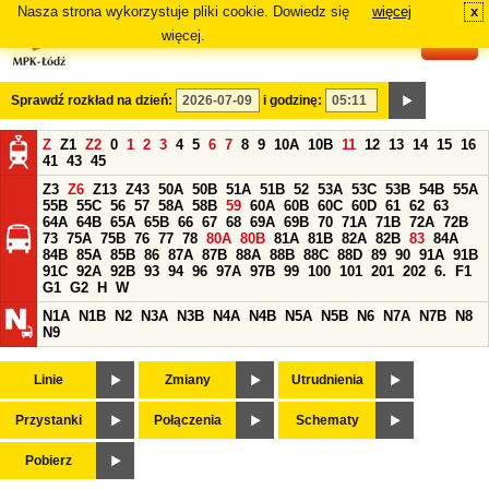
Nasza strona wykorzystuje pliki cookie. Dowiedz się
więcej
x
#
więcej.
Sprawdź rozkład na dzień:
i godzinę:
Z
Z1
Z2
0
1
2
3
4
5
6
7
8
9
10A
10B
11
12
13
14
15
16
41
43
45
Z3
Z6
Z13
Z43
50A
50B
51A
51B
52
53A
53C
53B
54B
55A
55B
55C
56
57
58A
58B
59
60A
60B
60C
60D
61
62
63
64A
64B
65A
65B
66
67
68
69A
69B
70
71A
71B
72A
72B
73
75A
75B
76
77
78
80A
80B
81A
81B
82A
82B
83
84A
84B
85A
85B
86
87A
87B
88A
88B
88C
88D
89
90
91A
91B
91C
92A
92B
93
94
96
97A
97B
99
100
101
201
202
6.
F1
G1
G2
H
W
N1A
N1B
N2
N3A
N3B
N4A
N4B
N5A
N5B
N6
N7A
N7B
N8
N9
Linie
Zmiany
Utrudnienia
Przystanki
Połączenia
Schematy
Pobierz