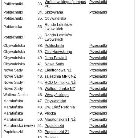
Wróblewskiego (kampus
Przesiadki
Politechniki
33.
PŁ)
Politechniki
34.
Skrzywana
Przesiadki
Politechniki
35.
Obywatelska
Rondo Lotników
Pabianicka
36.
Lwowskich
Rondo Lotników
Politechniki
37.
Lwowskich
Obywatelska
38.
Politechniki
Przesiadki
Obywatelska
39.
Cieszkowskiego
Przesiadki
Obywatelska
40.
Jana Pawła II
Przesiadki
Obywatelska
41.
Nowe Sady
Przesiadki
Nowe Sady
42.
Elektronowa NŻ
Przesiadki
Nowe Sady
43.
zajezdnia MPK NŻ
Przesiadki
Nowe Sady
44.
ROD Olimpijka NŻ
Przesiadki
Nowe Sady
45.
Waltera-Janke NŻ
Przesiadki
Waltera-Janke
46.
Wyszyńskiego
Przesiadki
Maratońska
47.
Obywatelska
Przesiadki
Maratońska
48.
Dw. Łódź Retkinia
Przesiadki
Maratońska
49.
Plocka
Przesiadki
Maratońska
50.
Maratońska 91 NŻ
Przesiadki
Maratońska (wew.)
51.
Popiełuszki
Przesiadki
Popiełuszki
52.
Popiełuszki 21
Przesiadki