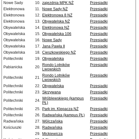
Nowe Sady
10.
zajezdnia MPK NŻ
Przesiadki
Elektronowa
11.
Nowe Sady NŻ
Przesiadki
Elektronowa
12.
Elektronowa 8 NŻ
Przesiadki
Elektronowa
13.
Obywatelska NŻ
Przesiadki
Obywatelska
14.
Elektronowa NŻ
Przesiadki
Obywatelska
15.
Obywatelska 106
Przesiadki
Obywatelska
16.
Nowe Sady
Przesiadki
Obywatelska
17.
Jana Pawła II
Przesiadki
Obywatelska
18.
Cieszkowskiego NŻ
Przesiadki
Politechniki
19.
Obywatelska
Przesiadki
Rondo Lotników
Przesiadki
Pabianicka
20.
Lwowskich
Rondo Lotników
Przesiadki
Politechniki
21.
Lwowskich
Politechniki
22.
Obywatelska
Przesiadki
Politechniki
23.
Skrzywana
Przesiadki
Wróblewskiego (kampus
Przesiadki
Politechniki
24.
PŁ)
Politechniki
25.
Park im. Klepacza NŻ
Przesiadki
Politechniki
26.
Radwańska (kampus PŁ)
Przesiadki
Radwańska
27.
Wólczańska
Przesiadki
Kościuszki
28.
Radwańska
Przesiadki
29.
Mickiewicza
Przesiadki