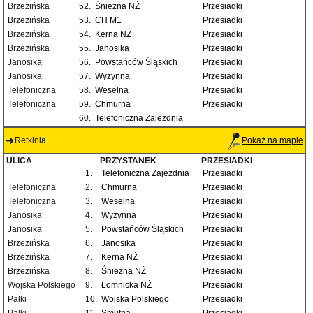
Brzezińska
52.
Śnieżna NŻ
Przesiadki
Brzezińska
53.
CH M1
Przesiadki
Brzezińska
54.
Kerna NŻ
Przesiadki
Brzezińska
55.
Janosika
Przesiadki
Janosika
56.
Powstańców Śląskich
Przesiadki
Janosika
57.
Wyżynna
Przesiadki
Telefoniczna
58.
Weselna
Przesiadki
Telefoniczna
59.
Chmurna
Przesiadki
60.
Telefoniczna Zajezdnia
Retkinia
Pokaż na mapie
ULICA
PRZYSTANEK
PRZESIADKI
1.
Telefoniczna Zajezdnia
Przesiadki
Telefoniczna
2.
Chmurna
Przesiadki
Telefoniczna
3.
Weselna
Przesiadki
Janosika
4.
Wyżynna
Przesiadki
Janosika
5.
Powstańców Śląskich
Przesiadki
Brzezińska
6.
Janosika
Przesiadki
Brzezińska
7.
Kerna NŻ
Przesiadki
Brzezińska
8.
Śnieżna NŻ
Przesiadki
Wojska Polskiego
9.
Łomnicka NŻ
Przesiadki
Palki
10.
Wojska Polskiego
Przesiadki