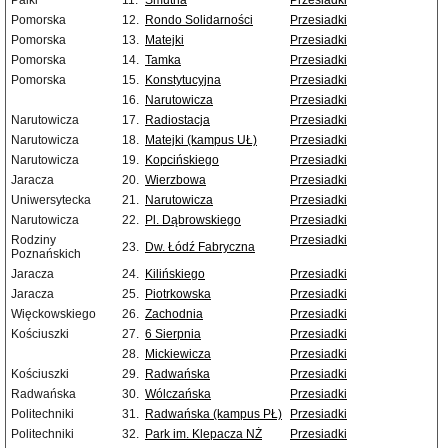
Palki
11.
Smutna
Przesiadki
Pomorska
12.
Rondo Solidarności
Przesiadki
Pomorska
13.
Matejki
Przesiadki
Pomorska
14.
Tamka
Przesiadki
Pomorska
15.
Konstytucyjna
Przesiadki
16.
Narutowicza
Przesiadki
Narutowicza
17.
Radiostacja
Przesiadki
Narutowicza
18.
Matejki (kampus UŁ)
Przesiadki
Narutowicza
19.
Kopcińskiego
Przesiadki
Jaracza
20.
Wierzbowa
Przesiadki
Uniwersytecka
21.
Narutowicza
Przesiadki
Narutowicza
22.
Pl. Dąbrowskiego
Przesiadki
Rodziny
Przesiadki
23.
Dw. Łódź Fabryczna
Poznańskich
Jaracza
24.
Kilińskiego
Przesiadki
Jaracza
25.
Piotrkowska
Przesiadki
Więckowskiego
26.
Zachodnia
Przesiadki
Kościuszki
27.
6 Sierpnia
Przesiadki
28.
Mickiewicza
Przesiadki
Kościuszki
29.
Radwańska
Przesiadki
Radwańska
30.
Wólczańska
Przesiadki
Politechniki
31.
Radwańska (kampus PŁ)
Przesiadki
Politechniki
32.
Park im. Klepacza NŻ
Przesiadki