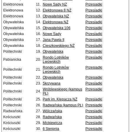
Elektronowa
11.
Nowe Sady NŻ
Przesiadki
Elektronowa
12.
Elektronowa 8 NŻ
Przesiadki
Elektronowa
13.
Obywatelska NŻ
Przesiadki
Obywatelska
14.
Elektronowa NŻ
Przesiadki
Obywatelska
15.
Obywatelska 106
Przesiadki
Obywatelska
16.
Nowe Sady
Przesiadki
Obywatelska
17.
Jana Pawła II
Przesiadki
Obywatelska
18.
Cieszkowskiego NŻ
Przesiadki
Politechniki
19.
Obywatelska
Przesiadki
Rondo Lotników
Przesiadki
Pabianicka
20.
Lwowskich
Rondo Lotników
Przesiadki
Politechniki
21.
Lwowskich
Politechniki
22.
Obywatelska
Przesiadki
Politechniki
23.
Skrzywana
Przesiadki
Wróblewskiego (kampus
Przesiadki
Politechniki
24.
PŁ)
Politechniki
25.
Park im. Klepacza NŻ
Przesiadki
Politechniki
26.
Radwańska (kampus PŁ)
Przesiadki
Radwańska
27.
Wólczańska
Przesiadki
Kościuszki
28.
Radwańska
Przesiadki
Kościuszki
29.
Mickiewicza
Przesiadki
Kościuszki
30.
6 Sierpnia
Przesiadki