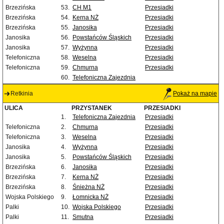
Brzezińska
53.
CH M1
Przesiadki
Brzezińska
54.
Kerna NŻ
Przesiadki
Brzezińska
55.
Janosika
Przesiadki
Janosika
56.
Powstańców Śląskich
Przesiadki
Janosika
57.
Wyżynna
Przesiadki
Telefoniczna
58.
Weselna
Przesiadki
Telefoniczna
59.
Chmurna
Przesiadki
60.
Telefoniczna Zajezdnia
Retkinia
Pokaż na mapie
ULICA
PRZYSTANEK
PRZESIADKI
1.
Telefoniczna Zajezdnia
Przesiadki
Telefoniczna
2.
Chmurna
Przesiadki
Telefoniczna
3.
Weselna
Przesiadki
Janosika
4.
Wyżynna
Przesiadki
Janosika
5.
Powstańców Śląskich
Przesiadki
Brzezińska
6.
Janosika
Przesiadki
Brzezińska
7.
Kerna NŻ
Przesiadki
Brzezińska
8.
Śnieżna NŻ
Przesiadki
Wojska Polskiego
9.
Łomnicka NŻ
Przesiadki
Palki
10.
Wojska Polskiego
Przesiadki
Palki
11.
Smutna
Przesiadki