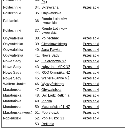
PŁ)
Politechniki
34.
Skrzywana
Przesiadki
Politechniki
35.
Obywatelska
Rondo Lotników
Pabianicka
36.
Lwowskich
Rondo Lotników
Politechniki
37.
Lwowskich
Obywatelska
38.
Politechniki
Przesiadki
Obywatelska
39.
Cieszkowskiego
Przesiadki
Obywatelska
40.
Jana Pawła II
Przesiadki
Obywatelska
41.
Nowe Sady
Przesiadki
Nowe Sady
42.
Elektronowa NŻ
Przesiadki
Nowe Sady
43.
zajezdnia MPK NŻ
Przesiadki
Nowe Sady
44.
ROD Olimpijka NŻ
Przesiadki
Nowe Sady
45.
Waltera-Janke NŻ
Przesiadki
Waltera-Janke
46.
Wyszyńskiego
Przesiadki
Maratońska
47.
Obywatelska
Przesiadki
Maratońska
48.
Dw. Łódź Retkinia
Przesiadki
Maratońska
49.
Plocka
Przesiadki
Maratońska
50.
Maratońska 91 NŻ
Przesiadki
Maratońska (wew.)
51.
Popiełuszki
Przesiadki
Popiełuszki
52.
Popiełuszki 21
Przesiadki
53.
Retkinia