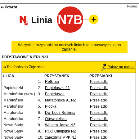
Pomoc
Powrót
N7B
Linia
Wszystkie przystanki na nocnych liniach autobusowych są na
żądanie.
PODSTAWOWE KIERUNKI
Telefoniczna Zajezdnia
Pokaż na mapie
ULICA
PRZYSTANEK
PRZESIADKI
1.
Retkinia
Przesiadki
Popiełuszki
2.
Popiełuszki 21
Przesiadki
Maratońska (wew.)
3.
Popiełuszki
Przesiadki
Maratońska
4.
Maratońska 91 NŻ
Przesiadki
Maratońska
5.
Plocka
Przesiadki
Maratońska
6.
Dw. Łódź Retkinia
Przesiadki
Maratońska
7.
Obywatelska
Przesiadki
Nowe Sady
8.
Waltera-Janke NŻ
Przesiadki
Nowe Sady
9.
ROD Olimpijka NŻ
Przesiadki
Nowe Sady
10.
zajezdnia MPK NŻ
Przesiadki