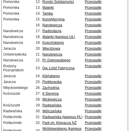
Pomorska
12.
Rondo Solidarności
Przesiadki
Pomorska
13.
Matejki
Przesiadki
Pomorska
14.
Tamka
Przesiadki
Pomorska
15.
Konstytucyjna
Przesiadki
16.
Narutowicza
Przesiadki
Narutowicza
17.
Radiostacja
Przesiadki
Narutowicza
18.
Matejki (kampus UŁ)
Przesiadki
Narutowicza
19.
Kopcińskiego
Przesiadki
Jaracza
20.
Wierzbowa
Przesiadki
Uniwersytecka
21.
Narutowicza
Przesiadki
Narutowicza
22.
Pl. Dąbrowskiego
Przesiadki
Rodziny
Przesiadki
23.
Dw. Łódź Fabryczna
Poznańskich
Jaracza
24.
Kilińskiego
Przesiadki
Jaracza
25.
Piotrkowska
Przesiadki
Więckowskiego
26.
Zachodnia
Przesiadki
Kościuszki
27.
6 Sierpnia
Przesiadki
28.
Mickiewicza
Przesiadki
Kościuszki
29.
Radwańska
Przesiadki
Radwańska
30.
Wólczańska
Przesiadki
Politechniki
31.
Radwańska (kampus PŁ)
Przesiadki
Politechniki
32.
Park im. Klepacza NŻ
Przesiadki
Wróblewskiego (kampus
Przesiadki
Politechniki
33.