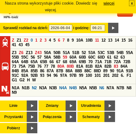
Nasza strona wykorzystuje pliki cookie. Dowiedz się
więcej
x
#
więcej.
Sprawdź rozkład na dzień:
i godzinę:
Z
Z1
Z2
0
1
2
3
4
5
6
7
8
9
10A
10B
11
12
13
14
15
16
41
43
45
Z3
Z6
Z13
Z43
50A
50B
51A
51B
52
53A
53C
53B
54B
55A
55B
55C
56
57
58A
58B
59
60A
60B
60C
60D
61
62
63
64A
64B
65A
65B
66
67
68
69A
69B
70
71A
71B
72A
72B
73
75A
75B
76
77
78
80A
80B
81A
81B
82A
82B
83
84A
84B
85A
85B
86
87A
87B
88A
88B
88C
88D
89
90
91A
91B
91C
92A
92B
93
94
96
97A
97B
99
100
101
201
202
6.
F1
G1
G2
H
W
N1A
N1B
N2
N3A
N3B
N4A
N4B
N5A
N5B
N6
N7A
N7B
N8
N9
Linie
Zmiany
Utrudnienia
Przystanki
Połączenia
Schematy
Pobierz