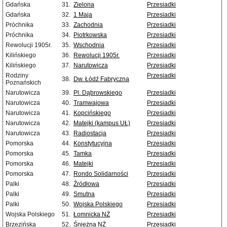
Gdańska
31.
Zielona
Przesiadki
Gdańska
32.
1 Maja
Przesiadki
Próchnika
33.
Zachodnia
Przesiadki
Próchnika
34.
Piotrkowska
Przesiadki
Rewolucji 1905r.
35.
Wschodnia
Przesiadki
Kilińskiego
36.
Rewolucji 1905r.
Przesiadki
Kilińskiego
37.
Narutowicza
Przesiadki
Rodziny
Przesiadki
38.
Dw. Łódź Fabryczna
Poznańskich
Narutowicza
39.
Pl. Dąbrowskiego
Przesiadki
Narutowicza
40.
Tramwajowa
Przesiadki
Narutowicza
41.
Kopcińskiego
Przesiadki
Narutowicza
42.
Matejki (kampus UŁ)
Przesiadki
Narutowicza
43.
Radiostacja
Przesiadki
Pomorska
44.
Konstytucyjna
Przesiadki
Pomorska
45.
Tamka
Przesiadki
Pomorska
46.
Matejki
Przesiadki
Pomorska
47.
Rondo Solidarności
Przesiadki
Palki
48.
Źródłowa
Przesiadki
Palki
49.
Smutna
Przesiadki
Palki
50.
Wojska Polskiego
Przesiadki
Wojska Polskiego
51.
Łomnicka NŻ
Przesiadki
Brzezińska
52.
Śnieżna NŻ
Przesiadki