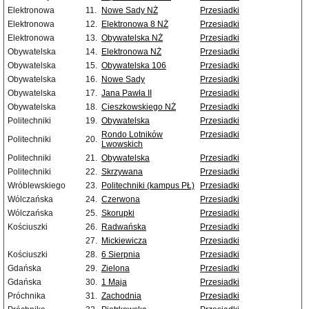
Elektronowa
11.
Nowe Sady NŻ
Przesiadki
Elektronowa
12.
Elektronowa 8 NŻ
Przesiadki
Elektronowa
13.
Obywatelska NŻ
Przesiadki
Obywatelska
14.
Elektronowa NŻ
Przesiadki
Obywatelska
15.
Obywatelska 106
Przesiadki
Obywatelska
16.
Nowe Sady
Przesiadki
Obywatelska
17.
Jana Pawła II
Przesiadki
Obywatelska
18.
Cieszkowskiego NŻ
Przesiadki
Politechniki
19.
Obywatelska
Przesiadki
Rondo Lotników
Przesiadki
Politechniki
20.
Lwowskich
Politechniki
21.
Obywatelska
Przesiadki
Politechniki
22.
Skrzywana
Przesiadki
Wróblewskiego
23.
Politechniki (kampus PŁ)
Przesiadki
Wólczańska
24.
Czerwona
Przesiadki
Wólczańska
25.
Skorupki
Przesiadki
Kościuszki
26.
Radwańska
Przesiadki
27.
Mickiewicza
Przesiadki
Kościuszki
28.
6 Sierpnia
Przesiadki
Gdańska
29.
Zielona
Przesiadki
Gdańska
30.
1 Maja
Przesiadki
Próchnika
31.
Zachodnia
Przesiadki