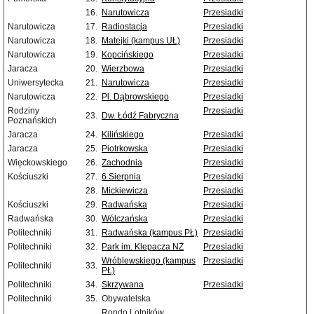
16.
Narutowicza
Przesiadki
Narutowicza
17.
Radiostacja
Przesiadki
Narutowicza
18.
Matejki (kampus UŁ)
Przesiadki
Narutowicza
19.
Kopcińskiego
Przesiadki
Jaracza
20.
Wierzbowa
Przesiadki
Uniwersytecka
21.
Narutowicza
Przesiadki
Narutowicza
22.
Pl. Dąbrowskiego
Przesiadki
Rodziny
Przesiadki
23.
Dw. Łódź Fabryczna
Poznańskich
Jaracza
24.
Kilińskiego
Przesiadki
Jaracza
25.
Piotrkowska
Przesiadki
Więckowskiego
26.
Zachodnia
Przesiadki
Kościuszki
27.
6 Sierpnia
Przesiadki
28.
Mickiewicza
Przesiadki
Kościuszki
29.
Radwańska
Przesiadki
Radwańska
30.
Wólczańska
Przesiadki
Politechniki
31.
Radwańska (kampus PŁ)
Przesiadki
Politechniki
32.
Park im. Klepacza NŻ
Przesiadki
Wróblewskiego (kampus
Przesiadki
Politechniki
33.
PŁ)
Politechniki
34.
Skrzywana
Przesiadki
Politechniki
35.
Obywatelska
Rondo Lotników