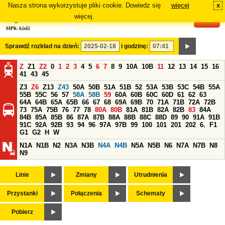
Nasza strona wykorzystuje pliki cookie. Dowiedz się
więcej
x
#
więcej.
Sprawdź rozkład na dzień:
i godzinę:
Z
Z1
Z2
0
1
2
3
4
5
6
7
8
9
10A
10B
11
12
13
14
15
16
41
43
45
Z3
Z6
Z13
Z43
50A
50B
51A
51B
52
53A
53B
53C
54B
55A
55B
55C
56
57
58A
58B
59
60A
60B
60C
60D
61
62
63
64A
64B
65A
65B
66
67
68
69A
69B
70
71A
71B
72A
72B
73
75A
75B
76
77
78
80A
80B
81A
81B
82A
82B
83
84A
84B
85A
85B
86
87A
87B
88A
88B
88C
88D
89
90
91A
91B
91C
92A
92B
93
94
96
97A
97B
99
100
101
201
202
6.
F1
G1
G2
H
W
N1A
N1B
N2
N3A
N3B
N4A
N4B
N5A
N5B
N6
N7A
N7B
N8
N9
Linie
Zmiany
Utrudnienia
Przystanki
Połączenia
Schematy
Pobierz