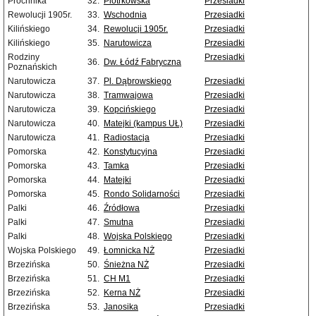
Próchnika
32.
Piotrkowska
Przesiadki
Rewolucji 1905r.
33.
Wschodnia
Przesiadki
Kilińskiego
34.
Rewolucji 1905r.
Przesiadki
Kilińskiego
35.
Narutowicza
Przesiadki
Rodziny
Przesiadki
36.
Dw. Łódź Fabryczna
Poznańskich
Narutowicza
37.
Pl. Dąbrowskiego
Przesiadki
Narutowicza
38.
Tramwajowa
Przesiadki
Narutowicza
39.
Kopcińskiego
Przesiadki
Narutowicza
40.
Matejki (kampus UŁ)
Przesiadki
Narutowicza
41.
Radiostacja
Przesiadki
Pomorska
42.
Konstytucyjna
Przesiadki
Pomorska
43.
Tamka
Przesiadki
Pomorska
44.
Matejki
Przesiadki
Pomorska
45.
Rondo Solidarności
Przesiadki
Palki
46.
Źródłowa
Przesiadki
Palki
47.
Smutna
Przesiadki
Palki
48.
Wojska Polskiego
Przesiadki
Wojska Polskiego
49.
Łomnicka NŻ
Przesiadki
Brzezińska
50.
Śnieżna NŻ
Przesiadki
Brzezińska
51.
CH M1
Przesiadki
Brzezińska
52.
Kerna NŻ
Przesiadki
Brzezińska
53.
Janosika
Przesiadki