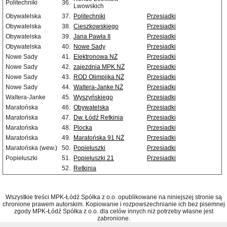
Politechniki
36.
Lwowskich
Obywatelska
37.
Politechniki
Przesiadki
Obywatelska
38.
Cieszkowskiego
Przesiadki
Obywatelska
39.
Jana Pawła II
Przesiadki
Obywatelska
40.
Nowe Sady
Przesiadki
Nowe Sady
41.
Elektronowa NŻ
Przesiadki
Nowe Sady
42.
zajezdnia MPK NŻ
Przesiadki
Nowe Sady
43.
ROD Olimpijka NŻ
Przesiadki
Nowe Sady
44.
Waltera-Janke NŻ
Przesiadki
Waltera-Janke
45.
Wyszyńskiego
Przesiadki
Maratońska
46.
Obywatelska
Przesiadki
Maratońska
47.
Dw. Łódź Retkinia
Przesiadki
Maratońska
48.
Plocka
Przesiadki
Maratońska
49.
Maratońska 91 NŻ
Przesiadki
Maratońska (wew.)
50.
Popiełuszki
Przesiadki
Popiełuszki
51.
Popiełuszki 21
Przesiadki
52.
Retkinia
Wszystkie treści MPK-Łódź Spółka z o.o. opublikowane na niniejszej stronie są
chronione prawem autorskim. Kopiowanie i rozpowszechnianie ich bez pisemnej
zgody MPK-Łódź Spółka z o.o. dla celów innych niż potrzeby własne jest
zabronione.