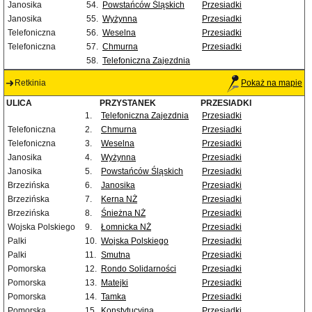
Janosika
54.
Powstańców Śląskich
Przesiadki
Janosika
55.
Wyżynna
Przesiadki
Telefoniczna
56.
Weselna
Przesiadki
Telefoniczna
57.
Chmurna
Przesiadki
58.
Telefoniczna Zajezdnia
Retkinia
Pokaż na mapie
ULICA
PRZYSTANEK
PRZESIADKI
1.
Telefoniczna Zajezdnia
Przesiadki
Telefoniczna
2.
Chmurna
Przesiadki
Telefoniczna
3.
Weselna
Przesiadki
Janosika
4.
Wyżynna
Przesiadki
Janosika
5.
Powstańców Śląskich
Przesiadki
Brzezińska
6.
Janosika
Przesiadki
Brzezińska
7.
Kerna NŻ
Przesiadki
Brzezińska
8.
Śnieżna NŻ
Przesiadki
Wojska Polskiego
9.
Łomnicka NŻ
Przesiadki
Palki
10.
Wojska Polskiego
Przesiadki
Palki
11.
Smutna
Przesiadki
Pomorska
12.
Rondo Solidarności
Przesiadki
Pomorska
13.
Matejki
Przesiadki
Pomorska
14.
Tamka
Przesiadki
Pomorska
15.
Konstytucyjna
Przesiadki