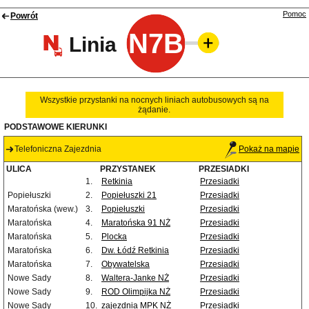
Pomoc
Powrót
N7B
Linia
Wszystkie przystanki na nocnych liniach autobusowych są na
żądanie.
PODSTAWOWE KIERUNKI
Telefoniczna Zajezdnia
Pokaż na mapie
ULICA
PRZYSTANEK
PRZESIADKI
1.
Retkinia
Przesiadki
Popiełuszki
2.
Popiełuszki 21
Przesiadki
Maratońska (wew.)
3.
Popiełuszki
Przesiadki
Maratońska
4.
Maratońska 91 NŻ
Przesiadki
Maratońska
5.
Plocka
Przesiadki
Maratońska
6.
Dw. Łódź Retkinia
Przesiadki
Maratońska
7.
Obywatelska
Przesiadki
Nowe Sady
8.
Waltera-Janke NŻ
Przesiadki
Nowe Sady
9.
ROD Olimpijka NŻ
Przesiadki
Nowe Sady
10.
zajezdnia MPK NŻ
Przesiadki