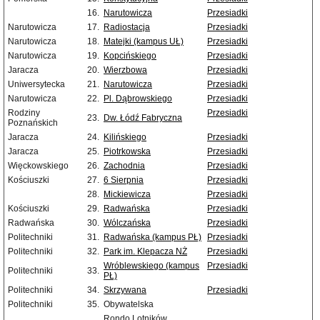
16.
Narutowicza
Przesiadki
Narutowicza
17.
Radiostacja
Przesiadki
Narutowicza
18.
Matejki (kampus UŁ)
Przesiadki
Narutowicza
19.
Kopcińskiego
Przesiadki
Jaracza
20.
Wierzbowa
Przesiadki
Uniwersytecka
21.
Narutowicza
Przesiadki
Narutowicza
22.
Pl. Dąbrowskiego
Przesiadki
Rodziny
Przesiadki
23.
Dw. Łódź Fabryczna
Poznańskich
Jaracza
24.
Kilińskiego
Przesiadki
Jaracza
25.
Piotrkowska
Przesiadki
Więckowskiego
26.
Zachodnia
Przesiadki
Kościuszki
27.
6 Sierpnia
Przesiadki
28.
Mickiewicza
Przesiadki
Kościuszki
29.
Radwańska
Przesiadki
Radwańska
30.
Wólczańska
Przesiadki
Politechniki
31.
Radwańska (kampus PŁ)
Przesiadki
Politechniki
32.
Park im. Klepacza NŻ
Przesiadki
Wróblewskiego (kampus
Przesiadki
Politechniki
33.
PŁ)
Politechniki
34.
Skrzywana
Przesiadki
Politechniki
35.
Obywatelska
Rondo Lotników