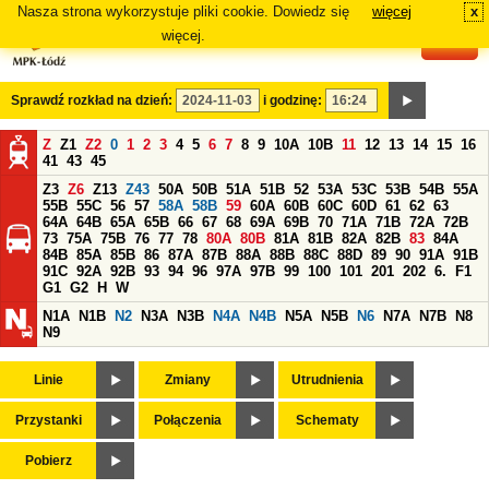
Nasza strona wykorzystuje pliki cookie. Dowiedz się
więcej
x
#
więcej.
Sprawdź rozkład na dzień:
i godzinę:
Z
Z1
Z2
0
1
2
3
4
5
6
7
8
9
10A
10B
11
12
13
14
15
16
41
43
45
Z3
Z6
Z13
Z43
50A
50B
51A
51B
52
53A
53C
53B
54B
55A
55B
55C
56
57
58A
58B
59
60A
60B
60C
60D
61
62
63
64A
64B
65A
65B
66
67
68
69A
69B
70
71A
71B
72A
72B
73
75A
75B
76
77
78
80A
80B
81A
81B
82A
82B
83
84A
84B
85A
85B
86
87A
87B
88A
88B
88C
88D
89
90
91A
91B
91C
92A
92B
93
94
96
97A
97B
99
100
101
201
202
6.
F1
G1
G2
H
W
N1A
N1B
N2
N3A
N3B
N4A
N4B
N5A
N5B
N6
N7A
N7B
N8
N9
Linie
Zmiany
Utrudnienia
Przystanki
Połączenia
Schematy
Pobierz