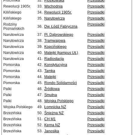
Próchnika
32.
Piotrkowska
Przesiadki
Rewolucji 1905r.
33.
Wschodnia
Przesiadki
Kilińskiego
34.
Rewolucji 1905r.
Przesiadki
Kilińskiego
35.
Narutowicza
Przesiadki
Rodziny
Przesiadki
36.
Dw. Łódź Fabryczna
Poznańskich
Narutowicza
37.
Pl. Dąbrowskiego
Przesiadki
Narutowicza
38.
Tramwajowa
Przesiadki
Narutowicza
39.
Kopcińskiego
Przesiadki
Narutowicza
40.
Matejki (kampus UŁ)
Przesiadki
Narutowicza
41.
Radiostacja
Przesiadki
Pomorska
42.
Konstytucyjna
Przesiadki
Pomorska
43.
Tamka
Przesiadki
Pomorska
44.
Matejki
Przesiadki
Pomorska
45.
Rondo Solidarności
Przesiadki
Palki
46.
Źródłowa
Przesiadki
Palki
47.
Smutna
Przesiadki
Palki
48.
Wojska Polskiego
Przesiadki
Wojska Polskiego
49.
Łomnicka NŻ
Przesiadki
Brzezińska
50.
Śnieżna NŻ
Przesiadki
Brzezińska
51.
CH M1
Przesiadki
Brzezińska
52.
Kerna NŻ
Przesiadki
Brzezińska
53.
Janosika
Przesiadki