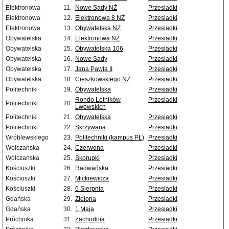
Elektronowa
11.
Nowe Sady NŻ
Przesiadki
Elektronowa
12.
Elektronowa 8 NŻ
Przesiadki
Elektronowa
13.
Obywatelska NŻ
Przesiadki
Obywatelska
14.
Elektronowa NŻ
Przesiadki
Obywatelska
15.
Obywatelska 106
Przesiadki
Obywatelska
16.
Nowe Sady
Przesiadki
Obywatelska
17.
Jana Pawła II
Przesiadki
Obywatelska
18.
Cieszkowskiego NŻ
Przesiadki
Politechniki
19.
Obywatelska
Przesiadki
Rondo Lotników
Przesiadki
Politechniki
20.
Lwowskich
Politechniki
21.
Obywatelska
Przesiadki
Politechniki
22.
Skrzywana
Przesiadki
Wróblewskiego
23.
Politechniki (kampus PŁ)
Przesiadki
Wólczańska
24.
Czerwona
Przesiadki
Wólczańska
25.
Skorupki
Przesiadki
Kościuszki
26.
Radwańska
Przesiadki
Kościuszki
27.
Mickiewicza
Przesiadki
Kościuszki
28.
6 Sierpnia
Przesiadki
Gdańska
29.
Zielona
Przesiadki
Gdańska
30.
1 Maja
Przesiadki
Próchnika
31.
Zachodnia
Przesiadki