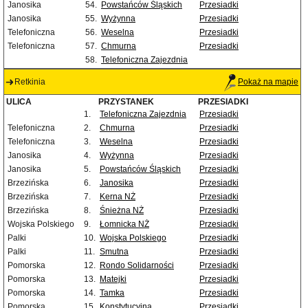
Janosika
54.
Powstańców Śląskich
Przesiadki
Janosika
55.
Wyżynna
Przesiadki
Telefoniczna
56.
Weselna
Przesiadki
Telefoniczna
57.
Chmurna
Przesiadki
58.
Telefoniczna Zajezdnia
Retkinia
Pokaż na mapie
ULICA
PRZYSTANEK
PRZESIADKI
1.
Telefoniczna Zajezdnia
Przesiadki
Telefoniczna
2.
Chmurna
Przesiadki
Telefoniczna
3.
Weselna
Przesiadki
Janosika
4.
Wyżynna
Przesiadki
Janosika
5.
Powstańców Śląskich
Przesiadki
Brzezińska
6.
Janosika
Przesiadki
Brzezińska
7.
Kerna NŻ
Przesiadki
Brzezińska
8.
Śnieżna NŻ
Przesiadki
Wojska Polskiego
9.
Łomnicka NŻ
Przesiadki
Palki
10.
Wojska Polskiego
Przesiadki
Palki
11.
Smutna
Przesiadki
Pomorska
12.
Rondo Solidarności
Przesiadki
Pomorska
13.
Matejki
Przesiadki
Pomorska
14.
Tamka
Przesiadki
Pomorska
15.
Konstytucyjna
Przesiadki