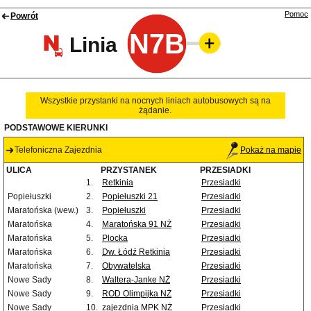
Pomoc
Powrót
N7B
Linia
Wszystkie przystanki na nocnych liniach autobusowych są na
żądanie.
PODSTAWOWE KIERUNKI
Telefoniczna Zajezdnia
Pokaż na mapie
ULICA
PRZYSTANEK
PRZESIADKI
1.
Retkinia
Przesiadki
Popiełuszki
2.
Popiełuszki 21
Przesiadki
Maratońska (wew.)
3.
Popiełuszki
Przesiadki
Maratońska
4.
Maratońska 91 NŻ
Przesiadki
Maratońska
5.
Plocka
Przesiadki
Maratońska
6.
Dw. Łódź Retkinia
Przesiadki
Maratońska
7.
Obywatelska
Przesiadki
Nowe Sady
8.
Waltera-Janke NŻ
Przesiadki
Nowe Sady
9.
ROD Olimpijka NŻ
Przesiadki
Nowe Sady
10.
zajezdnia MPK NŻ
Przesiadki