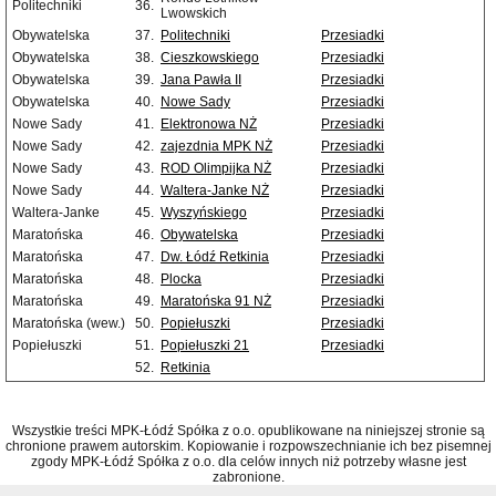
Politechniki
36.
Lwowskich
Obywatelska
37.
Politechniki
Przesiadki
Obywatelska
38.
Cieszkowskiego
Przesiadki
Obywatelska
39.
Jana Pawła II
Przesiadki
Obywatelska
40.
Nowe Sady
Przesiadki
Nowe Sady
41.
Elektronowa NŻ
Przesiadki
Nowe Sady
42.
zajezdnia MPK NŻ
Przesiadki
Nowe Sady
43.
ROD Olimpijka NŻ
Przesiadki
Nowe Sady
44.
Waltera-Janke NŻ
Przesiadki
Waltera-Janke
45.
Wyszyńskiego
Przesiadki
Maratońska
46.
Obywatelska
Przesiadki
Maratońska
47.
Dw. Łódź Retkinia
Przesiadki
Maratońska
48.
Plocka
Przesiadki
Maratońska
49.
Maratońska 91 NŻ
Przesiadki
Maratońska (wew.)
50.
Popiełuszki
Przesiadki
Popiełuszki
51.
Popiełuszki 21
Przesiadki
52.
Retkinia
Wszystkie treści MPK-Łódź Spółka z o.o. opublikowane na niniejszej stronie są
chronione prawem autorskim. Kopiowanie i rozpowszechnianie ich bez pisemnej
zgody MPK-Łódź Spółka z o.o. dla celów innych niż potrzeby własne jest
zabronione.