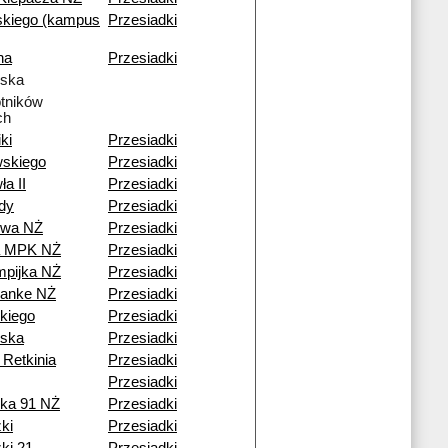
kiego (kampus
Przesiadki
na
Przesiadki
lska
tników
ch
ki
Przesiadki
skiego
Przesiadki
a II
Przesiadki
dy
Przesiadki
owa NŻ
Przesiadki
a MPK NŻ
Przesiadki
pijka NŻ
Przesiadki
Janke NŻ
Przesiadki
kiego
Przesiadki
lska
Przesiadki
 Retkinia
Przesiadki
Przesiadki
ka 91 NŻ
Przesiadki
ki
Przesiadki