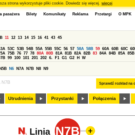
sza strona wykorzystuje pliki cookie. Dowiedz się więcej.
więcej
a pasażera
Bilety
Komunikaty
Reklama
Przetargi
O MPK
0B
11
12
13
14
15
16
41
43
45
53A
53C
53B
54B
55A
55B
55C
56
57
58A
58B
59
60A
60B
60C
60
75A
75B
76
77
78
80A
80B
81A
81B
82A
82B
83
84A
84B
85A
85B
97B
99
100
101
201
202
6.
F1
G1
G2
H
W
N5B
N6
N7A
N7B
N8
N9
a N7B
Sprawdź rozkład na d
Utrudnienia
Przystanki
Połączenia
N7B
Linia