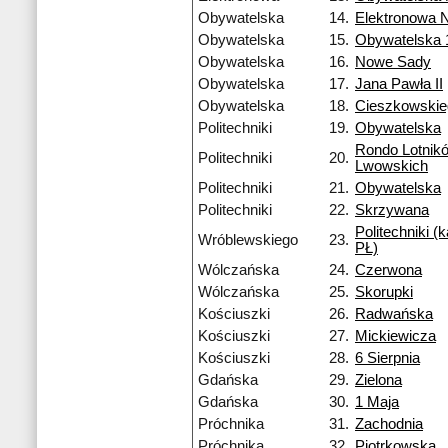
Obywatelska
14.
Elektronowa 
Obywatelska
15.
Obywatelska 
Obywatelska
16.
Nowe Sady
Obywatelska
17.
Jana Pawła II
Obywatelska
18.
Cieszkowski
Politechniki
19.
Obywatelska
Rondo Lotnik
Politechniki
20.
Lwowskich
Politechniki
21.
Obywatelska
Politechniki
22.
Skrzywana
Politechniki 
Wróblewskiego
23.
PŁ)
Wólczańska
24.
Czerwona
Wólczańska
25.
Skorupki
Kościuszki
26.
Radwańska
Kościuszki
27.
Mickiewicza
Kościuszki
28.
6 Sierpnia
Gdańska
29.
Zielona
Gdańska
30.
1 Maja
Próchnika
31.
Zachodnia
Próchnika
32.
Piotrkowska