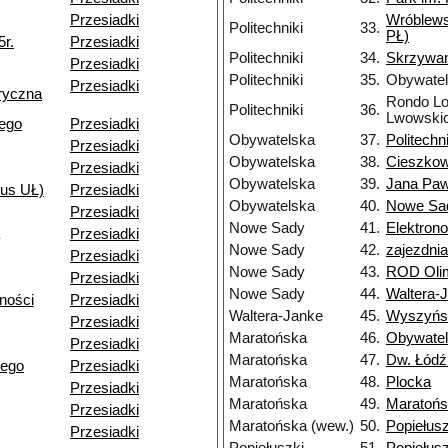
Przesiadki
Wróblews
Politechniki
33.
PŁ)
5r.
Przesiadki
Politechniki
34.
Skrzywa
Przesiadki
Politechniki
35.
Obywate
Przesiadki
ryczna
Rondo Lo
Politechniki
36.
Lwowski
iego
Przesiadki
Obywatelska
37.
Politechni
Przesiadki
Obywatelska
38.
Cieszkow
Przesiadki
Obywatelska
39.
Jana Pawł
pus UŁ)
Przesiadki
Obywatelska
40.
Nowe Sa
Przesiadki
Nowe Sady
41.
Elektron
Przesiadki
Nowe Sady
42.
zajezdni
Przesiadki
Nowe Sady
43.
ROD Olim
Przesiadki
Nowe Sady
44.
Waltera-
ności
Przesiadki
Waltera-Janke
45.
Wyszyńs
Przesiadki
Maratońska
46.
Obywate
Przesiadki
Maratońska
47.
Dw. Łódź
iego
Przesiadki
Maratońska
48.
Plocka
Przesiadki
Maratońska
49.
Maratońs
Przesiadki
Maratońska (wew.)
50.
Popiełusz
Przesiadki