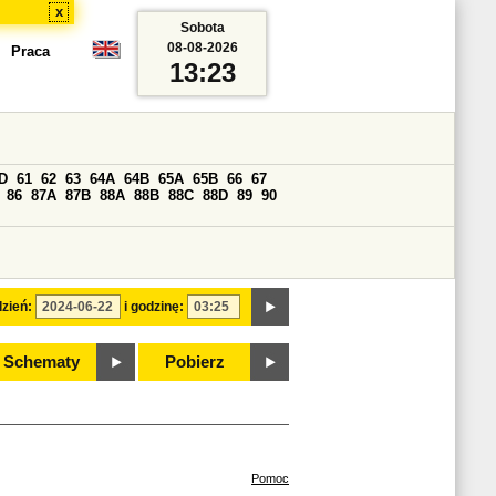
x
Sobota
08-08-2026
Praca
13:23
D
61
62
63
64A
64B
65A
65B
66
67
86
87A
87B
88A
88B
88C
88D
89
90
zień:
i godzinę:
Schematy
Pobierz
Pomoc