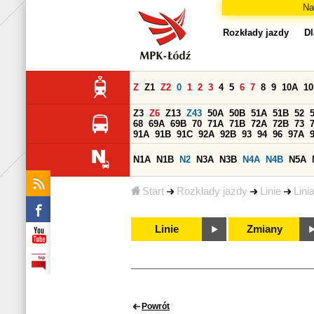
Na
Rozkłady jazdy
Dl
Z
Z1
Z2
0
1
2
3
4
5
6
7
8
9
10A
1
Z3
Z6
Z13
Z43
50A
50B
51A
51B
52
68
69A
69B
70
71A
71B
72A
72B
73
91A
91B
91C
92A
92B
93
94
96
97A
N1A
N1B
N2
N3A
N3B
N4A
N4B
N5A
Start
Rozkłady jazdy
Linie
Lini
Linie
Zmiany
Powrót