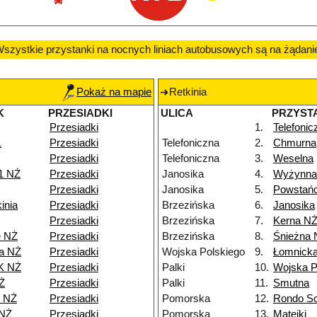
szystkie przystanki na nocnych liniach autobusowych są na żądani
Pokaż na mapie
Retkinia
K
PRZESIADKI
ULICA
PRZYST
Przesiadki
1.
Telefonic
1
Przesiadki
Telefoniczna
2.
Chmurna
Przesiadki
Telefoniczna
3.
Weselna
1 NŻ
Przesiadki
Janosika
4.
Wyżynna
Przesiadki
Janosika
5.
Powstańc
inia
Przesiadki
Brzezińska
6.
Janosika
Przesiadki
Brzezińska
7.
Kerna N
e NŻ
Przesiadki
Brzezińska
8.
Śnieżna 
a NŻ
Przesiadki
Wojska Polskiego
9.
Łomnick
K NŻ
Przesiadki
Palki
10.
Wojska P
Ż
Przesiadki
Palki
11.
Smutna
8 NŻ
Przesiadki
Pomorska
12.
Rondo So
 NŻ
Przesiadki
Pomorska
13.
Matejki