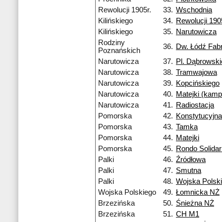
Rewolucji 1905r.
33.
Wschodnia
Kilińskiego
34.
Rewolucji 190
Kilińskiego
35.
Narutowicza
Rodziny
36.
Dw. Łódź Fab
Poznańskich
Narutowicza
37.
Pl. Dąbrowsk
Narutowicza
38.
Tramwajowa
Narutowicza
39.
Kopcińskiego
Narutowicza
40.
Matejki (kam
Narutowicza
41.
Radiostacja
Pomorska
42.
Konstytucyjna
Pomorska
43.
Tamka
Pomorska
44.
Matejki
Pomorska
45.
Rondo Solidar
Palki
46.
Źródłowa
Palki
47.
Smutna
Palki
48.
Wojska Polsk
Wojska Polskiego
49.
Łomnicka NŻ
Brzezińska
50.
Śnieżna NŻ
Brzezińska
51.
CH M1