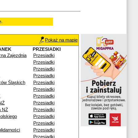
e.
Pokaż na mapie
ANEK
PRZESIADKI
zna Zajezdnia
Przesiadki
Przesiadki
Przesiadki
Przesiadki
ów Śląskich
Przesiadki
Przesiadki
Ż
Przesiadki
NŻ
Przesiadki
a NŻ
Przesiadki
olskiego
Przesiadki
Przesiadki
lidarności
Przesiadki
Przesiadki