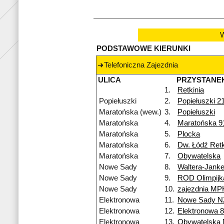
W
PODSTAWOWE KIERUNKI
Telefoniczna Zajezdnia
ULICA
PRZYSTANE
1.
Retkinia
Popiełuszki
2.
Popiełuszki 2
Maratońska (wew.)
3.
Popiełuszki
Maratońska
4.
Maratońska 9
Maratońska
5.
Plocka
Maratońska
6.
Dw. Łódź Retk
Maratońska
7.
Obywatelska
Nowe Sady
8.
Waltera-Jank
Nowe Sady
9.
ROD Olimpijk
Nowe Sady
10.
zajezdnia MP
Elektronowa
11.
Nowe Sady N
Elektronowa
12.
Elektronowa 
Elektronowa
13.
Obywatelska