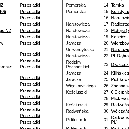
NŻ
Przesiadki
Pomorska
14.
Tamka
106
Przesiadki
Pomorska
15.
Konstytu
Przesiadki
16.
Narutowi
Przesiadki
Narutowicza
17.
Radiosta
ego NŻ
Przesiadki
Narutowicza
18.
Matejki 
Przesiadki
Narutowicza
19.
Kopcińsk
ów
Przesiadki
Jaracza
20.
Wierzbo
Uniwersytecka
21.
Narutowi
Przesiadki
Narutowicza
22.
Pl. Dąbr
Przesiadki
Rodziny
23.
Dw. Łódź
(kampus
Przesiadki
Poznańskich
Jaracza
24.
Kilińskie
Przesiadki
Jaracza
25.
Piotrkow
Przesiadki
Więckowskiego
26.
Zachodni
Przesiadki
Kościuszki
27.
6 Sierpni
Przesiadki
28.
Mickiewi
Przesiadki
Kościuszki
29.
Radwańs
Przesiadki
Radwańska
30.
Wólczań
Przesiadki
Radwańs
Politechniki
31.
Przesiadki
PŁ)
Przesiadki
Politechniki
32.
Park im.