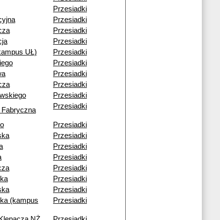
Przesiadki
cyjna
Przesiadki
cza
Przesiadki
cja
Przesiadki
(kampus UŁ)
Przesiadki
iego
Przesiadki
wa
Przesiadki
cza
Przesiadki
owskiego
Przesiadki
Przesiadki
 Fabryczna
go
Przesiadki
ska
Przesiadki
a
Przesiadki
a
Przesiadki
cza
Przesiadki
ka
Przesiadki
ska
Przesiadki
ka (kampus
Przesiadki
 Klepacza NŻ
Przesiadki