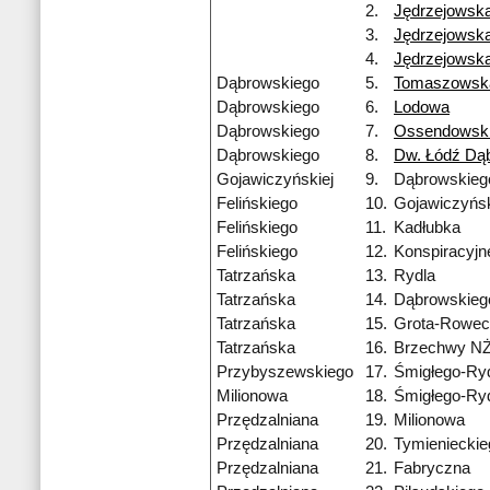
2.
Jędrzejowsk
3.
Jędrzejowsk
4.
Jędrzejowsk
Dąbrowskiego
5.
Tomaszowsk
Dąbrowskiego
6.
Lodowa
Dąbrowskiego
7.
Ossendowsk
Dąbrowskiego
8.
Dw. Łódź Dą
Gojawiczyńskiej
9.
Dąbrowskieg
Felińskiego
10.
Gojawiczyńsk
Felińskiego
11.
Kadłubka
Felińskiego
12.
Konspiracyj
Tatrzańska
13.
Rydla
Tatrzańska
14.
Dąbrowskieg
Tatrzańska
15.
Grota-Rowec
Tatrzańska
16.
Brzechwy N
Przybyszewskiego
17.
Śmigłego-Ry
Milionowa
18.
Śmigłego-Ry
Przędzalniana
19.
Milionowa
Przędzalniana
20.
Tymienieckie
Przędzalniana
21.
Fabryczna