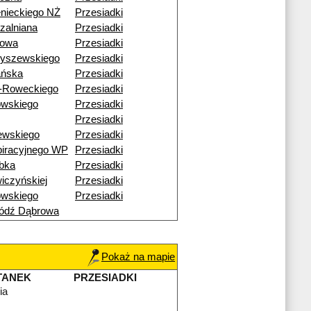
nieckiego NŻ
Przesiadki
zalniana
Przesiadki
nowa
Przesiadki
byszewskiego
Przesiadki
ańska
Przesiadki
-Roweckiego
Przesiadki
owskiego
Przesiadki
Przesiadki
ewskiego
Przesiadki
iracyjnego WP
Przesiadki
bka
Przesiadki
iczyńskiej
Przesiadki
owskiego
Przesiadki
ódź Dąbrowa
Pokaż na mapie
TANEK
PRZESIADKI
ia