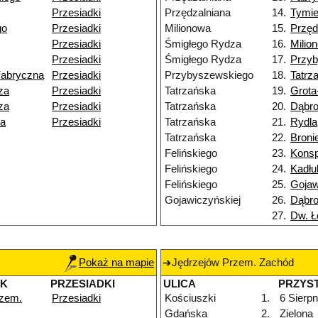
Przesiadki
Przędzalniana
14.
Tymie
go
Przesiadki
Milionowa
15.
Przęd
Przesiadki
Śmigłego Rydza
16.
Milio
Przesiadki
Śmigłego Rydza
17.
Przy
Fabryczna
Przesiadki
Przybyszewskiego
18.
Tatrz
za
Przesiadki
Tatrzańska
19.
Grota
za
Przesiadki
Tatrzańska
20.
Dąbr
ka
Przesiadki
Tatrzańska
21.
Rydla
Tatrzańska
22.
Broni
Felińskiego
23.
Konsp
Felińskiego
24.
Kadłu
Felińskiego
25.
Gojaw
Gojawiczyńskiej
26.
Dąbr
27.
Dw. Ł
Pokaż na mapie
Jędrzejów Przem. Zachód
EK
PRZESIADKI
ULICA
PRZYS
rzem.
Przesiadki
Kościuszki
1.
6 Sierpn
Gdańska
2.
Zielona