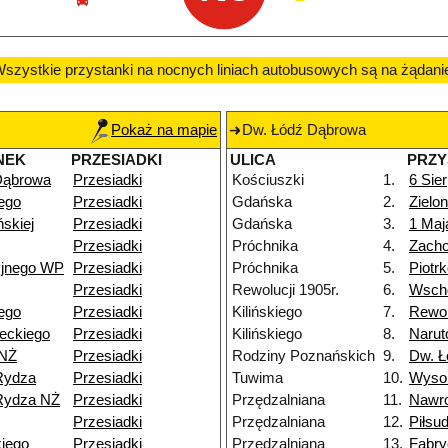
szystkie przystanki na nocnych liniach autobusowych są na żądani
Pokaż na mapie
Dw. Łódź Dąbrowa
NEK
PRZESIADKI
ULICA
PRZY
Dąbrowa
Przesiadki
Kościuszki
1.
6 Sier
ego
Przesiadki
Gdańska
2.
Zielo
skiej
Przesiadki
Gdańska
3.
1 Maj
Przesiadki
Próchnika
4.
Zacho
yjnego WP
Przesiadki
Próchnika
5.
Piotr
Przesiadki
Rewolucji 1905r.
6.
Wsch
ego
Przesiadki
Kilińskiego
7.
Rewol
eckiego
Przesiadki
Kilińskiego
8.
Narut
 NŻ
Przesiadki
Rodziny Poznańskich
9.
Dw. Ł
Rydza
Przesiadki
Tuwima
10.
Wyso
Rydza NŻ
Przesiadki
Przędzalniana
11.
Nawr
Przesiadki
Przędzalniana
12.
Piłsu
iego
Przesiadki
Przędzalniana
13.
Fabry