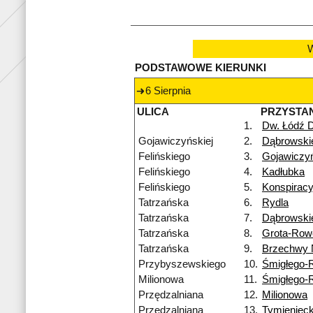
W
PODSTAWOWE KIERUNKI
6 Sierpnia
ULICA
PRZYSTA
1.
Dw. Łódź 
Gojawiczyńskiej
2.
Dąbrowski
Felińskiego
3.
Gojawiczyń
Felińskiego
4.
Kadłubka
Felińskiego
5.
Konspirac
Tatrzańska
6.
Rydla
Tatrzańska
7.
Dąbrowski
Tatrzańska
8.
Grota-Row
Tatrzańska
9.
Brzechwy
Przybyszewskiego
10.
Śmigłego-
Milionowa
11.
Śmigłego-
Przędzalniana
12.
Milionowa
Przędzalniana
13.
Tymienieck