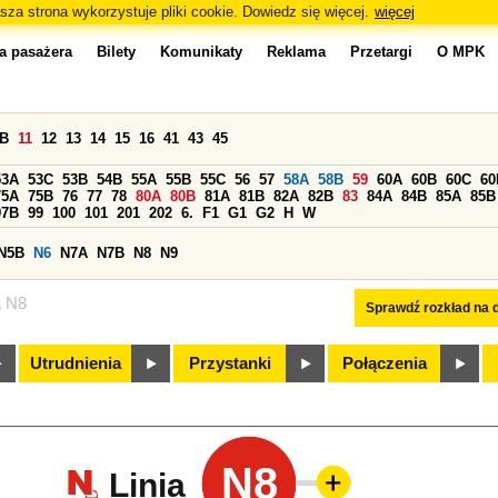
sza strona wykorzystuje pliki cookie. Dowiedz się więcej.
więcej
a pasażera
Bilety
Komunikaty
Reklama
Przetargi
O MPK
0B
11
12
13
14
15
16
41
43
45
53A
53C
53B
54B
55A
55B
55C
56
57
58A
58B
59
60A
60B
60C
60
75A
75B
76
77
78
80A
80B
81A
81B
82A
82B
83
84A
84B
85A
85B
97B
99
100
101
201
202
6.
F1
G1
G2
H
W
N5B
N6
N7A
N7B
N8
N9
a N8
Sprawdź rozkład na d
Utrudnienia
Przystanki
Połączenia
N8
Linia