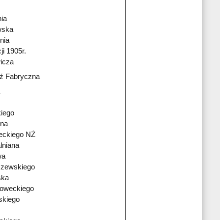
ia
wska
nia
i 1905r.
icza
ź Fabryczna
kiego
zna
eckiego NŻ
lniana
wa
szewskiego
ska
oweckiego
skiego