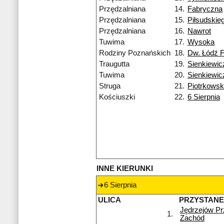
Przędzalniana
14.
Fabryczna
Przędzalniana
15.
Piłsudskie
Przędzalniana
16.
Nawrot
Tuwima
17.
Wysoka
Rodziny Poznańskich
18.
Dw. Łódź 
Traugutta
19.
Sienkiewic
Tuwima
20.
Sienkiewic
Struga
21.
Piotrkows
Kościuszki
22.
6 Sierpnia
INNE KIERUNKI
6 Sierpnia
ULICA
PRZYSTAN
Jędrzejów P
1.
Zachód