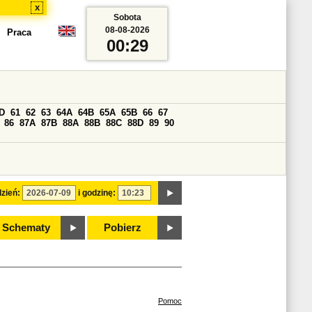
x
Sobota
08-08-2026
Praca
00:29
D
61
62
63
64A
64B
65A
65B
66
67
86
87A
87B
88A
88B
88C
88D
89
90
zień:
i godzinę:
Schematy
Pobierz
Pomoc