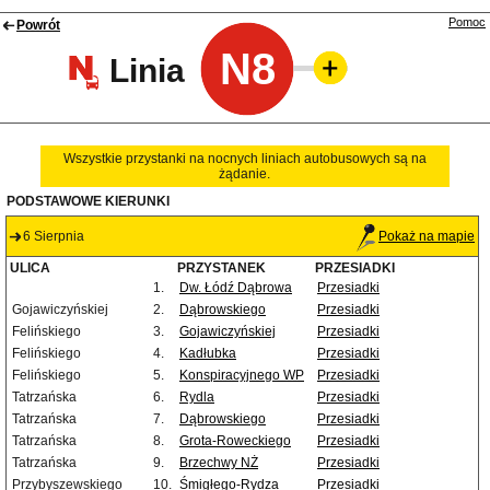
Pomoc
Powrót
N8
Linia
Wszystkie przystanki na nocnych liniach autobusowych są na
żądanie.
PODSTAWOWE KIERUNKI
6 Sierpnia
Pokaż na mapie
ULICA
PRZYSTANEK
PRZESIADKI
1.
Dw. Łódź Dąbrowa
Przesiadki
Gojawiczyńskiej
2.
Dąbrowskiego
Przesiadki
Felińskiego
3.
Gojawiczyńskiej
Przesiadki
Felińskiego
4.
Kadłubka
Przesiadki
Felińskiego
5.
Konspiracyjnego WP
Przesiadki
Tatrzańska
6.
Rydla
Przesiadki
Tatrzańska
7.
Dąbrowskiego
Przesiadki
Tatrzańska
8.
Grota-Roweckiego
Przesiadki
Tatrzańska
9.
Brzechwy NŻ
Przesiadki
Przybyszewskiego
10.
Śmigłego-Rydza
Przesiadki