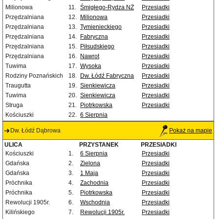
Milionowa
11.
Śmigłego-Rydza NŻ
Przesiadki
Przędzalniana
12.
Milionowa
Przesiadki
Przędzalniana
13.
Tymienieckiego
Przesiadki
Przędzalniana
14.
Fabryczna
Przesiadki
Przędzalniana
15.
Piłsudskiego
Przesiadki
Przędzalniana
16.
Nawrot
Przesiadki
Tuwima
17.
Wysoka
Przesiadki
Rodziny Poznańskich
18.
Dw. Łódź Fabryczna
Przesiadki
Traugutta
19.
Sienkiewicza
Przesiadki
Tuwima
20.
Sienkiewicza
Przesiadki
Struga
21.
Piotrkowska
Przesiadki
Kościuszki
22.
6 Sierpnia
Dw. Łódź Dąbrowa
Pokaż na mapie
ULICA
PRZYSTANEK
PRZESIADKI
Kościuszki
1.
6 Sierpnia
Przesiadki
Gdańska
2.
Zielona
Przesiadki
Gdańska
3.
1 Maja
Przesiadki
Próchnika
4.
Zachodnia
Przesiadki
Próchnika
5.
Piotrkowska
Przesiadki
Rewolucji 1905r.
6.
Wschodnia
Przesiadki
Kilińskiego
7.
Rewolucji 1905r.
Przesiadki