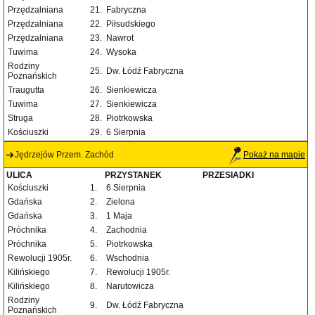
Przędzalniana
21.
Fabryczna
Przędzalniana
22.
Piłsudskiego
Przędzalniana
23.
Nawrot
Tuwima
24.
Wysoka
Rodziny
25.
Dw. Łódź Fabryczna
Poznańskich
Traugutta
26.
Sienkiewicza
Tuwima
27.
Sienkiewicza
Struga
28.
Piotrkowska
Kościuszki
29.
6 Sierpnia
Jędrzejów Przem. Zachód
Pokaż na mapie
ULICA
PRZYSTANEK
PRZESIADKI
Kościuszki
1.
6 Sierpnia
Gdańska
2.
Zielona
Gdańska
3.
1 Maja
Próchnika
4.
Zachodnia
Próchnika
5.
Piotrkowska
Rewolucji 1905r.
6.
Wschodnia
Kilińskiego
7.
Rewolucji 1905r.
Kilińskiego
8.
Narutowicza
Rodziny
9.
Dw. Łódź Fabryczna
Poznańskich