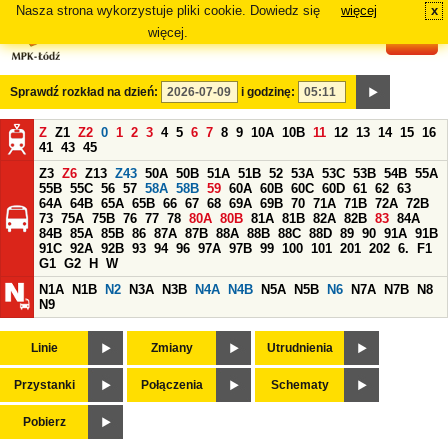
Nasza strona wykorzystuje pliki cookie. Dowiedz się
więcej
x
#
więcej.
Sprawdź rozkład na dzień:
i godzinę:
Z
Z1
Z2
0
1
2
3
4
5
6
7
8
9
10A
10B
11
12
13
14
15
16
41
43
45
Z3
Z6
Z13
Z43
50A
50B
51A
51B
52
53A
53C
53B
54B
55A
55B
55C
56
57
58A
58B
59
60A
60B
60C
60D
61
62
63
64A
64B
65A
65B
66
67
68
69A
69B
70
71A
71B
72A
72B
73
75A
75B
76
77
78
80A
80B
81A
81B
82A
82B
83
84A
84B
85A
85B
86
87A
87B
88A
88B
88C
88D
89
90
91A
91B
91C
92A
92B
93
94
96
97A
97B
99
100
101
201
202
6.
F1
G1
G2
H
W
N1A
N1B
N2
N3A
N3B
N4A
N4B
N5A
N5B
N6
N7A
N7B
N8
N9
Linie
Zmiany
Utrudnienia
Przystanki
Połączenia
Schematy
Pobierz