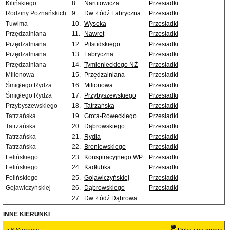
Kilińskiego
8.
Narutowicza
Przesiadki
Rodziny Poznańskich
9.
Dw. Łódź Fabryczna
Przesiadki
Tuwima
10.
Wysoka
Przesiadki
Przędzalniana
11.
Nawrot
Przesiadki
Przędzalniana
12.
Piłsudskiego
Przesiadki
Przędzalniana
13.
Fabryczna
Przesiadki
Przędzalniana
14.
Tymienieckiego NŻ
Przesiadki
Milionowa
15.
Przędzalniana
Przesiadki
Śmigłego Rydza
16.
Milionowa
Przesiadki
Śmigłego Rydza
17.
Przybyszewskiego
Przesiadki
Przybyszewskiego
18.
Tatrzańska
Przesiadki
Tatrzańska
19.
Grota-Roweckiego
Przesiadki
Tatrzańska
20.
Dąbrowskiego
Przesiadki
Tatrzańska
21.
Rydla
Przesiadki
Tatrzańska
22.
Broniewskiego
Przesiadki
Felińskiego
23.
Konspiracyjnego WP
Przesiadki
Felińskiego
24.
Kadłubka
Przesiadki
Felińskiego
25.
Gojawiczyńskiej
Przesiadki
Gojawiczyńskiej
26.
Dąbrowskiego
Przesiadki
27.
Dw. Łódź Dąbrowa
INNE KIERUNKI