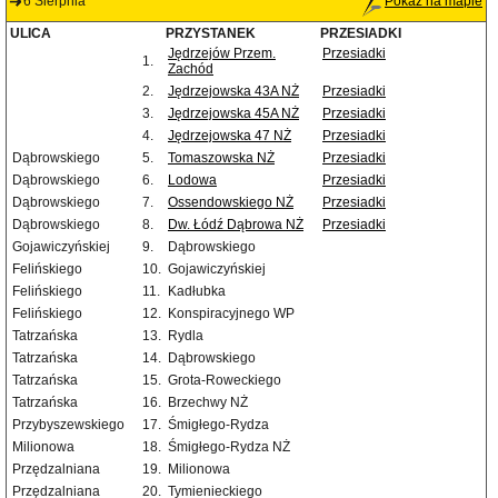
6 Sierpnia
Pokaż na mapie
ULICA
PRZYSTANEK
PRZESIADKI
Jędrzejów Przem.
Przesiadki
1.
Zachód
2.
Jędrzejowska 43A NŻ
Przesiadki
3.
Jędrzejowska 45A NŻ
Przesiadki
4.
Jędrzejowska 47 NŻ
Przesiadki
Dąbrowskiego
5.
Tomaszowska NŻ
Przesiadki
Dąbrowskiego
6.
Lodowa
Przesiadki
Dąbrowskiego
7.
Ossendowskiego NŻ
Przesiadki
Dąbrowskiego
8.
Dw. Łódź Dąbrowa NŻ
Przesiadki
Gojawiczyńskiej
9.
Dąbrowskiego
Felińskiego
10.
Gojawiczyńskiej
Felińskiego
11.
Kadłubka
Felińskiego
12.
Konspiracyjnego WP
Tatrzańska
13.
Rydla
Tatrzańska
14.
Dąbrowskiego
Tatrzańska
15.
Grota-Roweckiego
Tatrzańska
16.
Brzechwy NŻ
Przybyszewskiego
17.
Śmigłego-Rydza
Milionowa
18.
Śmigłego-Rydza NŻ
Przędzalniana
19.
Milionowa
Przędzalniana
20.
Tymienieckiego