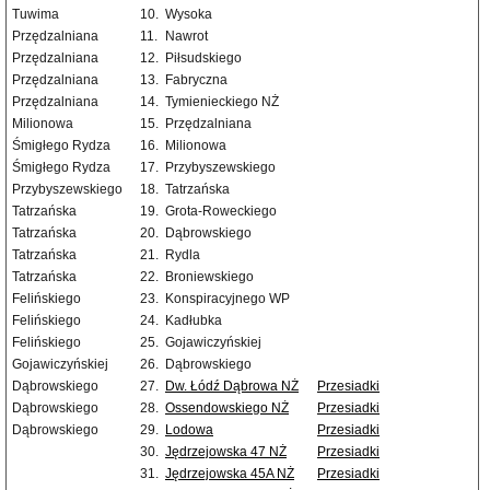
Tuwima
10.
Wysoka
Przędzalniana
11.
Nawrot
Przędzalniana
12.
Piłsudskiego
Przędzalniana
13.
Fabryczna
Przędzalniana
14.
Tymienieckiego NŻ
Milionowa
15.
Przędzalniana
Śmigłego Rydza
16.
Milionowa
Śmigłego Rydza
17.
Przybyszewskiego
Przybyszewskiego
18.
Tatrzańska
Tatrzańska
19.
Grota-Roweckiego
Tatrzańska
20.
Dąbrowskiego
Tatrzańska
21.
Rydla
Tatrzańska
22.
Broniewskiego
Felińskiego
23.
Konspiracyjnego WP
Felińskiego
24.
Kadłubka
Felińskiego
25.
Gojawiczyńskiej
Gojawiczyńskiej
26.
Dąbrowskiego
Dąbrowskiego
27.
Dw. Łódź Dąbrowa NŻ
Przesiadki
Dąbrowskiego
28.
Ossendowskiego NŻ
Przesiadki
Dąbrowskiego
29.
Lodowa
Przesiadki
30.
Jędrzejowska 47 NŻ
Przesiadki
31.
Jędrzejowska 45A NŻ
Przesiadki