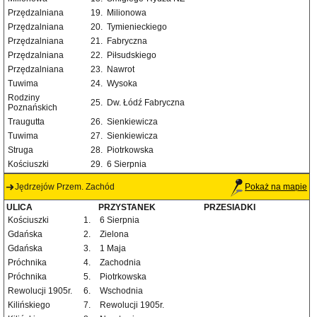
Przędzalniana
19.
Milionowa
Przędzalniana
20.
Tymienieckiego
Przędzalniana
21.
Fabryczna
Przędzalniana
22.
Piłsudskiego
Przędzalniana
23.
Nawrot
Tuwima
24.
Wysoka
Rodziny
25.
Dw. Łódź Fabryczna
Poznańskich
Traugutta
26.
Sienkiewicza
Tuwima
27.
Sienkiewicza
Struga
28.
Piotrkowska
Kościuszki
29.
6 Sierpnia
Jędrzejów Przem. Zachód
Pokaż na mapie
ULICA
PRZYSTANEK
PRZESIADKI
Kościuszki
1.
6 Sierpnia
Gdańska
2.
Zielona
Gdańska
3.
1 Maja
Próchnika
4.
Zachodnia
Próchnika
5.
Piotrkowska
Rewolucji 1905r.
6.
Wschodnia
Kilińskiego
7.
Rewolucji 1905r.