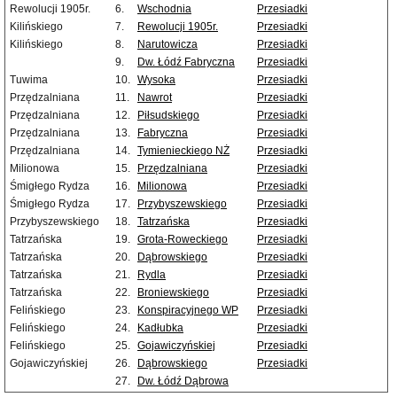
Rewolucji 1905r.
6.
Wschodnia
Przesiadki
Kilińskiego
7.
Rewolucji 1905r.
Przesiadki
Kilińskiego
8.
Narutowicza
Przesiadki
9.
Dw. Łódź Fabryczna
Przesiadki
Tuwima
10.
Wysoka
Przesiadki
Przędzalniana
11.
Nawrot
Przesiadki
Przędzalniana
12.
Piłsudskiego
Przesiadki
Przędzalniana
13.
Fabryczna
Przesiadki
Przędzalniana
14.
Tymienieckiego NŻ
Przesiadki
Milionowa
15.
Przędzalniana
Przesiadki
Śmigłego Rydza
16.
Milionowa
Przesiadki
Śmigłego Rydza
17.
Przybyszewskiego
Przesiadki
Przybyszewskiego
18.
Tatrzańska
Przesiadki
Tatrzańska
19.
Grota-Roweckiego
Przesiadki
Tatrzańska
20.
Dąbrowskiego
Przesiadki
Tatrzańska
21.
Rydla
Przesiadki
Tatrzańska
22.
Broniewskiego
Przesiadki
Felińskiego
23.
Konspiracyjnego WP
Przesiadki
Felińskiego
24.
Kadłubka
Przesiadki
Felińskiego
25.
Gojawiczyńskiej
Przesiadki
Gojawiczyńskiej
26.
Dąbrowskiego
Przesiadki
27.
Dw. Łódź Dąbrowa