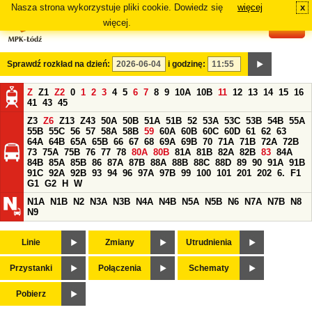
Nasza strona wykorzystuje pliki cookie. Dowiedz się
więcej
x
#
więcej.
Sprawdź rozkład na dzień:
i godzinę:
Z
Z1
Z2
0
1
2
3
4
5
6
7
8
9
10A
10B
11
12
13
14
15
16
41
43
45
Z3
Z6
Z13
Z43
50A
50B
51A
51B
52
53A
53C
53B
54B
55A
55B
55C
56
57
58A
58B
59
60A
60B
60C
60D
61
62
63
64A
64B
65A
65B
66
67
68
69A
69B
70
71A
71B
72A
72B
73
75A
75B
76
77
78
80A
80B
81A
81B
82A
82B
83
84A
84B
85A
85B
86
87A
87B
88A
88B
88C
88D
89
90
91A
91B
91C
92A
92B
93
94
96
97A
97B
99
100
101
201
202
6.
F1
G1
G2
H
W
N1A
N1B
N2
N3A
N3B
N4A
N4B
N5A
N5B
N6
N7A
N7B
N8
N9
Linie
Zmiany
Utrudnienia
Przystanki
Połączenia
Schematy
Pobierz