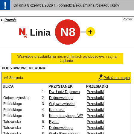
Od dnia 8 czerwca 2026 r., (poniedziałek), zmiana rozkładu jazdy
Pomoc
Powrót
N8
Linia
Wszystkie przystanki na nocnych liniach autobusowych są na
żądanie.
PODSTAWOWE KIERUNKI
6 Sierpnia
Pokaż na mapie
ULICA
PRZYSTANEK
PRZESIADKI
1.
Dw. Łódź Dąbrowa
Przesiadki
Gojawiczyńskiej
2.
Dąbrowskiego
Przesiadki
Felińskiego
3.
Gojawiczyńskiej
Przesiadki
Felińskiego
4.
Kadłubka
Przesiadki
Felińskiego
5.
Konspiracyjnego WP
Przesiadki
Tatrzańska
6.
Rydla
Przesiadki
Tatrzańska
7.
Dąbrowskiego
Przesiadki
Tatrzańska
8.
Grota-Roweckiego
Przesiadki