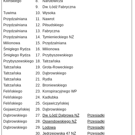
Kilińskiego
8.
Narutowicza
9.
Dw. Łódź Fabryczna
Tuwima
10.
Wysoka
Przędzalniana
11.
Nawrot
Przędzalniana
12.
Piłsudskiego
Przędzalniana
13.
Fabryczna
Przędzalniana
14.
Tymienieckiego NŻ
Milionowa
15.
Przędzalniana
Śmigłego Rydza
16.
Milionowa
Śmigłego Rydza
17.
Przybyszewskiego
Przybyszewskiego
18.
Tatrzańska
Tatrzańska
19.
Grota-Roweckiego
Tatrzańska
20.
Dąbrowskiego
Tatrzańska
21.
Rydla
Tatrzańska
22.
Broniewskiego
Felińskiego
23.
Konspiracyjnego WP
Felińskiego
24.
Kadłubka
Felińskiego
25.
Gojawiczyńskiej
Gojawiczyńskiej
26.
Dąbrowskiego
Dąbrowskiego
27.
Dw. Łódź Dąbrowa NŻ
Przesiadki
Dąbrowskiego
28.
Ossendowskiego NŻ
Przesiadki
Dąbrowskiego
29.
Lodowa
Przesiadki
30.
Jędrzejowska 47 NŻ
Przesiadki