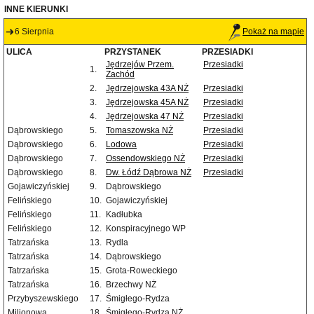
INNE KIERUNKI
6 Sierpnia
Pokaż na mapie
ULICA
PRZYSTANEK
PRZESIADKI
Jędrzejów Przem.
Przesiadki
1.
Zachód
2.
Jędrzejowska 43A NŻ
Przesiadki
3.
Jędrzejowska 45A NŻ
Przesiadki
4.
Jędrzejowska 47 NŻ
Przesiadki
Dąbrowskiego
5.
Tomaszowska NŻ
Przesiadki
Dąbrowskiego
6.
Lodowa
Przesiadki
Dąbrowskiego
7.
Ossendowskiego NŻ
Przesiadki
Dąbrowskiego
8.
Dw. Łódź Dąbrowa NŻ
Przesiadki
Gojawiczyńskiej
9.
Dąbrowskiego
Felińskiego
10.
Gojawiczyńskiej
Felińskiego
11.
Kadłubka
Felińskiego
12.
Konspiracyjnego WP
Tatrzańska
13.
Rydla
Tatrzańska
14.
Dąbrowskiego
Tatrzańska
15.
Grota-Roweckiego
Tatrzańska
16.
Brzechwy NŻ
Przybyszewskiego
17.
Śmigłego-Rydza
Milionowa
18.
Śmigłego-Rydza NŻ