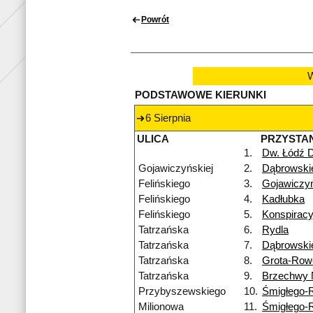
Powrót
W
PODSTAWOWE KIERUNKI
6 Sierpnia
ULICA
PRZYSTA
1.
Dw. Łódź 
Gojawiczyńskiej
2.
Dąbrowski
Felińskiego
3.
Gojawiczyń
Felińskiego
4.
Kadłubka
Felińskiego
5.
Konspirac
Tatrzańska
6.
Rydla
Tatrzańska
7.
Dąbrowski
Tatrzańska
8.
Grota-Row
Tatrzańska
9.
Brzechwy
Przybyszewskiego
10.
Śmigłego-
Milionowa
11.
Śmigłego-