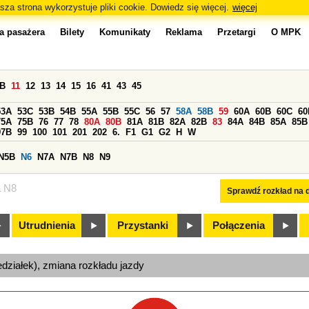
sza strona wykorzystuje pliki cookie. Dowiedz się więcej.
więcej
a pasażera
Bilety
Komunikaty
Reklama
Przetargi
O MPK
0B
11
12
13
14
15
16
41
43
45
53A
53C
53B
54B
55A
55B
55C
56
57
58A
58B
59
60A
60B
60C
60
75A
75B
76
77
78
80A
80B
81A
81B
82A
82B
83
84A
84B
85A
85B
97B
99
100
101
201
202
6.
F1
G1
G2
H
W
N5B
N6
N7A
N7B
N8
N9
a N8
Sprawdź rozkład na d
Utrudnienia
Przystanki
Połączenia
edziałek), zmiana rozkładu jazdy