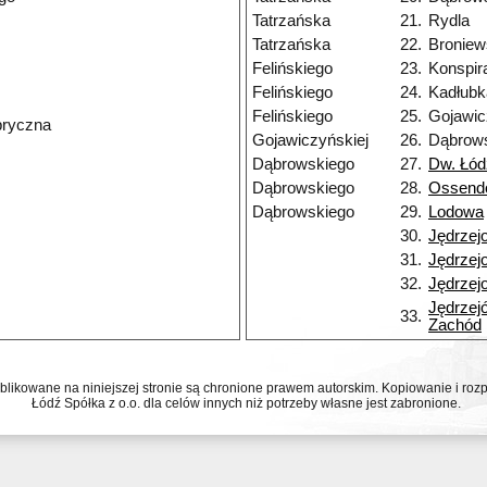
Tatrzańska
21.
Rydla
Tatrzańska
22.
Broniew
Felińskiego
23.
Konspir
Felińskiego
24.
Kadłubk
Felińskiego
25.
Gojawic
bryczna
Gojawiczyńskiej
26.
Dąbrow
Dąbrowskiego
27.
Dw. Łó
Dąbrowskiego
28.
Ossend
Dąbrowskiego
29.
Lodowa
30.
Jędrzej
31.
Jędrzej
32.
Jędrzej
Jędrzej
33.
Zachód
ublikowane na niniejszej stronie są chronione prawem autorskim. Kopiowanie i r
Łódź Spółka z o.o. dla celów innych niż potrzeby własne jest zabronione.