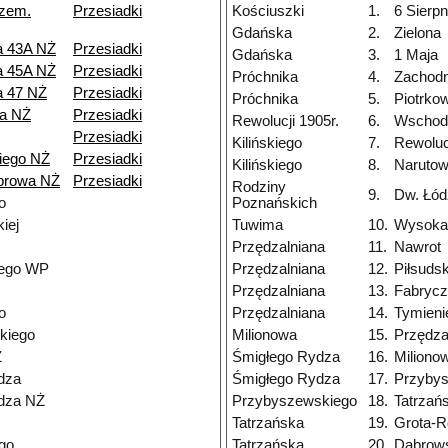
rzem.
Przesiadki
Kościuszki
1.
6 Sierpn
Gdańska
2.
Zielona
a 43A NŻ
Przesiadki
Gdańska
3.
1 Maja
a 45A NŻ
Przesiadki
Próchnika
4.
Zachodn
a 47 NŻ
Przesiadki
Próchnika
5.
Piotrko
a NŻ
Przesiadki
Rewolucji 1905r.
6.
Wschod
Przesiadki
Kilińskiego
7.
Rewolucj
iego NŻ
Przesiadki
Kilińskiego
8.
Narutow
browa NŻ
Przesiadki
Rodziny
9.
Dw. Łód
o
Poznańskich
iej
Tuwima
10.
Wysoka
Przędzalniana
11.
Nawrot
nego WP
Przędzalniana
12.
Piłsuds
Przędzalniana
13.
Fabryc
o
Przędzalniana
14.
Tymieni
kiego
Milionowa
15.
Przędza
Ż
Śmigłego Rydza
16.
Miliono
dza
Śmigłego Rydza
17.
Przyby
dza NŻ
Przybyszewskiego
18.
Tatrzań
Tatrzańska
19.
Grota-R
go
Tatrzańska
20.
Dąbrow