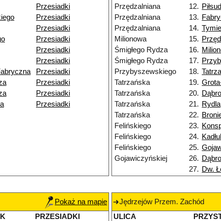
Przesiadki
Przędzalniana
12.
Piłsu
iego
Przesiadki
Przędzalniana
13.
Fabry
Przesiadki
Przędzalniana
14.
Tymie
go
Przesiadki
Milionowa
15.
Przęd
Przesiadki
Śmigłego Rydza
16.
Milio
Przesiadki
Śmigłego Rydza
17.
Przy
Fabryczna
Przesiadki
Przybyszewskiego
18.
Tatrz
za
Przesiadki
Tatrzańska
19.
Grota
za
Przesiadki
Tatrzańska
20.
Dąbr
ka
Przesiadki
Tatrzańska
21.
Rydla
Tatrzańska
22.
Broni
Felińskiego
23.
Konsp
Felińskiego
24.
Kadłu
Felińskiego
25.
Gojaw
Gojawiczyńskiej
26.
Dąbr
27.
Dw. Ł
Pokaż na mapie
Jędrzejów Przem. Zachód
EK
PRZESIADKI
ULICA
PRZYS