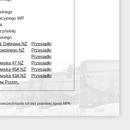
skiego
acyjnego WP
a
zyńskiej
skiego
dź Dąbrowa NŻ
Przesiadki
owskiego NŻ
Przesiadki
Przesiadki
owska 47 NŻ
Przesiadki
owska 45A NŻ
Przesiadki
owska 43A NŻ
Przesiadki
ów Przem.
ozpowszechnianie ich bez pisemnej zgody MPK-