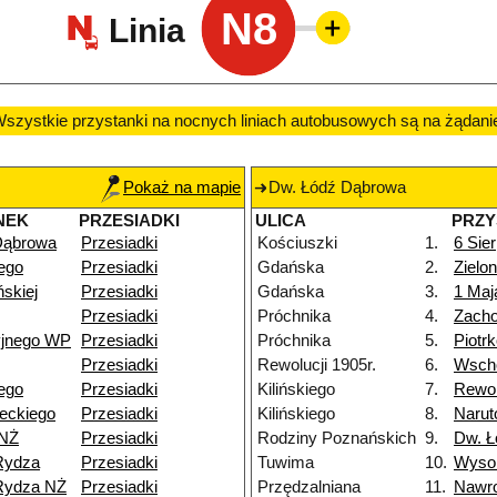
N8
Linia
szystkie przystanki na nocnych liniach autobusowych są na żądani
Pokaż na mapie
Dw. Łódź Dąbrowa
NEK
PRZESIADKI
ULICA
PRZY
Dąbrowa
Przesiadki
Kościuszki
1.
6 Sier
ego
Przesiadki
Gdańska
2.
Zielo
skiej
Przesiadki
Gdańska
3.
1 Maj
Przesiadki
Próchnika
4.
Zacho
yjnego WP
Przesiadki
Próchnika
5.
Piotr
Przesiadki
Rewolucji 1905r.
6.
Wsch
ego
Przesiadki
Kilińskiego
7.
Rewol
eckiego
Przesiadki
Kilińskiego
8.
Narut
 NŻ
Przesiadki
Rodziny Poznańskich
9.
Dw. Ł
Rydza
Przesiadki
Tuwima
10.
Wyso
Rydza NŻ
Przesiadki
Przędzalniana
11.
Nawr