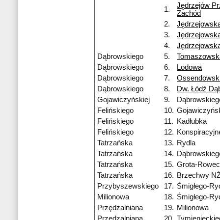
Jędrzejów P
1.
Zachód
2.
Jędrzejowsk
3.
Jędrzejowsk
4.
Jędrzejowsk
Dąbrowskiego
5.
Tomaszowsk
Dąbrowskiego
6.
Lodowa
Dąbrowskiego
7.
Ossendowsk
Dąbrowskiego
8.
Dw. Łódź Dą
Gojawiczyńskiej
9.
Dąbrowskieg
Felińskiego
10.
Gojawiczyńsk
Felińskiego
11.
Kadłubka
Felińskiego
12.
Konspiracyj
Tatrzańska
13.
Rydla
Tatrzańska
14.
Dąbrowskieg
Tatrzańska
15.
Grota-Rowec
Tatrzańska
16.
Brzechwy N
Przybyszewskiego
17.
Śmigłego-Ry
Milionowa
18.
Śmigłego-Ry
Przędzalniana
19.
Milionowa
Przędzalniana
20.
Tymienieckie