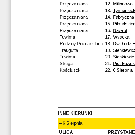
Przędzalniana
12.
Milionowa
Przędzalniana
13.
Tymienieck
Przędzalniana
14.
Fabryczna
Przędzalniana
15.
Piłsudskie
Przędzalniana
16.
Nawrot
Tuwima
17.
Wysoka
Rodziny Poznańskich
18.
Dw. Łódź 
Traugutta
19.
Sienkiewic
Tuwima
20.
Sienkiewic
Struga
21.
Piotrkows
Kościuszki
22.
6 Sierpnia
INNE KIERUNKI
6 Sierpnia
ULICA
PRZYSTAN