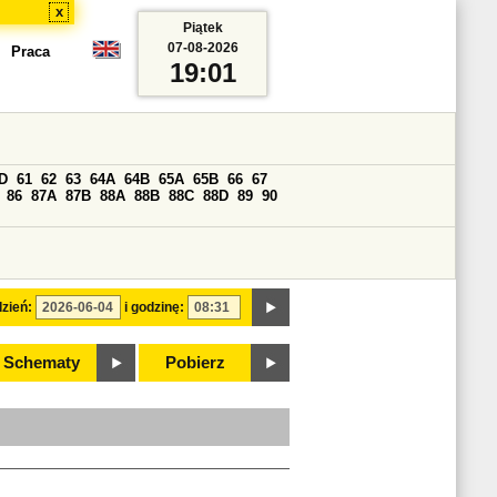
x
Piątek
07-08-2026
Praca
19:01
D
61
62
63
64A
64B
65A
65B
66
67
86
87A
87B
88A
88B
88C
88D
89
90
zień:
i godzinę:
Schematy
Pobierz