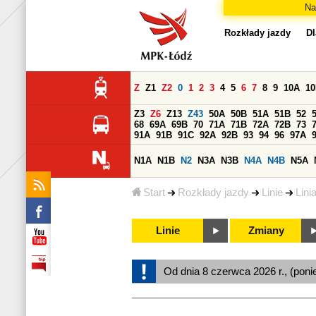
Na
Rozkłady jazdy
Dl
Z
Z1
Z2
0
1
2
3
4
5
6
7
8
9
10A
1
Z3
Z6
Z13
Z43
50A
50B
51A
51B
52
68
69A
69B
70
71A
71B
72A
72B
73
91A
91B
91C
92A
92B
93
94
96
97A
N1A
N1B
N2
N3A
N3B
N4A
N4B
N5A
Start
Rozkłady jazdy
Linie
Lini
Linie
Zmiany
Od dnia 8 czerwca 2026 r., (poni