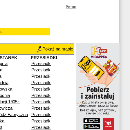
Pomoc
e.
Pokaż na mapie
STANEK
PRZESIADKI
pnia
Przesiadki
na
Przesiadki
a
Przesiadki
dnia
Przesiadki
kowska
Przesiadki
odnia
Przesiadki
ucji 1905r.
Przesiadki
owicza
Przesiadki
ódź Fabryczna
Przesiadki
ka
Przesiadki
ot
Przesiadki