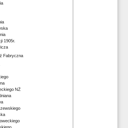
ia
ia
wska
nia
i 1905r.
icza
ź Fabryczna
kiego
zna
eckiego NŻ
lniana
wa
szewskiego
ska
oweckiego
skiego