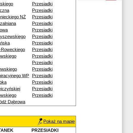
dskiego
Przesiadki
czna
Przesiadki
nieckiego NŻ
Przesiadki
zalniana
Przesiadki
nowa
Przesiadki
byszewskiego
Przesiadki
ańska
Przesiadki
-Roweckiego
Przesiadki
owskiego
Przesiadki
Przesiadki
ewskiego
Przesiadki
iracyjnego WP
Przesiadki
bka
Przesiadki
iczyńskiej
Przesiadki
owskiego
Przesiadki
ódź Dąbrowa
Pokaż na mapie
TANEK
PRZESIADKI