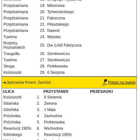
Przędzalniana
19.
Milionowa
Przędzalniana
20.
Tymienieckiego
Przędzalniana
21.
Fabryczna
Przędzalniana
22.
Piłsudskiego
Przędzalniana
23.
Nawrot
Tuwima
24.
Wysoka
Rodziny
25.
Dw. Łódź Fabryczna
Poznańskich
Traugutta
26.
Sienkiewicza
Tuwima
27.
Sienkiewicza
Struga
28.
Piotrkowska
Kościuszki
29.
6 Sierpnia
Jędrzejów Przem. Zachód
Pokaż na mapie
ULICA
PRZYSTANEK
PRZESIADKI
Kościuszki
1.
6 Sierpnia
Gdańska
2.
Zielona
Gdańska
3.
1 Maja
Próchnika
4.
Zachodnia
Próchnika
5.
Piotrkowska
Rewolucji 1905r.
6.
Wschodnia
Kilińskiego
7.
Rewolucji 1905r.