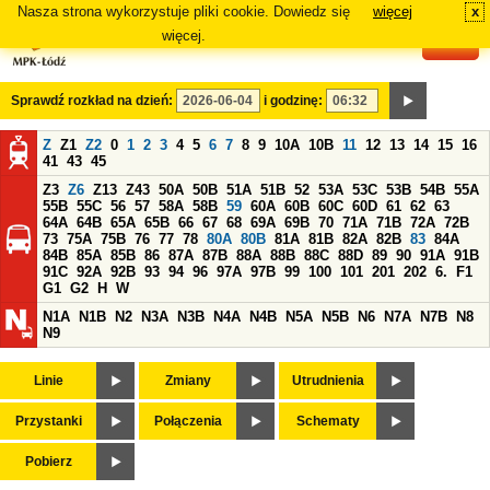
Nasza strona wykorzystuje pliki cookie. Dowiedz się
więcej
x
#
więcej.
Sprawdź rozkład na dzień:
i godzinę:
Z
Z1
Z2
0
1
2
3
4
5
6
7
8
9
10A
10B
11
12
13
14
15
16
41
43
45
Z3
Z6
Z13
Z43
50A
50B
51A
51B
52
53A
53C
53B
54B
55A
55B
55C
56
57
58A
58B
59
60A
60B
60C
60D
61
62
63
64A
64B
65A
65B
66
67
68
69A
69B
70
71A
71B
72A
72B
73
75A
75B
76
77
78
80A
80B
81A
81B
82A
82B
83
84A
84B
85A
85B
86
87A
87B
88A
88B
88C
88D
89
90
91A
91B
91C
92A
92B
93
94
96
97A
97B
99
100
101
201
202
6.
F1
G1
G2
H
W
N1A
N1B
N2
N3A
N3B
N4A
N4B
N5A
N5B
N6
N7A
N7B
N8
N9
Linie
Zmiany
Utrudnienia
Przystanki
Połączenia
Schematy
Pobierz