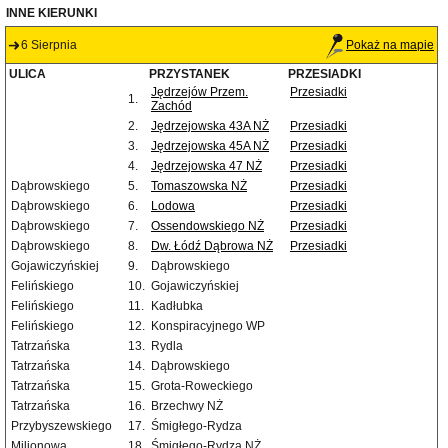
INNE KIERUNKI
6 Sierpnia
Pokaż na mapie
ULICA
PRZYSTANEK
PRZESIADKI
Jędrzejów Przem.
Przesiadki
1.
Zachód
2.
Jędrzejowska 43A NŻ
Przesiadki
3.
Jędrzejowska 45A NŻ
Przesiadki
4.
Jędrzejowska 47 NŻ
Przesiadki
Dąbrowskiego
5.
Tomaszowska NŻ
Przesiadki
Dąbrowskiego
6.
Lodowa
Przesiadki
Dąbrowskiego
7.
Ossendowskiego NŻ
Przesiadki
Dąbrowskiego
8.
Dw. Łódź Dąbrowa NŻ
Przesiadki
Gojawiczyńskiej
9.
Dąbrowskiego
Felińskiego
10.
Gojawiczyńskiej
Felińskiego
11.
Kadłubka
Felińskiego
12.
Konspiracyjnego WP
Tatrzańska
13.
Rydla
Tatrzańska
14.
Dąbrowskiego
Tatrzańska
15.
Grota-Roweckiego
Tatrzańska
16.
Brzechwy NŻ
Przybyszewskiego
17.
Śmigłego-Rydza
Milionowa
18.
Śmigłego-Rydza NŻ