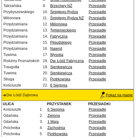
Tatrzańska
9.
Brzechwy NŻ
Przesiadki
Przybyszewskiego
10.
Śmigłego-Rydza
Przesiadki
Milionowa
11.
Śmigłego-Rydza NŻ
Przesiadki
Przędzalniana
12.
Milionowa
Przesiadki
Przędzalniana
13.
Tymienieckiego
Przesiadki
Przędzalniana
14.
Fabryczna
Przesiadki
Przędzalniana
15.
Piłsudskiego
Przesiadki
Przędzalniana
16.
Nawrot
Przesiadki
Tuwima
17.
Wysoka
Przesiadki
Rodziny Poznańskich
18.
Dw. Łódź Fabryczna
Przesiadki
Traugutta
19.
Sienkiewicza
Przesiadki
Tuwima
20.
Sienkiewicza
Przesiadki
Struga
21.
Piotrkowska
Przesiadki
Kościuszki
22.
6 Sierpnia
Dw. Łódź Dąbrowa
Pokaż na mapie
ULICA
PRZYSTANEK
PRZESIADKI
Kościuszki
1.
6 Sierpnia
Przesiadki
Gdańska
2.
Zielona
Przesiadki
Gdańska
3.
1 Maja
Przesiadki
Próchnika
4.
Zachodnia
Przesiadki
Próchnika
5.
Piotrkowska
Przesiadki