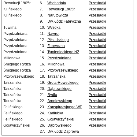
Rewolucji 1905r.
6.
Wschodnia
Przesiadki
Kilińskiego
7.
Rewolucji 1905r.
Przesiadki
Kilińskiego
8.
Narutowicza
Przesiadki
9.
Dw. Łódź Fabryczna
Przesiadki
Tuwima
10.
Wysoka
Przesiadki
Przędzalniana
11.
Nawrot
Przesiadki
Przędzalniana
12.
Piłsudskiego
Przesiadki
Przędzalniana
13.
Fabryczna
Przesiadki
Przędzalniana
14.
Tymienieckiego NŻ
Przesiadki
Milionowa
15.
Przędzalniana
Przesiadki
Śmigłego Rydza
16.
Milionowa
Przesiadki
Śmigłego Rydza
17.
Przybyszewskiego
Przesiadki
Przybyszewskiego
18.
Tatrzańska
Przesiadki
Tatrzańska
19.
Grota-Roweckiego
Przesiadki
Tatrzańska
20.
Dąbrowskiego
Przesiadki
Tatrzańska
21.
Rydla
Przesiadki
Tatrzańska
22.
Broniewskiego
Przesiadki
Felińskiego
23.
Konspiracyjnego WP
Przesiadki
Felińskiego
24.
Kadłubka
Przesiadki
Felińskiego
25.
Gojawiczyńskiej
Przesiadki
Gojawiczyńskiej
26.
Dąbrowskiego
Przesiadki
27.
Dw. Łódź Dąbrowa