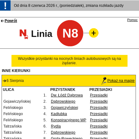
Od dnia 8 czerwca 2026 r., (poniedziałek), zmiana rozkładu jazdy
Pomoc
Powrót
N8
Linia
Wszystkie przystanki na nocnych liniach autobusowych są na
żądanie.
INNE KIERUNKI
6 Sierpnia
Pokaż na mapie
ULICA
PRZYSTANEK
PRZESIADKI
1.
Dw. Łódź Dąbrowa
Przesiadki
Gojawiczyńskiej
2.
Dąbrowskiego
Przesiadki
Felińskiego
3.
Gojawiczyńskiej
Przesiadki
Felińskiego
4.
Kadłubka
Przesiadki
Felińskiego
5.
Konspiracyjnego WP
Przesiadki
Tatrzańska
6.
Rydla
Przesiadki
Tatrzańska
7.
Dąbrowskiego
Przesiadki
Tatrzańska
8.
Grota-Roweckiego
Przesiadki