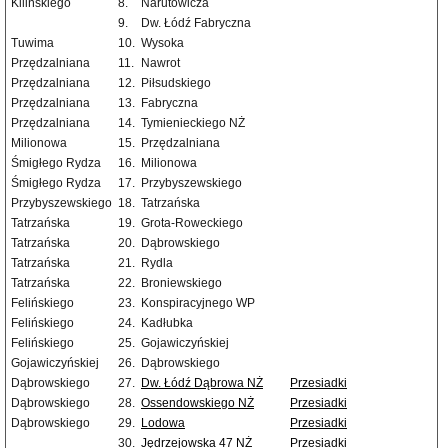
Kilińskiego
8.
Narutowicza
9.
Dw. Łódź Fabryczna
Tuwima
10.
Wysoka
Przędzalniana
11.
Nawrot
Przędzalniana
12.
Piłsudskiego
Przędzalniana
13.
Fabryczna
Przędzalniana
14.
Tymienieckiego NŻ
Milionowa
15.
Przędzalniana
Śmigłego Rydza
16.
Milionowa
Śmigłego Rydza
17.
Przybyszewskiego
Przybyszewskiego
18.
Tatrzańska
Tatrzańska
19.
Grota-Roweckiego
Tatrzańska
20.
Dąbrowskiego
Tatrzańska
21.
Rydla
Tatrzańska
22.
Broniewskiego
Felińskiego
23.
Konspiracyjnego WP
Felińskiego
24.
Kadłubka
Felińskiego
25.
Gojawiczyńskiej
Gojawiczyńskiej
26.
Dąbrowskiego
Dąbrowskiego
27.
Dw. Łódź Dąbrowa NŻ
Przesiadki
Dąbrowskiego
28.
Ossendowskiego NŻ
Przesiadki
Dąbrowskiego
29.
Lodowa
Przesiadki
30.
Jędrzejowska 47 NŻ
Przesiadki