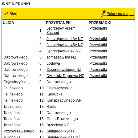
INNE KIERUNKI
6 Sierpnia
Pokaż na mapie
ULICA
PRZYSTANEK
PRZESIADKI
Jędrzejów Przem.
Przesiadki
1.
Zachód
2.
Jędrzejowska 43A NŻ
Przesiadki
3.
Jędrzejowska 45A NŻ
Przesiadki
4.
Jędrzejowska 47 NŻ
Przesiadki
Dąbrowskiego
5.
Tomaszowska NŻ
Przesiadki
Dąbrowskiego
6.
Lodowa
Przesiadki
Dąbrowskiego
7.
Ossendowskiego NŻ
Przesiadki
Dąbrowskiego
8.
Dw. Łódź Dąbrowa NŻ
Przesiadki
Gojawiczyńskiej
9.
Dąbrowskiego
Felińskiego
10.
Gojawiczyńskiej
Felińskiego
11.
Kadłubka
Felińskiego
12.
Konspiracyjnego WP
Tatrzańska
13.
Rydla
Tatrzańska
14.
Dąbrowskiego
Tatrzańska
15.
Grota-Roweckiego
Tatrzańska
16.
Brzechwy NŻ
Przybyszewskiego
17.
Śmigłego-Rydza
Milionowa
18.
Śmigłego-Rydza NŻ