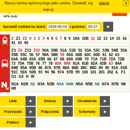
Nasza strona wykorzystuje pliki cookie. Dowiedz się
więcej
x
#
więcej.
Sprawdź rozkład na dzień:
i godzinę:
Z
Z1
Z2
0
1
2
3
4
5
6
7
8
9
10A
10B
11
12
13
14
15
16
41
43
45
Z3
Z6
Z13
Z43
50A
50B
51A
51B
52
53A
53C
53B
54B
55A
55B
55C
56
57
58A
58B
59
60A
60B
60C
60D
61
62
63
64A
64B
65A
65B
66
67
68
69A
69B
70
71A
71B
72A
72B
73
75A
75B
76
77
78
80A
80B
81A
81B
82A
82B
83
84A
84B
85A
85B
86
87A
87B
88A
88B
88C
88D
89
90
91A
91B
91C
92A
92B
93
94
96
97A
97B
99
100
101
201
202
6.
F1
G1
G2
H
W
N1A
N1B
N2
N3A
N3B
N4A
N4B
N5A
N5B
N6
N7A
N7B
N8
N9
Linie
Zmiany
Utrudnienia
Przystanki
Połączenia
Schematy
Pobierz