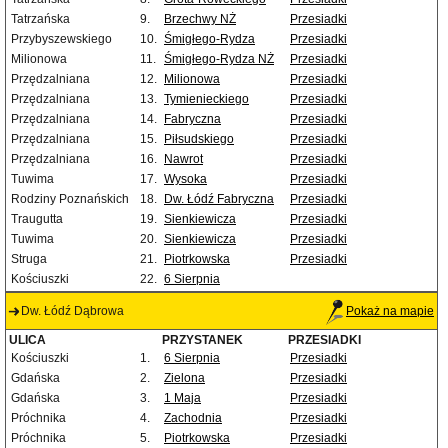
Tatrzańska
9.
Brzechwy NŻ
Przesiadki
Przybyszewskiego
10.
Śmigłego-Rydza
Przesiadki
Milionowa
11.
Śmigłego-Rydza NŻ
Przesiadki
Przędzalniana
12.
Milionowa
Przesiadki
Przędzalniana
13.
Tymienieckiego
Przesiadki
Przędzalniana
14.
Fabryczna
Przesiadki
Przędzalniana
15.
Piłsudskiego
Przesiadki
Przędzalniana
16.
Nawrot
Przesiadki
Tuwima
17.
Wysoka
Przesiadki
Rodziny Poznańskich
18.
Dw. Łódź Fabryczna
Przesiadki
Traugutta
19.
Sienkiewicza
Przesiadki
Tuwima
20.
Sienkiewicza
Przesiadki
Struga
21.
Piotrkowska
Przesiadki
Kościuszki
22.
6 Sierpnia
Dw. Łódź Dąbrowa
Pokaż na mapie
ULICA
PRZYSTANEK
PRZESIADKI
Kościuszki
1.
6 Sierpnia
Przesiadki
Gdańska
2.
Zielona
Przesiadki
Gdańska
3.
1 Maja
Przesiadki
Próchnika
4.
Zachodnia
Przesiadki
Próchnika
5.
Piotrkowska
Przesiadki