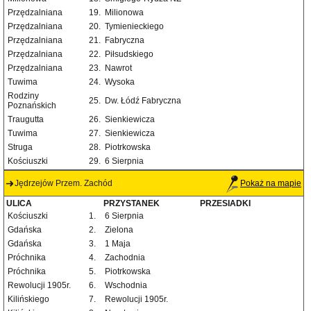
Przędzalniana
19.
Milionowa
Przędzalniana
20.
Tymienieckiego
Przędzalniana
21.
Fabryczna
Przędzalniana
22.
Piłsudskiego
Przędzalniana
23.
Nawrot
Tuwima
24.
Wysoka
Rodziny
25.
Dw. Łódź Fabryczna
Poznańskich
Traugutta
26.
Sienkiewicza
Tuwima
27.
Sienkiewicza
Struga
28.
Piotrkowska
Kościuszki
29.
6 Sierpnia
Jędrzejów Przem. Zachód
Pokaż na mapie
ULICA
PRZYSTANEK
PRZESIADKI
Kościuszki
1.
6 Sierpnia
Gdańska
2.
Zielona
Gdańska
3.
1 Maja
Próchnika
4.
Zachodnia
Próchnika
5.
Piotrkowska
Rewolucji 1905r.
6.
Wschodnia
Kilińskiego
7.
Rewolucji 1905r.