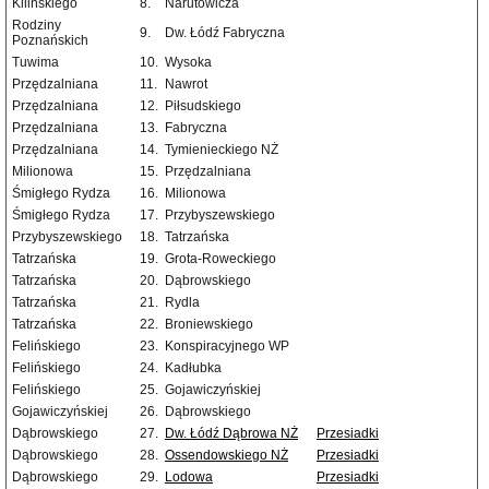
Kilińskiego
8.
Narutowicza
Rodziny
9.
Dw. Łódź Fabryczna
Poznańskich
Tuwima
10.
Wysoka
Przędzalniana
11.
Nawrot
Przędzalniana
12.
Piłsudskiego
Przędzalniana
13.
Fabryczna
Przędzalniana
14.
Tymienieckiego NŻ
Milionowa
15.
Przędzalniana
Śmigłego Rydza
16.
Milionowa
Śmigłego Rydza
17.
Przybyszewskiego
Przybyszewskiego
18.
Tatrzańska
Tatrzańska
19.
Grota-Roweckiego
Tatrzańska
20.
Dąbrowskiego
Tatrzańska
21.
Rydla
Tatrzańska
22.
Broniewskiego
Felińskiego
23.
Konspiracyjnego WP
Felińskiego
24.
Kadłubka
Felińskiego
25.
Gojawiczyńskiej
Gojawiczyńskiej
26.
Dąbrowskiego
Dąbrowskiego
27.
Dw. Łódź Dąbrowa NŻ
Przesiadki
Dąbrowskiego
28.
Ossendowskiego NŻ
Przesiadki
Dąbrowskiego
29.
Lodowa
Przesiadki