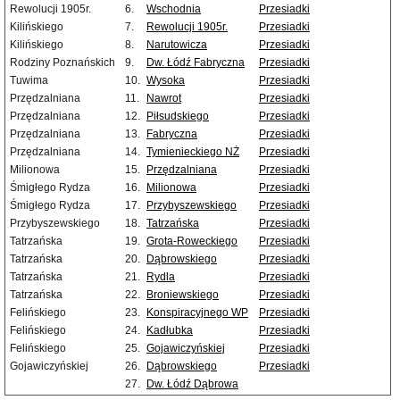
Rewolucji 1905r.
6.
Wschodnia
Przesiadki
Kilińskiego
7.
Rewolucji 1905r.
Przesiadki
Kilińskiego
8.
Narutowicza
Przesiadki
Rodziny Poznańskich
9.
Dw. Łódź Fabryczna
Przesiadki
Tuwima
10.
Wysoka
Przesiadki
Przędzalniana
11.
Nawrot
Przesiadki
Przędzalniana
12.
Piłsudskiego
Przesiadki
Przędzalniana
13.
Fabryczna
Przesiadki
Przędzalniana
14.
Tymienieckiego NŻ
Przesiadki
Milionowa
15.
Przędzalniana
Przesiadki
Śmigłego Rydza
16.
Milionowa
Przesiadki
Śmigłego Rydza
17.
Przybyszewskiego
Przesiadki
Przybyszewskiego
18.
Tatrzańska
Przesiadki
Tatrzańska
19.
Grota-Roweckiego
Przesiadki
Tatrzańska
20.
Dąbrowskiego
Przesiadki
Tatrzańska
21.
Rydla
Przesiadki
Tatrzańska
22.
Broniewskiego
Przesiadki
Felińskiego
23.
Konspiracyjnego WP
Przesiadki
Felińskiego
24.
Kadłubka
Przesiadki
Felińskiego
25.
Gojawiczyńskiej
Przesiadki
Gojawiczyńskiej
26.
Dąbrowskiego
Przesiadki
27.
Dw. Łódź Dąbrowa