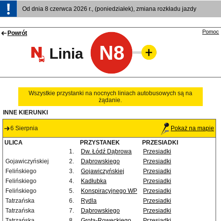
Od dnia 8 czerwca 2026 r., (poniedziałek), zmiana rozkładu jazdy
Pomoc
Powrót
N8
Linia
Wszystkie przystanki na nocnych liniach autobusowych są na
żądanie.
INNE KIERUNKI
6 Sierpnia
Pokaż na mapie
ULICA
PRZYSTANEK
PRZESIADKI
1.
Dw. Łódź Dąbrowa
Przesiadki
Gojawiczyńskiej
2.
Dąbrowskiego
Przesiadki
Felińskiego
3.
Gojawiczyńskiej
Przesiadki
Felińskiego
4.
Kadłubka
Przesiadki
Felińskiego
5.
Konspiracyjnego WP
Przesiadki
Tatrzańska
6.
Rydla
Przesiadki
Tatrzańska
7.
Dąbrowskiego
Przesiadki
Tatrzańska
8.
Grota-Roweckiego
Przesiadki