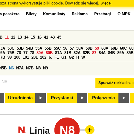
sza strona wykorzystuje pliki cookie. Dowiedz się więcej.
więcej
a pasażera
Bilety
Komunikaty
Reklama
Przetargi
O MPK
0B
11
12
13
14
15
16
41
43
45
53A
53C
53B
54B
55A
55B
55C
56
57
58A
58B
59
60A
60B
60C
60
75A
75B
76
77
78
80A
80B
81A
81B
82A
82B
83
84A
84B
85A
85B
97B
99
100
101
201
202
6.
F1
G1
G2
H
W
N5B
N6
N7A
N7B
N8
N9
a N8
Sprawdź rozkład na d
Utrudnienia
Przystanki
Połączenia
N8
Linia