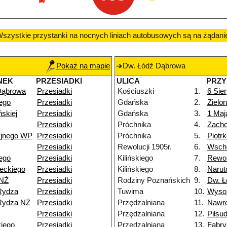
szystkie przystanki na nocnych liniach autobusowych są na żądani
Pokaż na mapie
Dw. Łódź Dąbrowa
NEK
PRZESIADKI
ULICA
PRZY
Dąbrowa
Przesiadki
Kościuszki
1.
6 Sier
ego
Przesiadki
Gdańska
2.
Zielo
skiej
Przesiadki
Gdańska
3.
1 Maj
Przesiadki
Próchnika
4.
Zacho
yjnego WP
Przesiadki
Próchnika
5.
Piotr
Przesiadki
Rewolucji 1905r.
6.
Wsch
ego
Przesiadki
Kilińskiego
7.
Rewol
eckiego
Przesiadki
Kilińskiego
8.
Narut
 NŻ
Przesiadki
Rodziny Poznańskich
9.
Dw. Ł
Rydza
Przesiadki
Tuwima
10.
Wyso
Rydza NŻ
Przesiadki
Przędzalniana
11.
Nawr
Przesiadki
Przędzalniana
12.
Piłsu
iego
Przesiadki
Przędzalniana
13.
Fabry