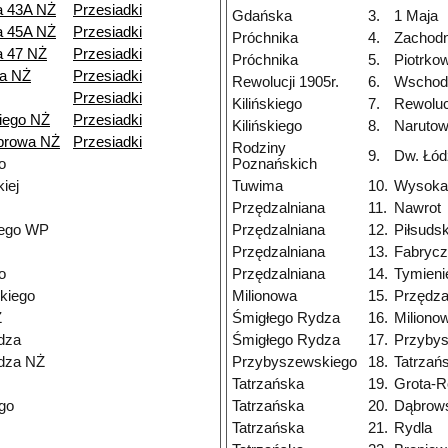
a 43A NŻ
Przesiadki
Gdańska
3.
1 Maja
a 45A NŻ
Przesiadki
Próchnika
4.
Zachodn
a 47 NŻ
Przesiadki
Próchnika
5.
Piotrko
a NŻ
Przesiadki
Rewolucji 1905r.
6.
Wschod
Przesiadki
Kilińskiego
7.
Rewolucj
iego NŻ
Przesiadki
Kilińskiego
8.
Narutow
browa NŻ
Przesiadki
Rodziny
9.
Dw. Łód
o
Poznańskich
iej
Tuwima
10.
Wysoka
Przędzalniana
11.
Nawrot
nego WP
Przędzalniana
12.
Piłsuds
Przędzalniana
13.
Fabryc
o
Przędzalniana
14.
Tymieni
kiego
Milionowa
15.
Przędza
Ż
Śmigłego Rydza
16.
Miliono
dza
Śmigłego Rydza
17.
Przyby
dza NŻ
Przybyszewskiego
18.
Tatrzań
Tatrzańska
19.
Grota-R
go
Tatrzańska
20.
Dąbrow
Tatrzańska
21.
Rydla