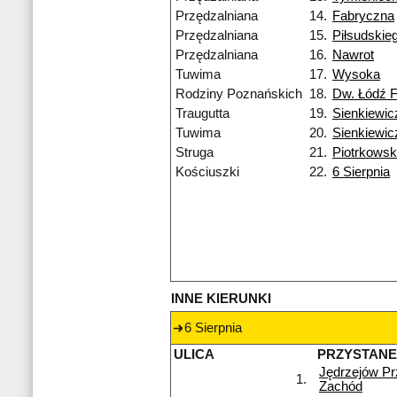
Przędzalniana
14.
Fabryczna
Przędzalniana
15.
Piłsudskie
Przędzalniana
16.
Nawrot
Tuwima
17.
Wysoka
Rodziny Poznańskich
18.
Dw. Łódź 
Traugutta
19.
Sienkiewic
Tuwima
20.
Sienkiewic
Struga
21.
Piotrkows
Kościuszki
22.
6 Sierpnia
INNE KIERUNKI
6 Sierpnia
ULICA
PRZYSTAN
Jędrzejów P
1.
Zachód