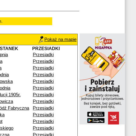
e.
Pokaż na mapie
STANEK
PRZESIADKI
pnia
Przesiadki
na
Przesiadki
a
Przesiadki
dnia
Przesiadki
kowska
Przesiadki
odnia
Przesiadki
ucji 1905r.
Przesiadki
owicza
Przesiadki
ódź Fabryczna
Przesiadki
ka
Przesiadki
ot
Przesiadki
dskiego
Przesiadki
czna
Przesiadki