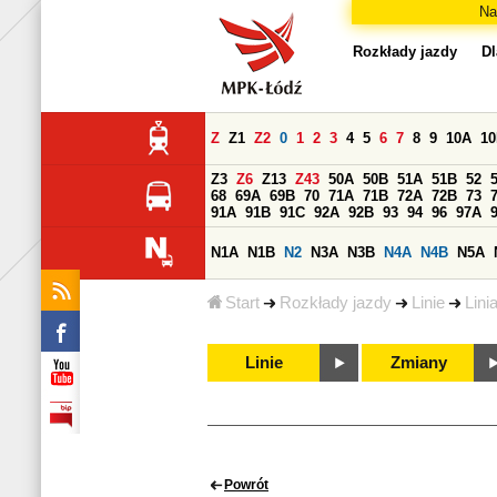
Na
Rozkłady jazdy
Dl
Z
Z1
Z2
0
1
2
3
4
5
6
7
8
9
10A
1
Z3
Z6
Z13
Z43
50A
50B
51A
51B
52
68
69A
69B
70
71A
71B
72A
72B
73
91A
91B
91C
92A
92B
93
94
96
97A
N1A
N1B
N2
N3A
N3B
N4A
N4B
N5A
Start
Rozkłady jazdy
Linie
Lini
Linie
Zmiany
Powrót