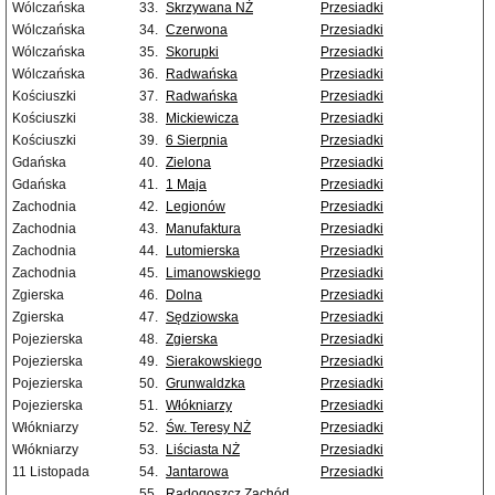
Wólczańska
33.
Skrzywana NŻ
Przesiadki
Wólczańska
34.
Czerwona
Przesiadki
Wólczańska
35.
Skorupki
Przesiadki
Wólczańska
36.
Radwańska
Przesiadki
Kościuszki
37.
Radwańska
Przesiadki
Kościuszki
38.
Mickiewicza
Przesiadki
Kościuszki
39.
6 Sierpnia
Przesiadki
Gdańska
40.
Zielona
Przesiadki
Gdańska
41.
1 Maja
Przesiadki
Zachodnia
42.
Legionów
Przesiadki
Zachodnia
43.
Manufaktura
Przesiadki
Zachodnia
44.
Lutomierska
Przesiadki
Zachodnia
45.
Limanowskiego
Przesiadki
Zgierska
46.
Dolna
Przesiadki
Zgierska
47.
Sędziowska
Przesiadki
Pojezierska
48.
Zgierska
Przesiadki
Pojezierska
49.
Sierakowskiego
Przesiadki
Pojezierska
50.
Grunwaldzka
Przesiadki
Pojezierska
51.
Włókniarzy
Przesiadki
Włókniarzy
52.
Św. Teresy NŻ
Przesiadki
Włókniarzy
53.
Liściasta NŻ
Przesiadki
11 Listopada
54.
Jantarowa
Przesiadki
55.
Radogoszcz Zachód