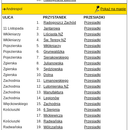
Andrespol
Pokaż na mapie
ULICA
PRZYSTANEK
PRZESIADKI
1.
Radogoszcz Zachód
Przesiadki
11 Listopada
2.
Jantarowa
Przesiadki
Włókniarzy
3.
Liściasta NŻ
Przesiadki
Włókniarzy
4.
Św. Teresy NŻ
Przesiadki
Pojezierska
5.
Włókniarzy
Przesiadki
Pojezierska
6.
Grunwaldzka
Przesiadki
Pojezierska
7.
Sierakowskiego
Przesiadki
Zgierska
8.
Julianowska
Przesiadki
Zgierska
9.
Sędziowska
Przesiadki
Zgierska
10.
Dolna
Przesiadki
Zachodnia
11.
Limanowskiego
Przesiadki
Zachodnia
12.
Lutomierska NŻ
Przesiadki
Zachodnia
13.
Manufaktura
Przesiadki
Zachodnia
14.
Legionów
Przesiadki
Więckowskiego
15.
Zachodnia
Przesiadki
Kościuszki
16.
6 Sierpnia
Przesiadki
17.
Mickiewicza
Przesiadki
Kościuszki
18.
Radwańska
Przesiadki
Radwańska
19.
Wólczańska
Przesiadki