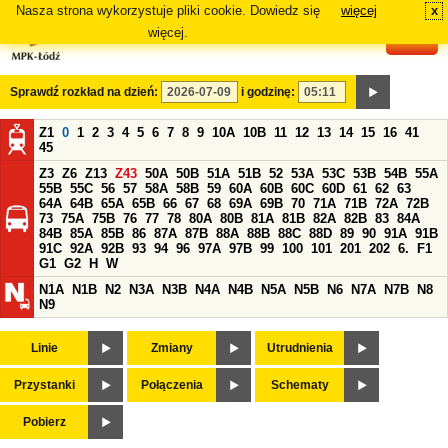
Nasza strona wykorzystuje pliki cookie. Dowiedz się
więcej
x
#
więcej.
Sprawdź rozkład na dzień:
i godzinę:
Z1
0
1
2
3
4
5
6
7
8
9
10A
10B
11
12
13
14
15
16
41
45
Z3
Z6
Z13
Z43
50A
50B
51A
51B
52
53A
53C
53B
54B
55A
55B
55C
56
57
58A
58B
59
60A
60B
60C
60D
61
62
63
64A
64B
65A
65B
66
67
68
69A
69B
70
71A
71B
72A
72B
73
75A
75B
76
77
78
80A
80B
81A
81B
82A
82B
83
84A
84B
85A
85B
86
87A
87B
88A
88B
88C
88D
89
90
91A
91B
91C
92A
92B
93
94
96
97A
97B
99
100
101
201
202
6.
F1
G1
G2
H
W
N1A
N1B
N2
N3A
N3B
N4A
N4B
N5A
N5B
N6
N7A
N7B
N8
N9
Linie
Zmiany
Utrudnienia
Przystanki
Połączenia
Schematy
Pobierz