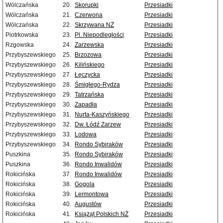
Wólczańska
20.
Skorupki
Przesiadki
Wólczańska
21.
Czerwona
Przesiadki
Wólczańska
22.
Skrzywana NŻ
Przesiadki
Piotrkowska
23.
Pl. Niepodległości
Przesiadki
Rzgowska
24.
Zarzewska
Przesiadki
Przybyszewskiego
25.
Brzozowa
Przesiadki
Przybyszewskiego
26.
Kilińskiego
Przesiadki
Przybyszewskiego
27.
Łęczycka
Przesiadki
Przybyszewskiego
28.
Śmigłego-Rydza
Przesiadki
Przybyszewskiego
29.
Tatrzańska
Przesiadki
Przybyszewskiego
30.
Zapadła
Przesiadki
Przybyszewskiego
31.
Nurta-Kaszyńskiego
Przesiadki
Przybyszewskiego
32.
Dw. Łódź Zarzew
Przesiadki
Przybyszewskiego
33.
Lodowa
Przesiadki
Przybyszewskiego
34.
Rondo Sybiraków
Przesiadki
Puszkina
35.
Rondo Sybiraków
Przesiadki
Puszkina
36.
Rondo Inwalidów
Przesiadki
Rokicińska
37.
Rondo Inwalidów
Przesiadki
Rokicińska
38.
Gogola
Przesiadki
Rokicińska
39.
Lermontowa
Przesiadki
Rokicińska
40.
Augustów
Przesiadki
Rokicińska
41.
Książąt Polskich NŻ
Przesiadki