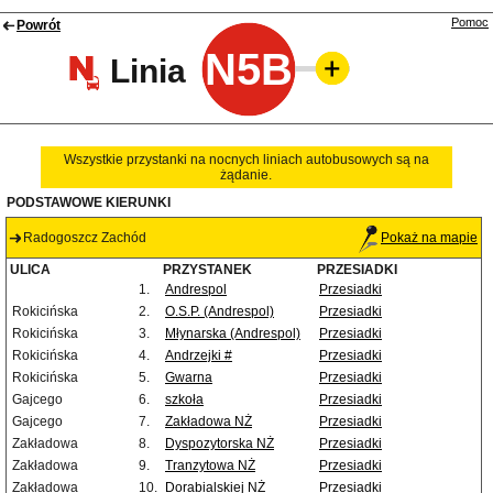
Pomoc
Powrót
N5B
Linia
Wszystkie przystanki na nocnych liniach autobusowych są na
żądanie.
PODSTAWOWE KIERUNKI
Radogoszcz Zachód
Pokaż na mapie
ULICA
PRZYSTANEK
PRZESIADKI
1.
Andrespol
Przesiadki
Rokicińska
2.
O.S.P. (Andrespol)
Przesiadki
Rokicińska
3.
Młynarska (Andrespol)
Przesiadki
Rokicińska
4.
Andrzejki #
Przesiadki
Rokicińska
5.
Gwarna
Przesiadki
Gajcego
6.
szkoła
Przesiadki
Gajcego
7.
Zakładowa NŻ
Przesiadki
Zakładowa
8.
Dyspozytorska NŻ
Przesiadki
Zakładowa
9.
Tranzytowa NŻ
Przesiadki
Zakładowa
10.
Dorabialskiej NŻ
Przesiadki