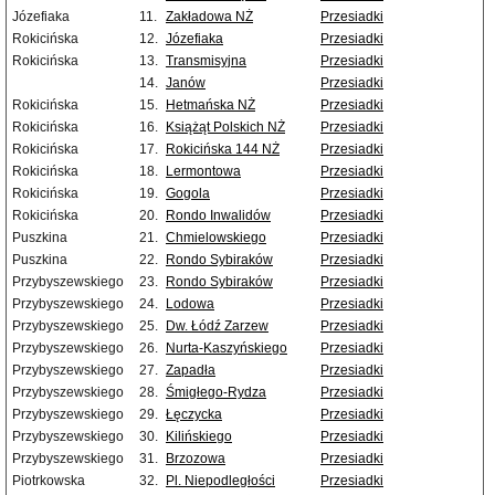
Józefiaka
11.
Zakładowa NŻ
Przesiadki
Rokicińska
12.
Józefiaka
Przesiadki
Rokicińska
13.
Transmisyjna
Przesiadki
14.
Janów
Przesiadki
Rokicińska
15.
Hetmańska NŻ
Przesiadki
Rokicińska
16.
Książąt Polskich NŻ
Przesiadki
Rokicińska
17.
Rokicińska 144 NŻ
Przesiadki
Rokicińska
18.
Lermontowa
Przesiadki
Rokicińska
19.
Gogola
Przesiadki
Rokicińska
20.
Rondo Inwalidów
Przesiadki
Puszkina
21.
Chmielowskiego
Przesiadki
Puszkina
22.
Rondo Sybiraków
Przesiadki
Przybyszewskiego
23.
Rondo Sybiraków
Przesiadki
Przybyszewskiego
24.
Lodowa
Przesiadki
Przybyszewskiego
25.
Dw. Łódź Zarzew
Przesiadki
Przybyszewskiego
26.
Nurta-Kaszyńskiego
Przesiadki
Przybyszewskiego
27.
Zapadła
Przesiadki
Przybyszewskiego
28.
Śmigłego-Rydza
Przesiadki
Przybyszewskiego
29.
Łęczycka
Przesiadki
Przybyszewskiego
30.
Kilińskiego
Przesiadki
Przybyszewskiego
31.
Brzozowa
Przesiadki
Piotrkowska
32.
Pl. Niepodległości
Przesiadki